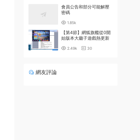
會員公告和部分可能解壓
密碼
1.85k
【第4節】網狐旗艦從0開
始版本大廳子遊戲熱更新
詳細配置教程
2.49k
30
網友評論