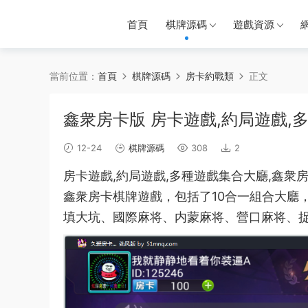
首頁
棋牌源碼
遊戲資源
當前位置：
首頁
棋牌源碼
房卡約戰類
正文
鑫衆房卡版 房卡遊戲,約局遊戲,
12-24
棋牌源碼
308
2
房卡
遊戲
,約局遊戲,
多種
遊戲集合
大廳
,鑫衆
鑫衆房卡棋牌遊戲，包括了10合一組合大廳
填大坑、國際
麻将
、内蒙麻将、營口麻将、