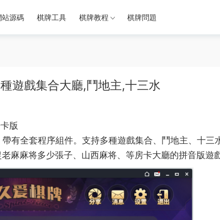
網站源碼
棋牌工具
棋牌教程
棋牌問題
多種遊戲集合大廳,鬥地主,十三水
房卡版
，帶有全套程序組件。支持多種遊戲集合、
鬥地主
、十三
捉老麻
麻将多少張
子、山西麻将、等房卡
大廳的拼音
版遊