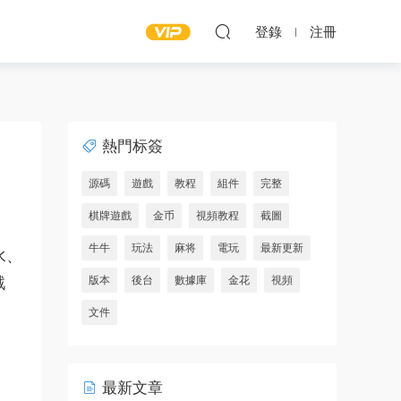
登錄
注冊
熱門标簽
源碼
遊戲
教程
組件
完整
棋牌遊戲
金币
視頻教程
截圖
牛牛
玩法
麻将
電玩
最新更新
水、
戲
版本
後台
數據庫
金花
視頻
文件
最新文章