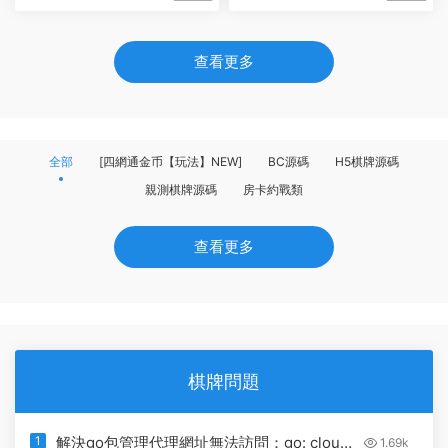
下載自适應手機HTML5
S網站模闆
查看更多
全部
[四網通金币【玩法】NEW]
BC源碼
H5棋牌源碼
親測棋牌源碼
房卡約戰類
查看更多
棋牌問題
1
解決go包管理代理網址無法訪問：go: cloud.
1.69k