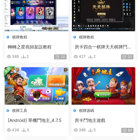
棋牌教程
棋牌教程
轉轉之星視頻架設教程
房卡四合一棋牌天天棋牌鬥地
主 紮金花 牛牛 填大坑完整視
389
2
427
2
20
20
頻搭建教程下載
免費
棋牌工具
棋牌源碼
[Android] 單機鬥地主_4.7.5
房卡鬥地主遊戲
436
5
386
5
88