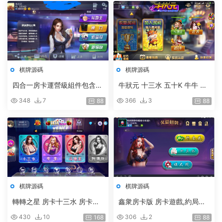
棋牌源碼
棋牌源碼
四合一房卡運營級組件包含跑
牛狀元 十三水 五十K 牛牛 幹
得快|鬥地主|牌九|炸金花完整
瞪眼 21點 鬥地主 比雞 跑得
348
7
366
3
88
88
運營版本帶有解密工具
快 11款遊戲集合
棋牌源碼
棋牌源碼
轉轉之星 房卡十三水 房卡牛
鑫衆房卡版 房卡遊戲,約局遊
牛 房卡鬥地主 房卡跑得快 房
戲,多種遊戲集合大廳,鬥地主,
430
10
306
2
168
88
卡炸金花 完整運營版本
十三水