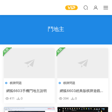
鬥地主
免費
免費
棋牌問題
棋牌問題
網狐6603手機鬥地主說明
網狐6603經典版棋牌遊戲客
戶端打包方法
411
0
394
0