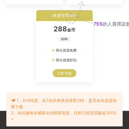
終身至尊VIP
75%
的人選擇該
288
金币
99年
部分資源免費
部分資源折扣
立即升級
1，618特惠，前3名終身會員僅售288，盡享全站資源免
費下載
2，本站擁有全網最全的棋牌資源，目前已經資源數超3000
+