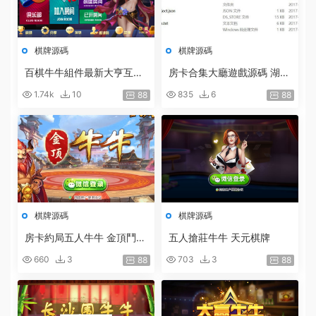
棋牌源碼
棋牌源碼
百棋牛牛組件最新大亨互娛
房卡合集大廳遊戲源碼 湖南
棋牌完整組件/房卡+俱樂部
轉轉麻将 四川成都麻将 牛
1.74k
10
835
6
88
88
下載
牛房卡遊戲 跑得快房卡遊戲
源代碼
棋牌源碼
棋牌源碼
房卡約局五人牛牛 金頂鬥牛
五人搶莊牛牛 天元棋牌
網狐房卡棋牌二次開發定制
660
3
703
3
88
88