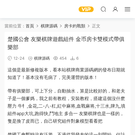
當前位置：
首頁
棋牌源碼
房卡約戰類
正文
楚國公會 友樂棋牌遊戲組件 金币房卡雙模式帶俱
樂部
12-24
棋牌源碼
454
6
這個是最新修複版本，看本站棋牌商業源碼網的發布日期就
知道了！基本沒有毛病了，完美運營的版本！
帶有
俱樂部
，可上下分，自動抽水，算是比較好的，和老夫
子是一個爹媽，我之前有教程，安裝教程，搭建這個沒什麽
壓力 牛牜,金花,二-八-杠,紅中麻将,血戰麻将,十三水,牌九,填
組件
app
大坑,跑得快,鬥地主 多合一 友樂棋牌也是一樣的，
隻是換了皮而已，自己研究
組件對象模型
看看把
楚國
工會暫時沒有泛濫，不過從我發布的這一刻開始，估計