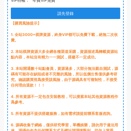
VIP特權：
年費VIP免費
請先登錄
【購買風險提示】
1
. 全站3000+棋牌資源，終身VIP都可以免費下載，絕無二次收
費。
2
. 本站棋牌資源大多全網各種渠道采購，資源描述爲轉載資源站
點内容，本站沒有精力一一測試，搭建不一定成功。
3
. 本站開通數十站點會員，資源過多，大部分無法親自測試，源
碼有可能存在缺陷或者不完整的風險，所以低價出售僅供參考研
究。确認購買視爲接受該風險，由于源碼具有可複制性，不接受
任何理由退款！！！
4. 所有資源不一定包含安裝教程，可以搜索本站其他資源教程作
爲參考。
5. 所有資源不提供搭建服務，如有需求請提前聯系客服咨詢。
6. 源碼收集于網絡，僅供研究學習，單機娛樂，請勿用于違法用
途，源碼中包含任何聯系方式及網址請謹慎甄别，切勿上當受