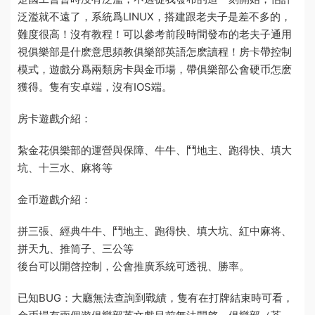
泛濫就不遠了，系統爲LINUX，搭建跟老夫子是差不多的，
難度很高！沒有教程！可以參考前段時間發布的老夫子通用
視
俱樂部是什麽意思
頻教
俱樂部英語怎麽讀
程！房卡帶控制
模式，遊戲分爲兩類房卡與
金币
場，帶俱樂部
公會
硬币怎麽
獲得
。隻有安卓端，沒有IOS端。
房卡遊戲介紹：
紮金花
俱樂部的運營與保障
、牛牛、鬥地主、跑得快、填大
坑、十三水、麻将等
金币遊戲介紹：
拼三張、經典牛牛、鬥地主、跑得快、填大坑、紅中麻将、
拼天九、推筒子、三公等
後台可以開啓控制，
公會推廣系統
可透視、勝率。
已知BUG：大廳無法查詢到戰績，隻有在打牌結束時可看，