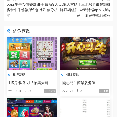
boss牛牛帶俱樂部組件 最新9人
烏龍大掌櫃十三水房卡俱樂部棋
房卡牛牛修複版帶抽水和積分功
牌源碼組件 全新雙端app+功能
能
完善 附完整視頻教程
猜你喜歡
棋牌源碼
棋牌源碼
H5房卡模式H5怡樂大廳
開心鬥牛商業版源碼
（支持俱樂部）含八張_暗寶
3.32k
24
2.12k
9
128
88
_炸金花房卡遊戲