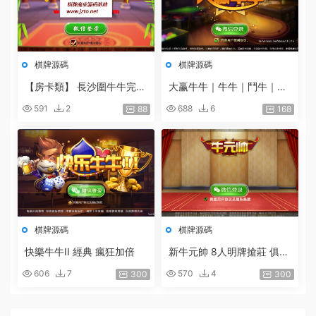
棋牌源碼
棋牌源碼
【房卡類】 長沙圍牛牛完整
大赢牛牛｜牛牛｜鬥牛｜牛
源碼+服務端配套的網站後
元帥｜牛小帥｜快樂牛牛｜
591
2
688
6
88
168
台程序[安卓+IOS]
俱樂部牛牛（微信房卡模
式）
棋牌源碼
棋牌源碼
快樂牛牛II 經典 瘋狂加倍
新牛元帥 8人明牌搶莊 俱樂
部
606
7
570
4
300
300