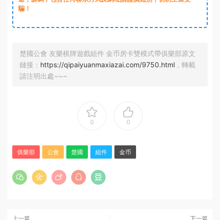
騙！
楚國公會 友樂棋牌遊戲組件 金币房卡雙模式帶俱樂部原文
鏈接：
https://qipaiyuanmaxiazai.com/9750.html
，轉載
請注明出處~~~
0
0
俱樂部
公會
楚國
組件
金币
上一篇
下一篇