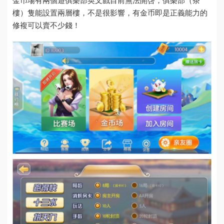
金币場有兩個遊
俱樂部英文
戲目前無法開啓，俱樂部（茶
樓）隻能設置兩層樓，不是很影響，有
金币即是正義
能力的
修複可以賣不少錢！