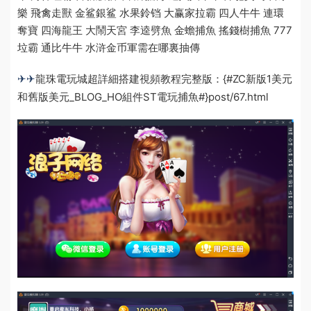
樂 飛禽走獸 金鲨銀鲨 水果鈴铛 大赢家拉霸 四人牛牛 連環
奪寶 四海龍王 大鬧天宮 李逵劈魚 金蟾捕魚 搖錢樹捕魚 777
垃霸 通比牛牛 水浒
金币軍需在哪裏抽
傳
龍珠電玩城超詳細搭建視頻教程完整版：
{#ZC
新版1美元
✈✈
和舊版美元
_BLOG_HO
組件
ST
電玩捕魚
#}post/67.html