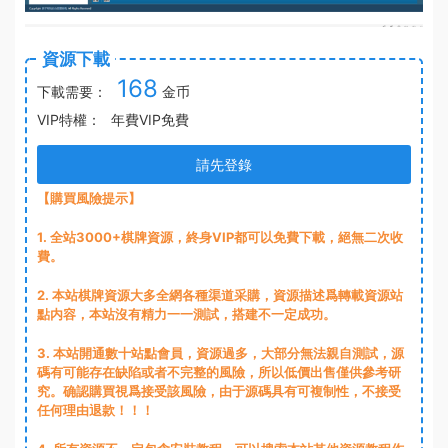
資源下載
168
下載需要：
金币
VIP特權：
年費VIP免費
請先登錄
【購買風險提示】
1
. 全站3000+棋牌資源，終身VIP都可以免費下載，絕無二次收
費。
2
. 本站棋牌資源大多全網各種渠道采購，資源描述爲轉載資源站
點内容，本站沒有精力一一測試，搭建不一定成功。
3
. 本站開通數十站點會員，資源過多，大部分無法親自測試，源
碼有可能存在缺陷或者不完整的風險，所以低價出售僅供參考研
究。确認購買視爲接受該風險，由于源碼具有可複制性，不接受
任何理由退款！！！