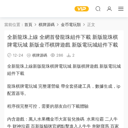
當前位置：
首頁
棋牌源碼
金币電玩類
正文
全新龍珠上線 全網首發龍珠組件下載 新版龍珠棋
牌電玩城 新版金币棋牌遊戲 新版電玩城組件下載
12-24
棋牌源碼
286
2
全新
龍珠
上線
新版
龍珠棋牌
電玩
城 新版棋牌遊戲 新版電玩城
組件
下載
龍珠棋牌電玩城 完整運營級 帶全套搭建工具，數據生成，ip
配置器等。
程序很完整可控，需要的朋友自行下載體驗
内含遊戲：萬人水果機
金币
大富翁兌換碼
水果垃霸 二人牛
牛 财神垃霸 百
新版貓咪官網點擊進入
人牛牛 奔馳寶馬 百家