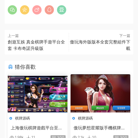
上一篇
下一篇
創遊互娛 真金棋牌手遊平台全
傲玩海外版版本全套完整組件下
套 卡布奇諾升級版
載
猜你喜歡
棋牌源碼
棋牌源碼
上海傲玩棋牌遊戲平台至尊
傲玩夢想星耀版手機棋牌源
版全套源碼 附帶服務端+蘋
碼組件 服務端+安卓IOS客
1.98k
11
2.1k
10
300
300