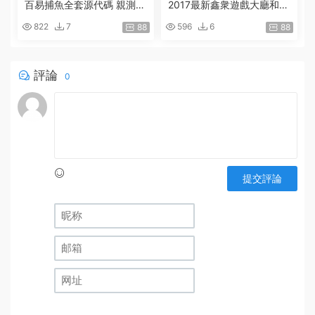
百易捕魚全套源代碼 親測完
2017最新鑫衆遊戲大廳和全
整
套手機版棋牌|運營商業版源
822
7
596
6
88
88
碼程序
評論
0
提交評論