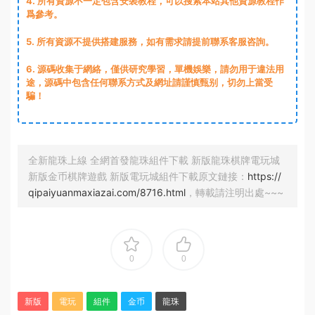
4. 所有資源不一定包含安裝教程，可以搜索本站其他資源教程作
爲參考。
5. 所有資源不提供搭建服務，如有需求請提前聯系客服咨詢。
6. 源碼收集于網絡，僅供研究學習，單機娛樂，請勿用于違法用
途，源碼中包含任何聯系方式及網址請謹慎甄别，切勿上當受
騙！
全新龍珠上線 全網首發龍珠組件下載 新版龍珠棋牌電玩城
新版金币棋牌遊戲 新版電玩城組件下載原文鏈接：
https://
qipaiyuanmaxiazai.com/8716.html
，轉載請注明出處~~~
0
0
新版
電玩
組件
金币
龍珠