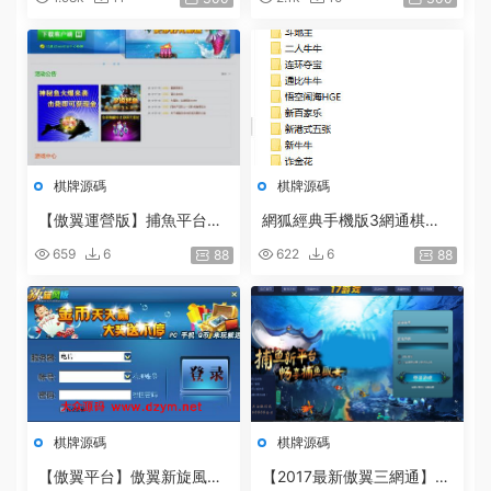
果客戶端+工具+網站+數據
戶端+視頻教程
庫
棋牌源碼
棋牌源碼
【傲翼運營版】捕魚平台遊
網狐經典手機版3網通棋牌
戲含9套捕魚和财富遊戲+架
帶16個子遊戲
659
6
622
6
88
88
設教程
棋牌源碼
棋牌源碼
【傲翼平台】傲翼新旋風棋
【2017最新傲翼三網通】2