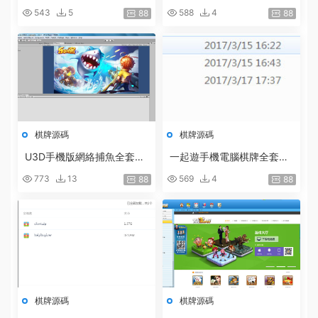
牌遊戲帶手機客戶端全套
017最新捕魚源碼17捕魚全
543
5
588
4
88
88
套完整源碼[三網]
棋牌源碼
棋牌源碼
U3D手機版網絡捕魚全套包
一起遊手機電腦棋牌全套源
含服務端客戶端源代碼 後台
代碼 包含後台 網狐的框架
773
13
569
4
88
88
完整
手機客戶端COCOS
棋牌源碼
棋牌源碼