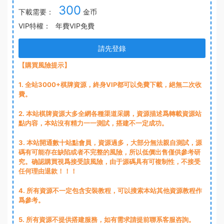
300
下載需要：
金币
VIP特權：
年費VIP免費
請先登錄
【購買風險提示】
1
. 全站3000+棋牌資源，終身VIP都可以免費下載，絕無二次收
費。
2
. 本站棋牌資源大多全網各種渠道采購，資源描述爲轉載資源站
點内容，本站沒有精力一一測試，搭建不一定成功。
3
. 本站開通數十站點會員，資源過多，大部分無法親自測試，源
碼有可能存在缺陷或者不完整的風險，所以低價出售僅供參考研
究。确認購買視爲接受該風險，由于源碼具有可複制性，不接受
任何理由退款！！！
4. 所有資源不一定包含安裝教程，可以搜索本站其他資源教程作
爲參考。
5. 所有資源不提供搭建服務，如有需求請提前聯系客服咨詢。