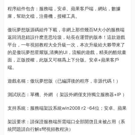
程序
組件
包含：
服務端
，安卓、蘋果客戶端，網站，數據
庫，幫助文檔，注冊機，授權工具。
傲玩夢想版
源碼
組件下載，非網上那些幾百M大小的
服務端
返回消息錯誤什麽意思
垃圾，站長在運營的版本！這款遊戲
平台，一年
視頻教程
大全
升級一次，本次升級給大夥帶來了
的是傲玩夢想星耀版,清爽的UI，流暢的遊戲，精美的酷炫畫
面，正版授權，此版又可稱爲上下分版。安卓+蘋果客戶
端。
遊戲名稱：傲玩夢想版（已編譯後的程序，非源代碼！）
測試狀态：單機、外網 （ 架設外網僅支持獨立服務器+IP ）
支持系統：服務端架設系統win2008 r2 -64位；安卓、蘋果
架設要求：請保證服務端所需端口全部開啓且未被占用（系
統問題請自行解
s彎視頻教程
決）