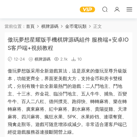
當前位置：
首頁
棋牌源碼
金币電玩類
正文
傲玩夢想星耀版手機棋牌源碼組件 服務端+安卓IO
S客戶端+視頻教程
12-24
棋牌源碼
2.1k
10
傲玩夢想版采用全新遊戲算法，這是原來的傲玩至尊升級版
本，功能更齊全，界面更美觀大方，支持金币和房卡雙模
式，分别有幾十款全新最熱門的遊戲：二人鬥地主、鬥地
主、十三水、炸金花、臨汾鬥地主、五人牛牛、捕魚、百變
牛牛、百人二八杠、德州撲克、跑得快、轉轉麻将、樂在轉
轉麻将、廣東麻将、紅中麻将、劃水麻将、貴陽捉雞、天津
麻将、四川麻将、瘋狂水果、5PK、水果鈴铛、連環奪寶、
飛禽走獸等。遊戲可随意增添或減少。非常适合運
客戶端
已
經從遊戲服務器連接斷開
營上線。