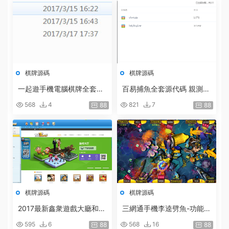
棋牌源碼
棋牌源碼
一起遊手機電腦棋牌全套源
百易捕魚全套源代碼 親測完
代碼 包含後台 網狐的框架
整
568
4
821
7
88
88
手機客戶端COCOS
棋牌源碼
棋牌源碼
2017最新鑫衆遊戲大廳和全
三網通手機李逵劈魚-功能完
套手機版棋牌|運營商業版源
善的運營捕魚
595
6
568
16
88
88
碼程序