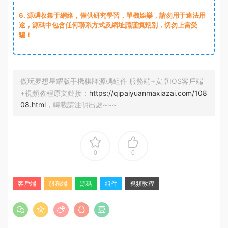
6. 源碼收集于網絡，僅供研究學習，單機娛樂，請勿用于違法用
途，源碼中包含任何聯系方式及網址請謹慎甄别，切勿上當受
騙！
傲玩夢想星耀版手機棋牌源碼組件 服務端+安卓IOS客戶端
+視頻教程原文鏈接：
https://qipaiyuanmaxiazai.com/108
08.html
，轉載請注明出處~~~
0
0
客戶端
服務端
源碼
組件
視頻教程