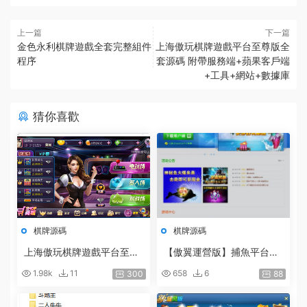
上一篇
下一篇
金色永利棋牌遊戲全套完整組件
上海傲玩棋牌遊戲平台至尊版全
程序
套源碼 附帶服務端+蘋果客戶端
+工具+網站+數據庫
猜你喜歡
棋牌源碼
棋牌源碼
上海傲玩棋牌遊戲平台至尊
【傲翼運營版】捕魚平台遊
版全套源碼 附帶服務端+蘋
戲含9套捕魚和财富遊戲+架
1.98k
11
658
6
300
88
果客戶端+工具+網站+數據
設教程
庫