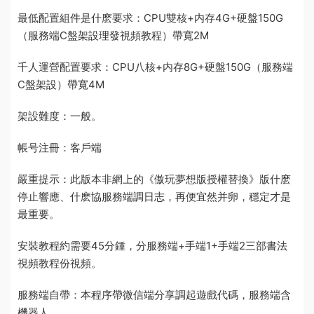
最低配置
組件是什麽
要求：CPU雙核+内存4G+硬盤150G
（服務端C盤架設
理發視頻教程
）帶寬2M
千人運營配置要求：CPU八核+内存8G+硬盤150G（服務端
C盤架設）帶寬4M
架設難度：一般。
帳号注冊：客戶端
嚴重提示：此版本非網上的《傲玩夢想版授權替換》版什麽
停止響應、什麽協
服務端
調日志，再便宜然并卵，穩定才是
最重要。
安裝教程約需要45分鍾，分服務端+手端1+手端2三部
書法
視頻教程
份視頻。
服務端自帶：本程序帶微信端分享調起遊戲代碼，服務端含
機器人。