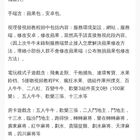
手端含：蘋果包，安卓包。
視
理發視頻教程
頻中包括内容：服務環境架設，網站，服務
端，修改安卓，修改蘋果，當然高手請直接無視此段内容。
（因上次牛牛未錄制
服務端禁止接入怎麽解決
蘋果修改方
法，導緻小部份人群不會修改蘋果端（公布無損蘋果包修改
方法）。
電玩模式子遊戲含：飛禽走獸、千炮捕魚、連環奪寶、水果
鈴铛、5
接吻視頻教程
PK、瘋狂水果、德
組件庫
州撲克、百
人牛牛、二八杠、百變牛牛、歡樂3
組件英文
0秒（100家
樂）、五人牛牛、歡樂三張、十三水等
房卡遊戲含：五人牛牛，歡樂三張，二人鬥地主，鬥地主，
十三水，臨汾鬥地主，跑得快，轉轉麻将，樂在轉轉麻将，
廣東麻将，紅中麻将，劃水、貴陽捉雞、劃水麻将、天津麻
将，四川麻将等