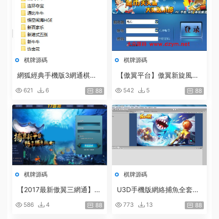
棋牌源碼
棋牌源碼
網狐經典手機版3網通棋牌
【傲翼平台】傲翼新旋風棋
帶16個子遊戲
牌遊戲帶手機客戶端全套
621
6
542
5
88
88
棋牌源碼
棋牌源碼
【2017最新傲翼三網通】2
U3D手機版網絡捕魚全套包
017最新捕魚源碼17捕魚全
含服務端客戶端源代碼 後台
586
4
773
13
88
88
套完整源碼[三網]
完整