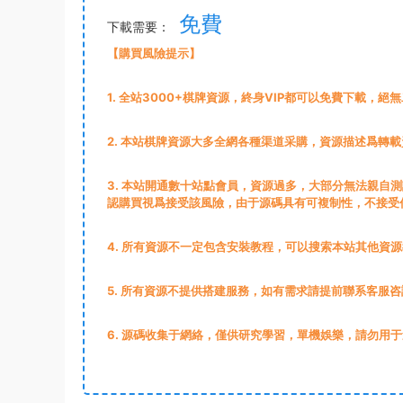
免費
下載需要：
【購買風險提示】
1
. 全站3000+棋牌資源，終身VIP都可以免費下載，絕
2
. 本站棋牌資源大多全網各種渠道采購，資源描述爲轉
3
. 本站開通數十站點會員，資源過多，大部分無法親自
認購買視爲接受該風險，由于源碼具有可複制性，不接受
4. 所有資源不一定包含安裝教程，可以搜索本站其他資
5. 所有資源不提供搭建服務，如有需求請提前聯系客服咨
6. 源碼收集于網絡，僅供研究學習，單機娛樂，請勿用