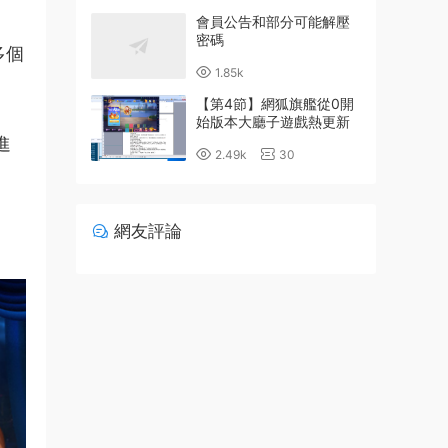
會員公告和部分可能解壓
密碼
多個
1.85k
【第4節】網狐旗艦從0開
始版本大廳子遊戲熱更新
詳細配置教程
進
2.49k
30
網友評論