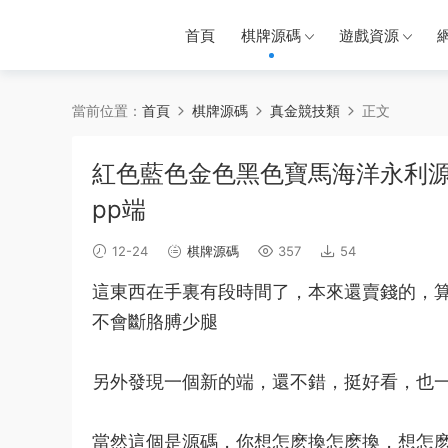
首頁
棋牌源碼
遊戲資源
當前位置：
首頁
棋牌源碼
真金競技類
正文
紅色藍色金色黑色寶馬海洋永利源
pp端
12-24
棋牌源碼
357
54
這東西在手裏有段時間了，本來還賣錢的，
不會斷胳膊少腿
另外發現一個新的端，還不錯，挺好看，也
當然這個是
源碼
，你想怎麽換怎麽換，想怎