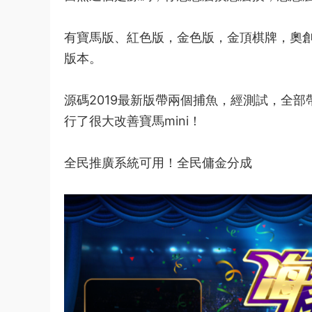
有寶馬版、紅色版，
金色
版，金頂棋牌，奧
版本。
源碼2019最新版帶兩個捕魚，經測試，全
行了很大改善
寶馬mini
！
全民推廣系統可用！全民傭金分成