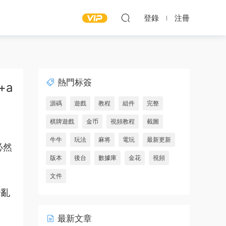
登錄
注冊
熱門标簽
+a
源碼
遊戲
教程
組件
完整
棋牌遊戲
金币
視頻教程
截圖
牛牛
玩法
麻将
電玩
最新更新
必然
版本
後台
數據庫
金花
視頻
文件
錯亂
最新文章