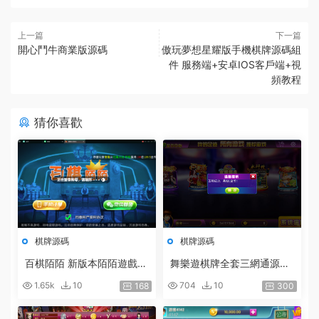
上一篇
下一篇
開心鬥牛商業版源碼
傲玩夢想星耀版手機棋牌源碼組
件 服務端+安卓IOS客戶端+視
頻教程
猜你喜歡
棋牌源碼
棋牌源碼
百棋陌陌 新版本陌陌遊戲整
舞樂遊棋牌全套三網通源代
理搭建陌陌棋牌23款遊戲 2
碼 COCOS LUA
1.65k
10
704
10
168
300
019最新陌陌真錢棋牌帶房
卡俱樂部 陌陌修複版組件