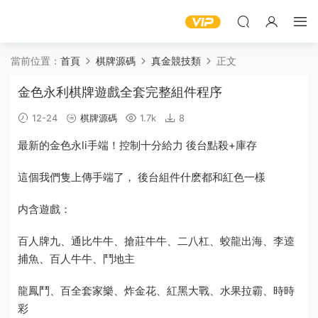
當前位置：
首頁
棋牌源碼
真金競技類
正文
金色永利棋牌遊戲全套完整組件程序
12-24
棋牌源碼
1.7k
8
最新的
金色
永li手端！控制十分給力 後台點殺+庫存
這個我們隻上傳手端了， 後台
組件
什麽都和紅色一樣
内含遊戲：
百人牌九、通比牛牛、搶莊牛牛、二八杠、蛟龍出海、李逵
捕魚、百人牛牛、鬥地主
龍鳳鬥、百
全套
家樂、炸金花、紅黑大戰、水果拉霸、時時
彩