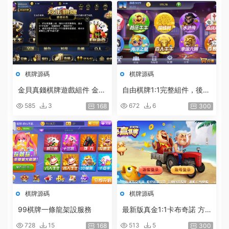
棋牌源碼
棋牌源碼
金貝真錢棋牌遊戲組件 金貝
自由棋牌1:1完整組件，後台
寶博1:1棋牌遊戲下載
可控帶詳細架設說明
585
3
672
6
168
300
棋牌源碼
棋牌源碼
99棋牌一條龍架設服務
最新版真金1:1卡布奇諾 方
塊 藍月商業運營級别平台
728
15
513
5
168
300