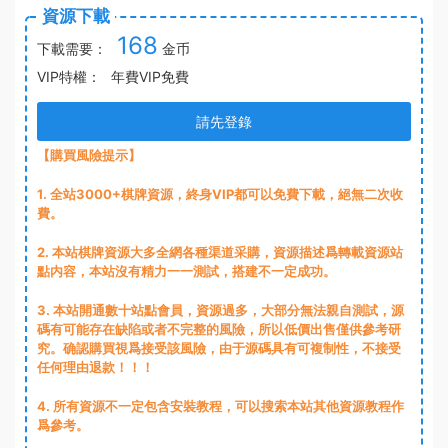
資源下載
168
下載需要：
金币
VIP特權：
年費VIP免費
請先登錄
【購買風險提示】
1
. 全站3000+棋牌資源，終身VIP都可以免費下載，絕無二次收
費。
2
. 本站棋牌資源大多全網各種渠道采購，資源描述爲轉載資源站
點内容，本站沒有精力一一測試，搭建不一定成功。
3
. 本站開通數十站點會員，資源過多，大部分無法親自測試，源
碼有可能存在缺陷或者不完整的風險，所以低價出售僅供參考研
究。确認購買視爲接受該風險，由于源碼具有可複制性，不接受
任何理由退款！！！
4. 所有資源不一定包含安裝教程，可以搜索本站其他資源教程作
爲參考。