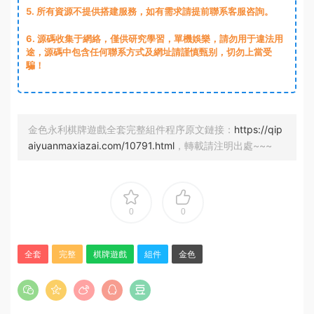
5. 所有資源不提供搭建服務，如有需求請提前聯系客服咨詢。
6. 源碼收集于網絡，僅供研究學習，單機娛樂，請勿用于違法用
途，源碼中包含任何聯系方式及網址請謹慎甄别，切勿上當受
騙！
金色永利棋牌遊戲全套完整組件程序原文鏈接：
https://qip
aiyuanmaxiazai.com/10791.html
，轉載請注明出處~~~
0
0
全套
完整
棋牌遊戲
組件
金色