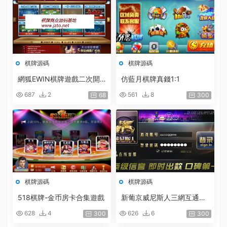
棋牌源碼
棋牌源碼
網狐EWIN棋牌遊戲二次開
仿藍月棋牌真錢1:1
發[紅色版]源代碼金币1:1
687
2
561
8
68
300
棋牌源碼
棋牌源碼
518棋牌-金币房卡合集遊戲
新葡京威尼斯人三網互通一
比一非真錢棋牌 代理一條龍
628
4
626
6
300
300