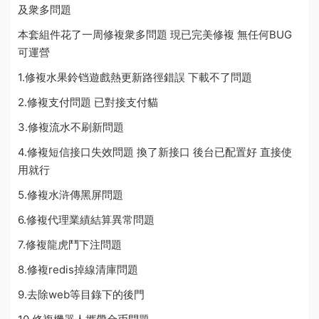
及衆多問題
本套組件花了一周修複衆多問題 現已完美修複 無任何BUG
可運營
1.修複水果鈴铛遊戲熱更新路徑錯誤 下載不了問題
2.修複支付問題 已對接支付貓
3.修複
流水
不刷新問題
4.修複短信接口失效問題 換了新接口 後台已配置好 直接使
用就行
5.修複水浒傳黑屏問題
6.修複代理業績結算異常問題
7.修複龍虎鬥下注問題
8.修複redis掉線清庫問題
9.去除web等目錄下的後門