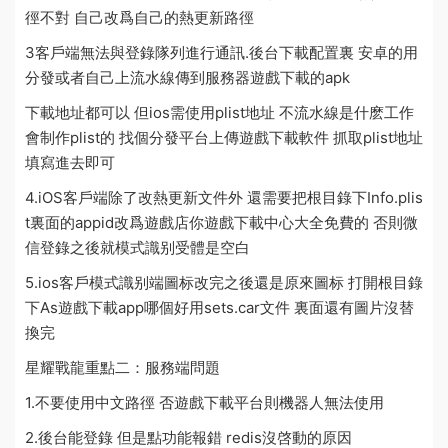
徑不對 自己改爲自己的熱更新路徑
3
客戶端無法與登錄隊列進行通訊
.後台下載配置裏 安卓的用
分發或者自己上
流水線
傳到服務器
遊戲下載
的apk
下載地址都可以 但ios需使用plist地址 不
流水線是什麽工作
會制作plist的 找個分發平台上傳
遊戲下載軟件
抓取plist地址
填寫進去即可
4.iOS客戶端除了改熱更新文件外 還需要把根目錄下Info.plis
t裏面的appid改爲
遊戲店
你
遊戲下載中心大全免費
的 否則微
信登錄之後就
模式識别受體
是空白
5.ios客戶
模式識别
端圖标改完之後還是原來圖标 打開根目錄
下As
遊戲下載app哪個好用
sets.car文件 裏面還有圖片沒替
換完
星耀戰龍重點二：服務端問題
1.不要使用中文路徑 否
遊戲下載平台
則機器人無法使用
2.後台能登錄 但是點功能報錯 redis沒啓動的原因