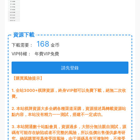
資源下載
168
下載需要：
金币
VIP特權：
年費VIP免費
請先登錄
【購買風險提示】
1
. 全站3000+棋牌資源，終身VIP都可以免費下載，絕無二次收
費。
2
. 本站棋牌資源大多全網各種渠道采購，資源描述爲轉載資源站
點内容，本站沒有精力一一測試，搭建不一定成功。
3
. 本站開通數十站點會員，資源過多，大部分無法親自測試，源
碼有可能存在缺陷或者不完整的風險，所以低價出售僅供參考研
究。确認購買視爲接受該風險，由于源碼具有可複制性，不接受