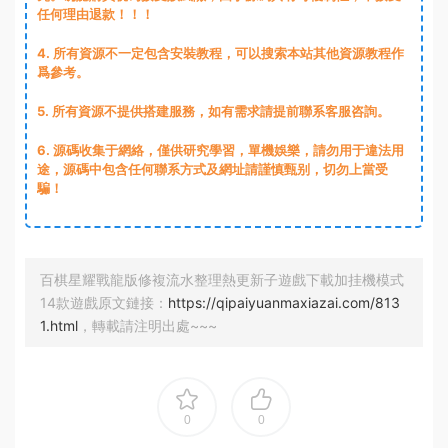
任何理由退款！！！
4. 所有資源不一定包含安裝教程，可以搜索本站其他資源教程作
爲參考。
5. 所有資源不提供搭建服務，如有需求請提前聯系客服咨詢。
6. 源碼收集于網絡，僅供研究學習，單機娛樂，請勿用于違法用
途，源碼中包含任何聯系方式及網址請謹慎甄别，切勿上當受
騙！
百棋星耀戰龍版修複流水整理熱更新子遊戲下載加挂機模式
14款遊戲原文鏈接：
https://qipaiyuanmaxiazai.com/813
1.html
，轉載請注明出處~~~
0
0