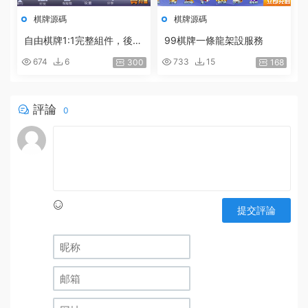
棋牌源碼
棋牌源碼
自由棋牌1:1完整組件，後台
99棋牌一條龍架設服務
可控帶詳細架設說明
674
6
733
15
300
168
評論
0
提交評論