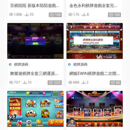
百棋陌陌 新版本陌陌遊戲整
金色永利棋牌遊戲全套完整
理搭建陌陌棋牌23款遊戲 2
組件程序
1.66k
10
1.7k
8
168
168
019最新陌陌真錢棋牌帶房
卡俱樂部 陌陌修複版組件
棋牌源碼
棋牌源碼
舞樂遊棋牌全套三網通源代
網狐EWIN棋牌遊戲二次開
碼 COCOS LUA
發[紅色版]源代碼金币1:1
707
10
688
2
300
68