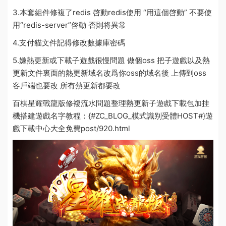
3.本套組件修複了redis 啓動redis使用 “用這個啓動” 不要使
用“redis-server”啓動 否則将異常
4.支付貓文件記得修改數據庫密碼
5.嫌熱更新或下載子遊戲很慢問題 做個oss 把子遊戲以及熱
更新文件裏面的熱更新域名改爲你oss的域名後 上傳到oss
客戶端也要改 所有熱更新都要改
百棋星耀戰龍版修複流水問題整理熱更新子遊戲下載包加挂
機搭建
遊戲名字
教程：
{#ZC_BLOG_
模式識别受體
HOST#}
遊
戲下載中心大全免費
post/920.html