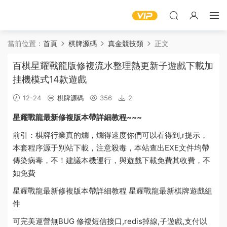
當前位置：
首頁
棋牌源碼
真金競技類
正文
百棋星耀戰龍版修複流水整理熱更新子遊戲下載加
挂機模式14款遊戲
12-24
棋牌源碼
356
2
星耀戰龍最新修複版本帶詳細教程~~~
前引：棋牌行業真的爛，爛得速度你們可以看得到,r提示，
本套程序源于别站下載，注意殺毒，本站查出EXE文件均帶
傳染病毒，不！建議本機運行，與
遊戲下載
免費
其收費，不
如免費
星耀戰龍最新修複版本帶詳細教程 星耀戰龍最新棋牌
遊戲
組
件
可完美運營無BUG 修複短信接口,redis掉線,子遊戲,支付以