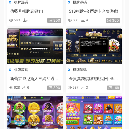
棋牌源碼
棋牌源碼
仿藍月棋牌真錢1:1
518棋牌-金币房卡合集遊戲
563
8
631
4
300
300
棋牌源碼
棋牌源碼
新葡京威尼斯人三網互通一
金貝真錢棋牌遊戲組件 金貝
比一非真錢棋牌 代理一條龍
寶博1:1棋牌遊戲下載
628
6
587
3
300
168