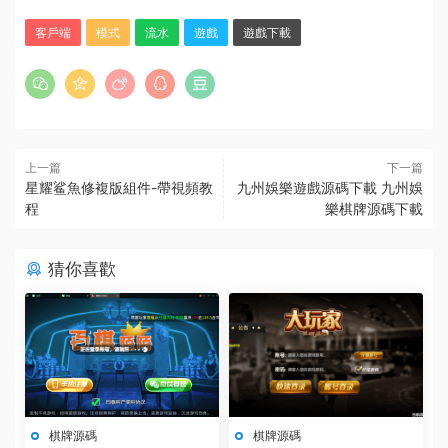
客戶端
模式
流水
遊戲
遊戲下載
上一篇
下一篇
星耀鲨魚修複版組件-帶視頻教
九州娛樂遊戲源碼下載 九州娛
程
樂棋牌源碼下載
猜你喜歡
棋牌源碼
棋牌源碼