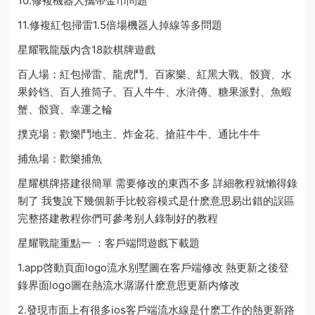
10.修複機器人攜帶金币問題
11.修複紅包掃雷1.5倍場機器人掉線等多問題
星耀戰龍版内含18款棋牌遊戲
百人場：紅包掃雷、龍虎鬥、百家樂、紅黑大戰、骰寶、水
果鈴铛、百人推筒子、百人牛牛、水浒傳、糖果派對、魚蝦
蟹、骰寶、幸運之輪
撲克場：歡樂鬥地主、炸金花、搶莊牛牛、通比牛牛
捕魚場：歡樂捕魚
星耀棋牌搭建很簡單 需要修改的東西不多 詳細教程就懶得錄
制了 我隻說下幾個新手比較容
模式
是什麽意思
易出錯的誤區
完整搭建教程你們可參考别人錄制好的教程
星耀戰龍重點一 ：
客戶端
問
遊戲下載
題
1.app啓動頁面logo
流水别墅
圖在客戶端修改 熱更新之後登
錄界面logo圖在熱
流水潺潺什麽意思
更新内修改
2.發現市面上有很多ios客戶端
流水線是什麽工作
的熱更新路