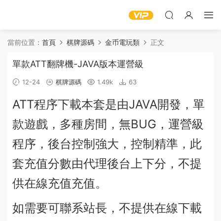
當前位置：
首頁
棋牌源碼
金币電玩類
正文
單款ATT翻牌機-JAVA版本運營級
12-24
棋牌源碼
1.49k
63
ATT程序下載本套是由JAVA開發，單
款遊戲，多種房間，無BUG，運營級
程序，
後台
控制強大，控制精準，此
套
充值
分數由代理後台上下分，
不提
供
在線
充值
充值
。
如需要可聯系站長，不提供在線下載