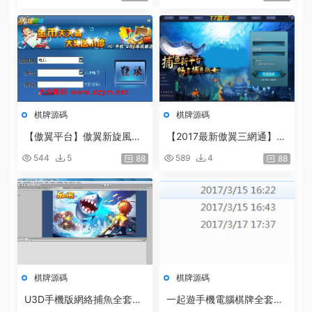
設教程
棋牌源碼
棋牌源碼
【傲翼平台】傲翼新旋風棋
【2017最新傲翼三網通】2
牌遊戲帶手機客戶端全套
017最新捕魚源碼17捕魚全
544
5
589
4
88
88
套完整源碼[三網]
棋牌源碼
棋牌源碼
U3D手機版網絡捕魚全套包
一起遊手機電腦棋牌全套源