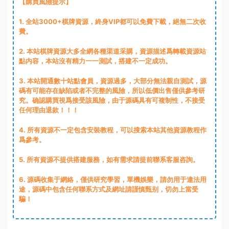
【購買風險提示】
1
. 全站3000+棋牌資源，終身VIP都可以免費下載，絕無二次收
費。
2
. 本站棋牌資源大多全網各種渠道采購，資源描述爲轉載資源站
點内容，本站沒有精力一一測試，搭建不一定成功。
3
. 本站開通數十站點會員，資源過多，大部分無法親自測試，源
碼有可能存在缺陷或者不完整的風險，所以低價出售僅供參考研
究。确認購買視爲接受該風險，由于源碼具有可複制性，不接受
任何理由退款！！！
4. 所有資源不一定包含安裝教程，可以搜索本站其他資源教程作
爲參考。
5. 所有資源不提供搭建服務，如有需求請提前聯系客服咨詢。
6. 源碼收集于網絡，僅供研究學習，單機娛樂，請勿用于違法用
途，源碼中包含任何聯系方式及網址請謹慎甄别，切勿上當受
騙！