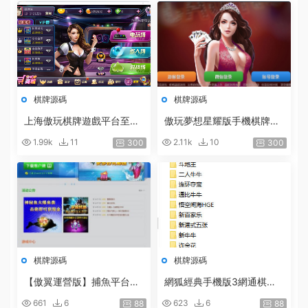
棋牌源碼
棋牌源碼
上海傲玩棋牌遊戲平台至尊
傲玩夢想星耀版手機棋牌源
版全套源碼 附帶服務端+蘋
碼組件 服務端+安卓IOS客
1.99k
11
2.11k
10
300
300
果客戶端+工具+網站+數據
戶端+視頻教程
庫
棋牌源碼
棋牌源碼
【傲翼運營版】捕魚平台遊
網狐經典手機版3網通棋牌
戲含9套捕魚和财富遊戲+架
帶16個子遊戲
661
6
623
6
88
88