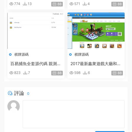
含服務端客戶端源代碼 後台
代碼 包含後台 網狐的框架
774
13
571
4
88
88
完整
手機客戶端COCOS
棋牌源碼
棋牌源碼
百易捕魚全套源代碼 親測完
2017最新鑫衆遊戲大廳和全
整
套手機版棋牌|運營商業版源
823
7
598
6
88
88
碼程序
評論
0