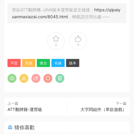
單款ATT翻牌機-JAVA版本運營級原文鏈接：
https://qipaiy
uanmaxiazai.com/8045.html
，轉載請注明出處~~~
0
0
不提
充值
後台
在線
版本
上一篇
下一篇
ATT翻牌雞-運營級
大字闆組件（單款遊戲）
猜你喜歡