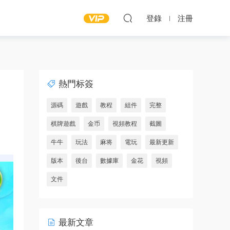
登錄
注冊
熱門标簽
源碼
遊戲
教程
組件
完整
棋牌遊戲
金币
視頻教程
截圖
牛牛
玩法
麻将
電玩
最新更新
版本
後台
數據庫
金花
視頻
文件
最新文章