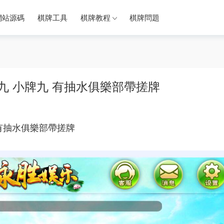
網站源碼
棋牌工具
棋牌教程
棋牌問題
九 小牌九 有抽水俱樂部帶搓牌
有抽水
俱樂部
帶搓牌