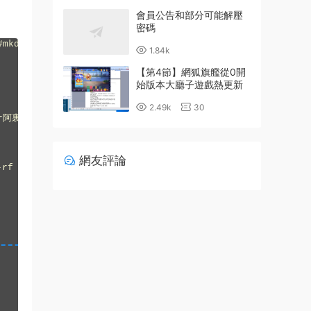
會員公告和部分可能解壓
密碼
#mkdir repo_bak[root @ bogon yum.repos.d] #mv *&nb
代碼大全
1.84k
【第4節】網狐旗艦從0開
始版本大廳子遊戲熱更新
詳細配置教程
2.49k
30
r
阿裏雲
s.aliyun.com/repo
命令方塊獲取指令
/Centos-7.repo--2018
網友評論
-rf / var / cache / yum，也可以釋放被禁用或删除的repos
阿裏衆包