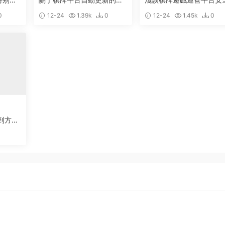
明
0
12-24
1.39k
0
12-24
1.45k
0
到方
Runtim
Contra
ferenc