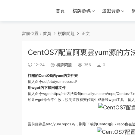
首頁
棋牌源碼
遊戲資源
當前位置：
首頁
棋牌問題
正文
CentOS7配置阿裏雲yum源的方
12-24
棋牌問題
356
0
打開的CentOS的yum的文件夾
輸入
命令
cd /etc/yum.repos.d/
用wget的下載回購文件
輸入命令wget http://mir
方法
造句
rors.aliyun.com/repo/Centos-7.
如果wget命令不生效，說明還沒有安
代碼
生成器
裝wget工具，輸入yu
當前目錄是/etc/yum.repos.d/，剛剛下載的Centos的-7.repo