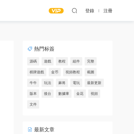
登錄
注冊
熱門标簽
源碼
遊戲
教程
組件
完整
棋牌遊戲
金币
視頻教程
截圖
牛牛
玩法
麻将
電玩
最新更新
版本
後台
數據庫
金花
視頻
文件
最新文章