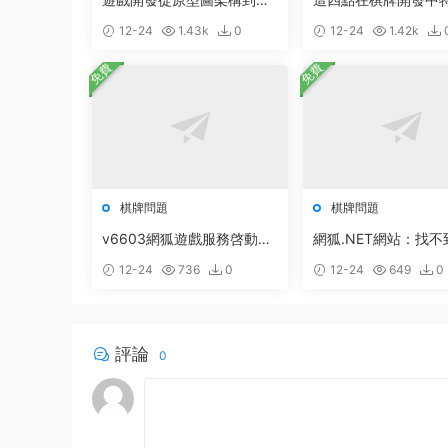
計開發的具體步驟
要
12-24
1.43k
0
12-24
1.42k
免費
免費
棋牌問題
棋牌問題
v6603網狐遊戲服務啓動配
網狐.NET網站：找不
置方法
法:“Boolean System.
12-24
736
0
12-24
649
0
e.Serialization.Data
ctAttribute.get_IsRe
e()”。的解決辦法
評論
0