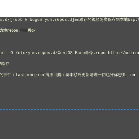
s.d/[root @ bogon yum.repos.d]&n
緩存的視頻怎麽保存到本地
bsp;
方塊
repos.
阿裏
雲
d/
get -O /etc/yum.repos.d/CentOS-Base
命令
.repo http://mirro
新的緩存
 all加載的插件：fastermirror清潔回購：基本額外更新清理一切也許你想要：rm 