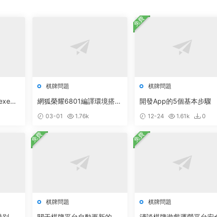
免費
棋牌問題
棋牌問題
exe數
網狐榮耀6801編譯環境搭建
開發App的5個基本步驟
權說明
軟件合集打包下載
03-01
1.76k
12-24
1.61k
0
免費
免費
棋牌問題
棋牌問題
特别重
關于棋牌平台自動更新的說
淺談棋牌遊戲運營平台安