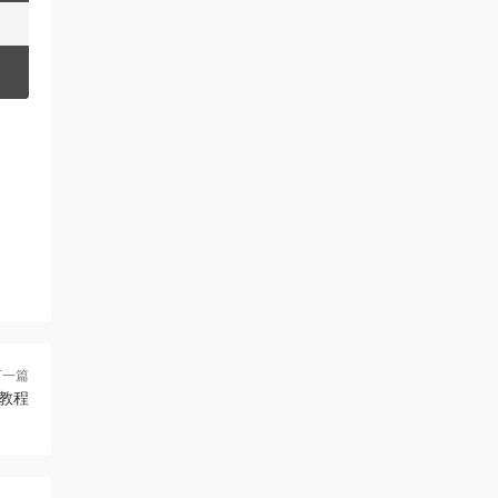
，轉載請注明出處~~~		    			
下一篇
教程