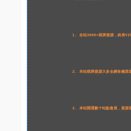
1
. 全站3000+棋牌資源，終身
2
. 本站棋牌資源大多全網各種渠
3
. 本站開通數十站點會員，資