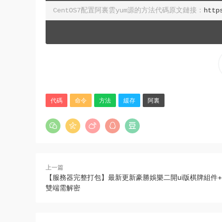
CentOS7配置阿裏雲yum源的方法代碼原文鏈接：
http
代碼
命令
方法
緩存
阿裏
上一篇
【服務器完整打包】最新更新豪勝娛樂二開ui版棋牌組件
雙端需解密