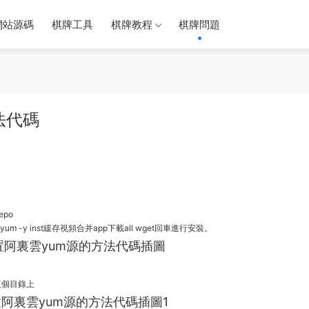
網站源碼
棋牌工具
棋牌教程
棋牌問題
法代碼
repo
m -y inst
緩存
視頻合并app下載
all wget回車進行安裝。
也在這個目錄上