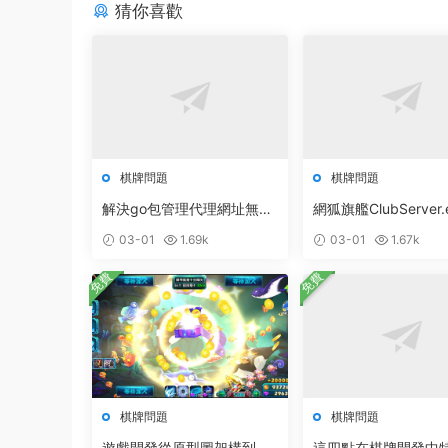
猜你喜歡
棋牌問題
棋牌問題
解決go包管理代理網址無法
網狐旗艦ClubServer.
訪問：go: cloud.google.co
據庫異常：無效的授
03-01
1.69k
03-01
1.67k
m/go/storage@v1.10.0: Ge
[ 0x80040e4d ]
t
免費
免費
棋牌問題
棋牌問題
遊戲開發從原型圖架構到設
這四點在棋牌開發中