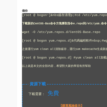
備份
[root @ bogon~]&nbs
緩存清理
p;#cd /etc/yum.repo
下載新的CentOS-Bas
命令方塊獲取指令
e.repo到/etc/yum.
命令
wget -O /etc/yum.repos.d/CentOS-Base.repo
[root @ bogon yum.repos.d]&
代碼編程軟件
nbsp;#w
之後運行yum clean all清除緩存，運行yum makecache生成
[root @ bogon yum.repos.d] #yum clean
以上就是本文的全部内容，希望對大家的學習有所幫助
資源下載
免費
下載需要：
【購買風險提示】