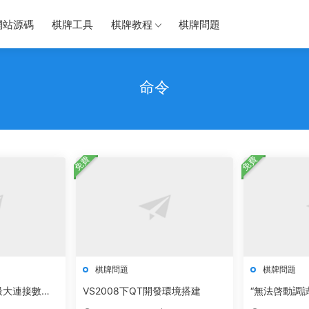
網站源碼
棋牌工具
棋牌教程
棋牌問題
命令
免費
免費
棋牌問題
棋牌問題
面最大連接數修
VS2008下QT開發環境搭建
“無法啓動調
器 請運行安