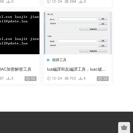
56
0
12-24
394
0
棋牌工具
UAC加密解密工具
lua編譯和反編譯工具，luac破解l
ua解密工具下載
67
5
12-24
702
4
50
38