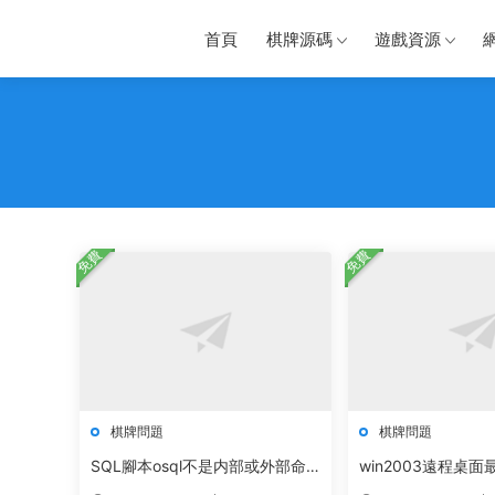
首頁
棋牌源碼
遊戲資源
免費
免費
棋牌問題
棋牌問題
SQL腳本osql不是内部或外部命
win2003遠程桌
令 也不是可運行的程序
改