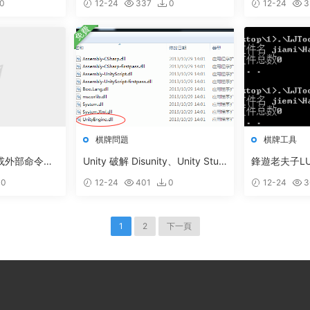
0
12-24
337
0
12-24
3
試器”
免費
棋牌問題
棋牌工具
部或外部命令解
Unity 破解 Disunity、Unity Studi
鋒遊老夫子L
o提取資源
0
12-24
401
0
12-24
3
1
2
下一頁