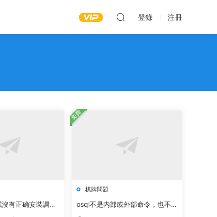
登錄
注冊
免費
棋牌問題
試沒有正确安裝調試
osql不是内部或外部命令，也不
裝程序安裝或修複調
是可運行的程序或批處理文件