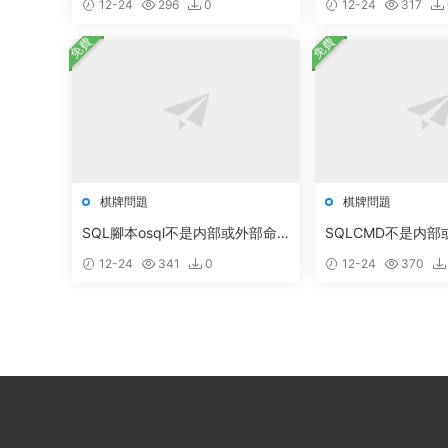
12-24
296
0
12-24
317
免費
免費
棋牌問題
棋牌問題
SQL腳本osql不是内部或外部命
SQLCMD不是内
令 也不是可運行的程序或批處理
決辦法
12-24
341
0
12-24
370
文件