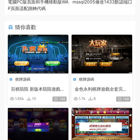
電腦PC版頁面和手機移動版WA
mssql2005修改1433默認端口
P頁面适配跳轉代碼
猜你喜歡
棋牌源碼
棋牌源碼
百棋陌陌 新版本陌陌遊戲整
金色永利棋牌遊戲全套完整
理搭建陌陌棋牌23款遊戲 2
組件程序
1.65k
10
1.7k
8
168
168
019最新陌陌真錢棋牌帶房
卡俱樂部 陌陌修複版組件