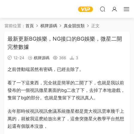
當前位置：
首頁
棋牌源碼
真金競技類
正文
最新更新BG娛樂，NG接口的BG娛樂，微星二開
完整數據
12-24
棋牌源碼
366
3
之前啓動端居然有密碼，已經去除了。
看了一下這東西，完全就是簡單的二開了下，也就是我以前
發布的一個
視訊
微星
裏面的bg二改了下，去掉了本地遊戲，
隻留了bg的部分。也就是隻留下了視訊真人。
去年那時候視訊
視訊會議系統
微星都是賣大
視訊雲車
幾千上
萬的，就被我這麽給放出來了，這會突
微星火教學平台
然想
起還有個版本沒放，