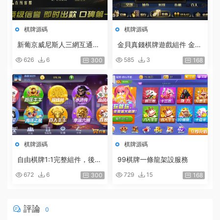
棋牌源碼
棋牌源碼
新葡京威尼斯人三網互通一
金貝真錢棋牌遊戲組件 金貝
比一非真錢棋牌 代理一條龍
寶博1:1棋牌遊戲下載
626
6
585
3
300
168
棋牌源碼
棋牌源碼
自由棋牌1:1完整組件，後台
99棋牌一條龍架設服務
可控帶詳細架設說明
672
6
729
15
300
168
評論
0