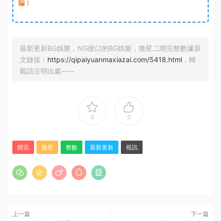
騙！
最新更新BG娛樂，NG接口的BG娛樂，微星二開完整數據原
文鏈接：
https://qipaiyuanmaxiazai.com/5418.html
，轉
載請注明出處~~~
0
0
開完
微星
整數
最新更新
視訊
上一篇
下一篇