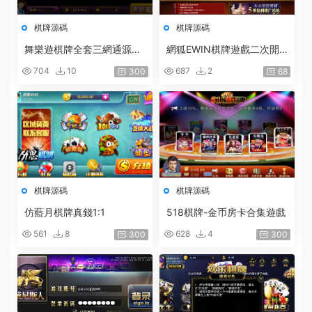
棋牌源碼
棋牌源碼
舞樂遊棋牌全套三網通源代
網狐EWIN棋牌遊戲二次開
碼 COCOS LUA
發[紅色版]源代碼金币1:1
704
10
687
2
300
68
棋牌源碼
棋牌源碼
仿藍月棋牌真錢1:1
518棋牌-金币房卡合集遊戲
561
8
628
4
300
300