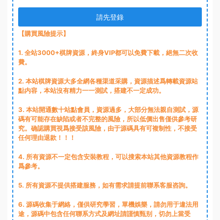
請先登錄
【購買風險提示】
1
. 全站3000+棋牌資源，終身VIP都可以免費下載，絕無二次收
費。
2
. 本站棋牌資源大多全網各種渠道采購，資源描述爲轉載資源站
點内容，本站沒有精力一一測試，搭建不一定成功。
3
. 本站開通數十站點會員，資源過多，大部分無法親自測試，源
碼有可能存在缺陷或者不完整的風險，所以低價出售僅供參考研
究。确認購買視爲接受該風險，由于源碼具有可複制性，不接受
任何理由退款！！！
4. 所有資源不一定包含安裝教程，可以搜索本站其他資源教程作
爲參考。
5. 所有資源不提供搭建服務，如有需求請提前聯系客服咨詢。
6. 源碼收集于網絡，僅供研究學習，單機娛樂，請勿用于違法用
途，源碼中包含任何聯系方式及網址請謹慎甄别，切勿上當受