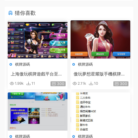
猜你喜歡
棋牌源碼
棋牌源碼
上海傲玩棋牌遊戲平台至尊
傲玩夢想星耀版手機棋牌源
版全套源碼 附帶服務端+蘋
碼組件 服務端+安卓IOS客
1.99k
11
2.11k
10
300
300
果客戶端+工具+網站+數據
戶端+視頻教程
庫
棋牌源碼
棋牌源碼