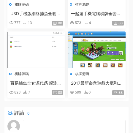
棋牌源碼
棋牌源碼
U3D手機版網絡捕魚全套包
一起遊手機電腦棋牌全套源
含服務端客戶端源代碼 後台
代碼 包含後台 網狐的框架
777
13
573
4
88
88
完整
手機客戶端COCOS
棋牌源碼
棋牌源碼
百易捕魚全套源代碼 親測完
2017最新鑫衆遊戲大廳和全
整
套手機版棋牌|運營商業版源
823
7
599
6
88
88
碼程序
評論
0