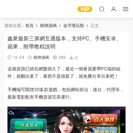
當前位置：
首頁
棋牌源碼
金币電玩類
正文
鑫衆最新三屏網互通版本，支持PC、手機安卓、
蘋果，附帶教程說明
12-24
棋牌源碼
289
2
這個資源已經在網盤很久了，最近一個會員要帶PC端的組
件，就翻出來了，東西不是很新了，就免費分享出來吧！
手機
端可開啓20多款遊戲，包括網站前台，後台，代理等，
最新
電影
配有手機資源完美運行。