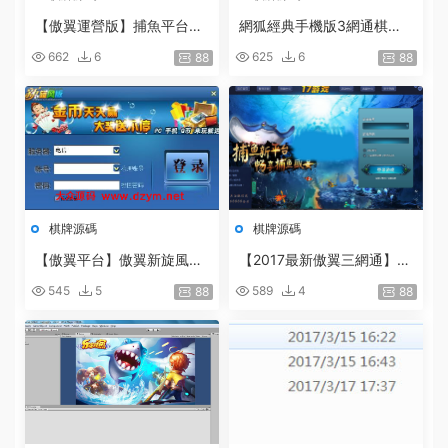
【傲翼運營版】捕魚平台遊
網狐經典手機版3網通棋牌
戲含9套捕魚和财富遊戲+架
帶16個子遊戲
662
6
625
6
88
88
設教程
棋牌源碼
棋牌源碼
【傲翼平台】傲翼新旋風棋
【2017最新傲翼三網通】2
牌遊戲帶手機客戶端全套
017最新捕魚源碼17捕魚全
545
5
589
4
88
88
套完整源碼[三網]