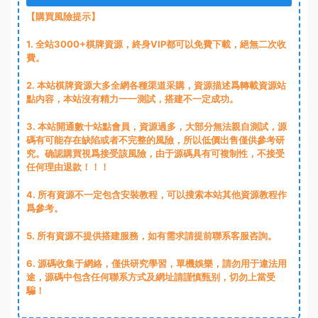
【購買風險提示】
1
. 全站3000+棋牌資源，終身VIP都可以免費下載，絕無二次收
費。
2
. 本站棋牌資源大多全網各種渠道采購，資源描述爲轉載資源站
點内容，本站沒有精力一一測試，搭建不一定成功。
3
. 本站開通數十站點會員，資源過多，大部分無法親自測試，源
碼有可能存在缺陷或者不完整的風險，所以低價出售僅供參考研
究。确認購買視爲接受該風險，由于源碼具有可複制性，不接受
任何理由退款！！！
4. 所有資源不一定包含安裝教程，可以搜索本站其他資源教程作
爲參考。
5. 所有資源不提供搭建服務，如有需求請提前聯系客服咨詢。
6. 源碼收集于網絡，僅供研究學習，單機娛樂，請勿用于違法用
途，源碼中包含任何聯系方式及網址請謹慎甄别，切勿上當受
騙！