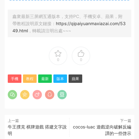
鑫衆最新三屏網互通版本，支持PC、手機安卓、蘋果，附
帶教程說明原文鏈接：
https://qipaiyuanmaxiazai.com/53
49.html
，轉載請注明出處~~~
0
0
手機
教程
最新
版本
蘋果
上一篇
下一篇
牛王撲克 棋牌遊戲 搭建文字說
cocos-luac 遊戲逆向破解反編
明
譯的一些啓示