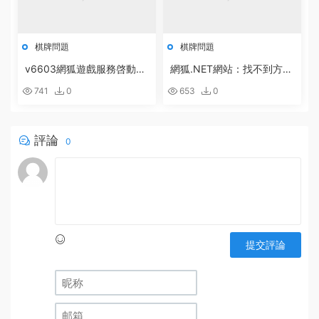
棋牌問題
棋牌問題
v6603網狐遊戲服務啓動配
網狐.NET網站：找不到方
置方法
法:“Boolean System.Runti
741
0
653
0
me.Serialization.DataContr
actAttribute.get_IsReferen
ce()”。的解決辦法
評論
0
提交評論