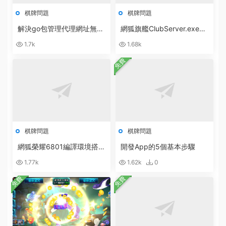
棋牌問題
棋牌問題
解決go包管理代理網址無法
網狐旗艦ClubServer.exe數
訪問：go: cloud.google.co
據庫異常：無效的授權說明
1.7k
1.68k
m/go/storage@v1.10.0: Ge
[ 0x80040e4d ]
t
免費
棋牌問題
棋牌問題
網狐榮耀6801編譯環境搭建
開發App的5個基本步驟
軟件合集打包下載
1.77k
1.62k
0
免費
免費