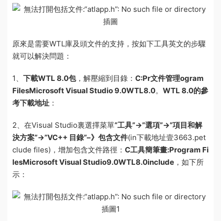
原來是需要WTL庫及頭文件的支持，按如下
工具英文
的步驟
就可以解決問題：
1、
下載WTL 8.0包
，解壓縮到
目錄
：
C:Pr
文件管理
ogram
FilesMicrosoft Visual Studio 9.0WTL8.0
。
WTL 8.0的參
考
下載地址
：
2、在Visual Studio裏選擇菜單
“工具”->”選項”->”項目和解
決方案”->”VC++ 目錄”–》包含文件
(in
下載地址壹3663.pet
clude files)，增加包含文件路徑：
C
工具簡筆畫
:Program Fi
lesMicrosoft Visual Studio9.0WTL8.0include
，如下所
示：