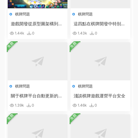
棋牌問題
棋牌問題
遊戲開發從原型圖架構到設
這四點在棋牌開發中特别重
計開發的具體步驟
要
1.44k
0
1.43k
0
免費
免費
棋牌問題
棋牌問題
關于棋牌平台自動更新的說
淺談棋牌遊戲運營平台安全
明
1.39k
0
1.46k
0
免費
免費