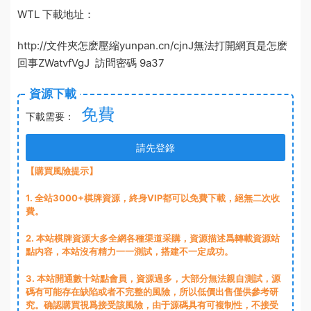
WTL 下載地址：
http://
文件夾怎麽壓縮
yunpan.cn/cjnJ
無法打開網頁是怎麽
回事
ZWatvfVgJ 訪問密碼 9a37
資源下載
免費
下載需要：
請先登錄
【購買風險提示】
1
. 全站3000+棋牌資源，終身VIP都可以免費下載，絕無二次收
費。
2
. 本站棋牌資源大多全網各種渠道采購，資源描述爲轉載資源站
點内容，本站沒有精力一一測試，搭建不一定成功。
3
. 本站開通數十站點會員，資源過多，大部分無法親自測試，源
碼有可能存在缺陷或者不完整的風險，所以低價出售僅供參考研
究。确認購買視爲接受該風險，由于源碼具有可複制性，不接受