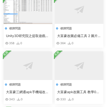
棋牌問題
棋牌問題
Unity3D研究院之提取遊戲資
大富豪改圖必備工具 2 圖片修
源的三個工具支持Unity5
改專用插件
358
0
364
0
免費
免費
棋牌問題
棋牌問題
大富豪三網通apk手機端改圖
大富豪apk改圖工具 教學03
教學02 也就是工具1
工具2的說明
343
0
330
0