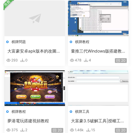
免費
棋牌問題
棋牌教程
大富豪安卓apk版本的改圖流
量推三代Windows版搭建教
程
程全程語音講解+工具
293
0
478
4
20
棋牌教程
棋牌工具
夢港電玩搭建視頻教程
大富豪3.5破解工具|授權工具
+破解過期+代理網站域名授
375
2
1.46k
15
20
20
權工具