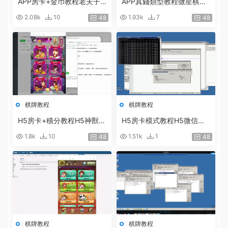
APP房卡+金币教程老夫子
APP真錢類型教程微星棋牌
棋牌遊戲平台架設視頻 房卡
遊戲平台搭建教程 真錢遊戲
2.08k
10
1.93k
7
48
48
和金币遊戲搭建教程
架設視頻
棋牌教程
棋牌教程
H5房卡+積分教程H5神獸含
H5房卡模式教程H5微信葫
大廳版本搭建教程 房卡遊戲
蘆魚搭建 棋牌架設視頻教程
1.8k
10
1.51k
1
48
48
架設視頻
棋牌教程
棋牌教程