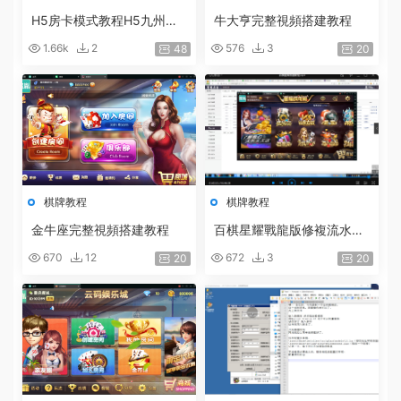
H5房卡模式教程H5九州互
牛大亨完整視頻搭建教程
娛架設視頻 房卡棋牌遊戲平
1.66k
2
576
3
48
20
台搭建教程
棋牌教程
棋牌教程
金牛座完整視頻搭建教程
百棋星耀戰龍版修複流水問
題整理熱更新子遊戲下載包
670
12
672
3
20
20
加挂機搭建教程