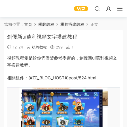
當前位置：
首頁
棋牌教程
棋牌搭建教程
正文
創優新ui萬利視頻文字搭建教程
12-24
棋牌教程
299
1
視頻教程
隻是給你們借鑒參考學習的，創優新ui萬利
視頻
文
字
搭建
教程
。
相關
組件
：
{#ZC_BLOG_HOST#}post/824.html