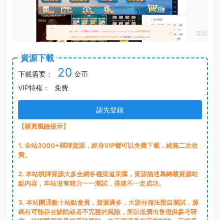
資源下載
20
下載需要：
金币
VIP特權：
免費
請先登錄
【購買風險提示】
1
. 全站3000+棋牌資源，終身VIP都可以免費下載，絕無二次收
費。
2
. 本站棋牌資源大多全網各種渠道采購，資源描述爲轉載資源站
點内容，本站沒有精力一一測試，搭建不一定成功。
3
. 本站開通數十站點會員，資源過多，大部分無法親自測試，源
碼有可能存在缺陷或者不完整的風險，所以低價出售僅供參考研