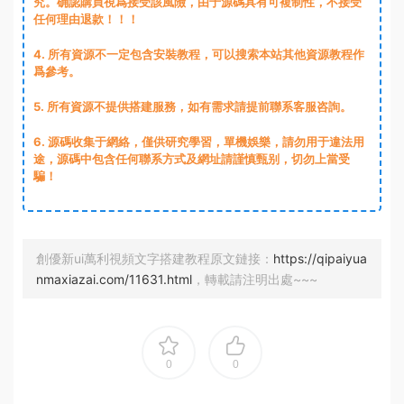
究。确認購買視爲接受該風險，由于源碼具有可複制性，不接受
任何理由退款！！！
4. 所有資源不一定包含安裝教程，可以搜索本站其他資源教程作
爲參考。
5. 所有資源不提供搭建服務，如有需求請提前聯系客服咨詢。
6. 源碼收集于網絡，僅供研究學習，單機娛樂，請勿用于違法用
途，源碼中包含任何聯系方式及網址請謹慎甄别，切勿上當受
騙！
創優新ui萬利視頻文字搭建教程原文鏈接：
https://qipaiyua
nmaxiazai.com/11631.html
，轉載請注明出處~~~
0
0