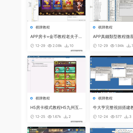
棋牌教程
棋牌教程
APP房卡+金币教程老夫子棋
APP真錢類型教程微
牌遊戲平台架設視頻 房卡和
遊戲平台搭建教程 真
12-29
2.08k
10
12-29
1.94k
金币遊戲搭建教程
架設視頻
48
棋牌教程
棋牌教程
H5房卡模式教程H5九州互
牛大亨完整視頻搭建
娛架設視頻 房卡棋牌遊戲平
12-25
1.67k
2
12-24
577
3
台搭建教程
48