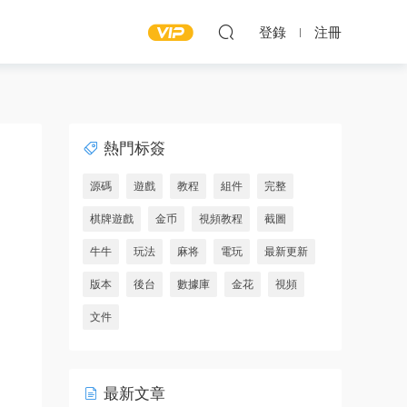
登錄
注冊
熱門标簽
源碼
遊戲
教程
組件
完整
棋牌遊戲
金币
視頻教程
截圖
牛牛
玩法
麻将
電玩
最新更新
版本
後台
數據庫
金花
視頻
文件
最新文章