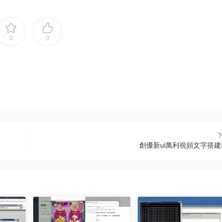
0
0
創優新ui萬利視頻文字搭