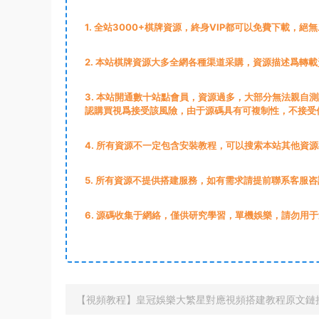
1
. 全站3000+棋牌資源，終身VIP都可以免費下載，絕
2
. 本站棋牌資源大多全網各種渠道采購，資源描述爲轉
3
. 本站開通數十站點會員，資源過多，大部分無法親自
認購買視爲接受該風險，由于源碼具有可複制性，不接受
4. 所有資源不一定包含安裝教程，可以搜索本站其他資
5. 所有資源不提供搭建服務，如有需求請提前聯系客服咨
6. 源碼收集于網絡，僅供研究學習，單機娛樂，請勿用
【視頻教程】皇冠娛樂大繁星對應視頻搭建教程原文鏈