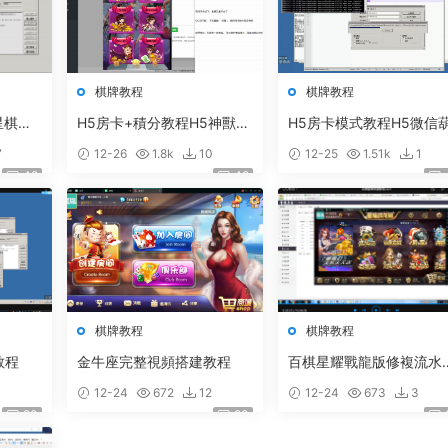
棋牌教程
棋牌教程
星棋牌
H5房卡+積分教程H5神獸含
H5房卡模式教程H5微信
錢遊戲
大廳版本搭建教程 房卡遊戲
蘆魚搭建 棋牌架設視頻
7
12-26
1.8k
10
12-25
1.51k
1
架設視頻
48
48
棋牌教程
棋牌教程
教程
金牛座完整視頻搭建教程
百棋星耀戰龍版修複流水
題整理熱更新子遊戲下載
12-24
672
12
12-24
673
3
加挂機搭建教程
20
20