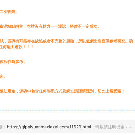
無二次收費。
載資源站點内容，本站沒有精力一一測試，搭建不一定成功。
測試，源碼有可能存在缺陷或者不完整的風險，所以低價出售僅供參考研究。确
任何理由退款！！！
源教程作爲參考。
詢。
于違法用途，源碼中包含任何聯系方式及網址請謹慎甄别，切勿上當受騙！
接：
https://qipaiyuanmaxiazai.com/11629.html
，轉載請注明出處~~~