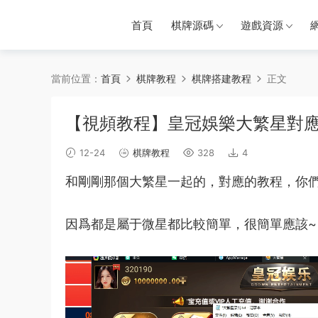
首頁
棋牌源碼
遊戲資源
當前位置：
首頁
棋牌教程
棋牌搭建教程
正文
【視頻教程】皇冠娛樂大繁星對
12-24
棋牌教程
328
4
和剛剛那個大
繁星
一起的，對應的
教程
，你
因爲都是屬于微星都比較簡單，很簡單應該~