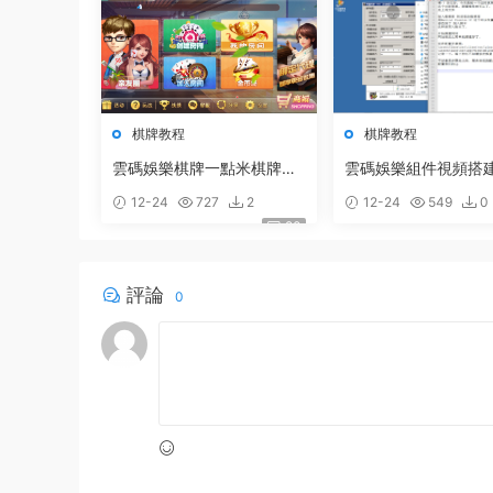
棋牌教程
棋牌教程
雲碼娛樂棋牌一點米棋牌遊
雲碼娛樂組件視頻搭
戲組件 網狐精華源碼二次開
12-24
727
2
12-24
549
0
發雲碼娛樂遊戲組件視頻搭
20
建教程
評論
0