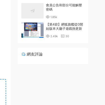
會員公告和部分可能解壓
密碼
1.85k
【第4節】網狐旗艦從0開
始版本大廳子遊戲熱更新
詳細配置教程
2.49k
30
網友評論