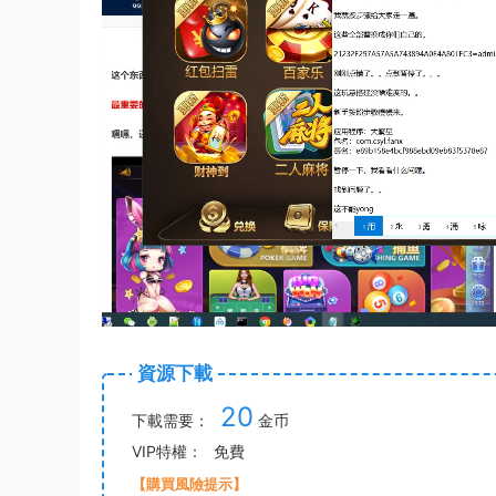
資源下載
20
下載需要：
金币
VIP特權：
免費
【購買風險提示】