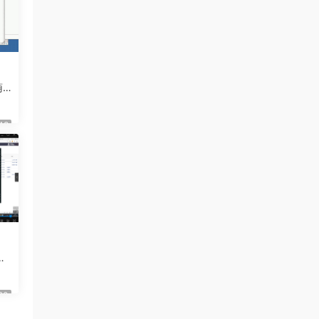
葫
教程
48
問
包
20