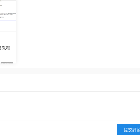
建教程
20
提交評