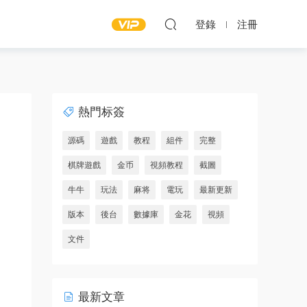
登錄
注冊
熱門标簽
源碼
遊戲
教程
組件
完整
棋牌遊戲
金币
視頻教程
截圖
牛牛
玩法
麻将
電玩
最新更新
版本
後台
數據庫
金花
視頻
文件
最新文章