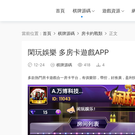
首頁
棋牌源碼
遊戲資源
當前位置：
首頁
棋牌源碼
房卡約戰類
正文
閑玩娛樂 多房卡遊戲APP
12-24
棋牌源碼
418
4
多款
熱
門房
卡
遊戲
合一房卡平台，有
俱樂部
，帶控，好推廣，盈利