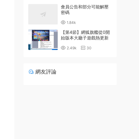
會員公告和部分可能解壓
密碼
1.84k
【第4節】網狐旗艦從0開
始版本大廳子遊戲熱更新
詳細配置教程
2.49k
30
網友評論