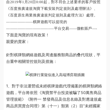
自2019年1月20日0:00起，對不符合上述要求的客戶按照
《百度推廣違規
淘寶下載安裝
判定規則及處理辦法》、
《百度原生商業推廣違規判定規則及處理方法》處理。
———————
棋牌遊戲可以提現的
————————————–
平台交易
——
微軟賬戶
—-
下面是淘寶的現有政策！
親愛的賣家：
針對棋牌類網絡遊戲及周邊服務類商品的叠代現狀，平
台重申相關管控規則及措施：
1、對于非法運營或未經
棋牌遊戲代理
備案的棋牌類網絡
遊戲，平台将依照《淘寶禁
平台投資被騙了50萬
售商品
管理規範》《附件一 禁發商品及信息名錄及對應違規處
商品房買賣合同
理》第（十一）類第（2）目”未經國家