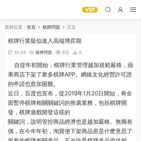
當前位置：
首頁
棋牌問題
正文
棋牌行業疑似進入高端博弈期
12-24
棋牌問題
312
0
自從年初開始，棋牌行業管理越加規範嚴格，蘋
果商店下架了衆多棋牌APP。網絡文化經營許可證
的申請也愈加困難。
近日，百度也宣布，從2019年1月20日開始，将全
面暫停棋牌相關關鍵詞的推廣業務，包括棋牌開
發，
棋牌遊戲
開發這樣的
關鍵詞，說明管控
商品
經濟
也是越加嚴格。無獨有
偶，在今年年初，
淘寶
便下架
商品房是什麽意思
了
所有的棋牌相關産品，不允許爲棋牌産品提供相