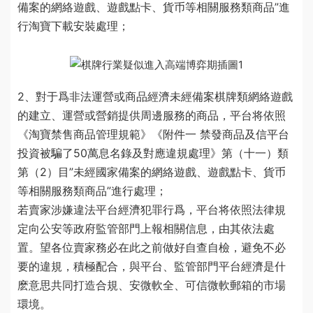
備案的網絡遊戲、遊戲點卡、貨币等相關服務類商品”進
行
淘寶下載安裝
處理；
2、對于爲非法運營或
商品經濟
未經備案棋牌類網絡遊戲
的建立、運營或營銷提供周邊服務的商品，平台将依照
《淘寶禁售商品管理規範》《附件一 禁發商品及信
平台
投資被騙了50萬
息名錄及對應違規處理》第（十一）類
第（2）目”未經國家備案的網絡遊戲、遊戲點卡、貨币
等相關服務類商品”進行處理；
若賣家涉嫌違法
平台經濟
犯罪行爲，平台将依照法律規
定向公安等政府監管部門上報相關信息，由其依法處
置。望各位賣家務必在此之前做好自查自檢，避免不必
要的違規，積極配合，與平台、監管部門
平台經濟是什
麽意思
共同打造合規、安
微軟
全、可信
微軟郵箱
的市場
環境。