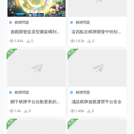
棋牌問題
棋牌問題
遊戲開發從原型圖架構到設
這四點在棋牌開發中特别重
計開發的具體步驟
要
1.44k
0
1.43k
0
免費
免費
棋牌問題
棋牌問題
關于棋牌平台自動更新的說
淺談棋牌遊戲運營平台安全
明
1.4k
0
1.46k
0
免費
免費