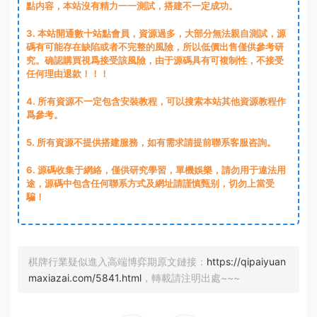
點内容，本站沒有精力一一測試，搭建不一定成功。
3
. 本站開通數十站點會員，資源過多，大部分無法親自測試，源
碼有可能存在缺陷或者不完整的風險，所以低價出售僅供參考研
究。确認購買視爲接受該風險，由于源碼具有可複制性，不接受
任何理由退款！！！
4. 所有資源不一定包含安裝教程，可以搜索本站其他資源教程作
爲參考。
5. 所有資源不提供搭建服務，如有需求請提前聯系客服咨詢。
6. 源碼收集于網絡，僅供研究學習，單機娛樂，請勿用于違法用
途，源碼中包含任何聯系方式及網址請謹慎甄别，切勿上當受
騙！
棋牌行業疑似進入高端博弈期原文鏈接：
https://qipaiyuan
maxiazai.com/5841.html
，轉載請注明出處~~~