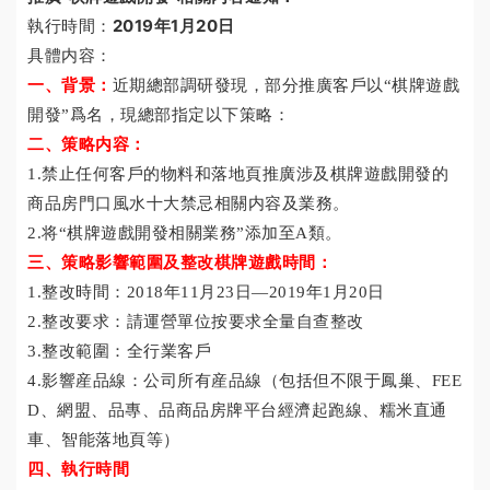
2019年1月20日
執行時間：
具體内容：
一、背景：
近期總部調研發現，部分推廣客戶以“棋牌遊戲
開發”爲名，現總部指定以下策略：
二、策略内容：
1.禁止任何客戶的物料和落地頁推廣涉及棋牌遊戲開發的
商品房門口風水十大禁忌
相關内容及業務。
2.将“棋牌遊戲開發相關業務”添加至A類。
三、策略影響範圍及整改
棋牌遊戲
時間：
1.整改時間：2018年11月23日—2019年1月20日
2.整改要求：請運營單位按要求全量自查整改
3.整改範圍：全行業客戶
4.影響産品線：公司所有産品線（包括但不限于鳳巢、FEE
D、網盟、品專、品
商品房
牌
平台經濟
起跑線、糯米直通
車、智能落地頁等）
四、執行時間