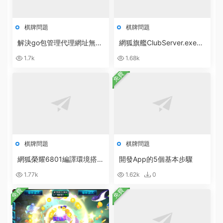
棋牌問題
棋牌問題
解決go包管理代理網址無法
網狐旗艦ClubServer.exe數
訪問：go: cloud.google.co
據庫異常：無效的授權說明
1.7k
1.68k
m/go/storage@v1.10.0: Ge
[ 0x80040e4d ]
t
免費
棋牌問題
棋牌問題
網狐榮耀6801編譯環境搭建
開發App的5個基本步驟
軟件合集打包下載
1.77k
1.62k
0
免費
免費