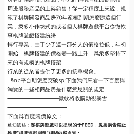
周邊服務産品的上架銷售！從一定程度上來說，規
範了棋牌開發
商品房70年産權到期怎麽辦
這個行
業，衆多小作坊式的或者個人
棋牌遊戲
平台
從
微軟
事棋牌遊戲搭建紛紛
轉行專業，由于少了這一部分人的價格拉低，年初
開始，棋牌搭建的價格變一路上升，爲衆多堅持下
來的有規模的棋牌搭架
行業的從業者提供了更多的接單機會。
&nb
平台期怎麽突破
sp;下面我們來看一下百度與
淘寶的一些相
商品房是什麽意思
關的規定
—————————–
微軟将收購動視暴雪
———————————
下面爲百度競價原文：
關
棋牌遊戲可以提現的
于FEED，鳳巢廣告禁止
通知總述：
推廣“棋牌遊戲開發”相關内容通知：