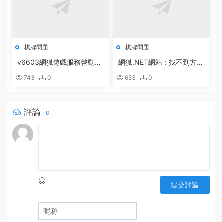
棋牌問題
棋牌問題
v6603網狐遊戲服務啓動配
網狐.NET網站：找不到方
置方法
法:“Boolean System.Runti
743
0
653
0
me.Serialization.DataContr
actAttribute.get_IsReferen
ce()”。的解決辦法
評論
0
提交評論