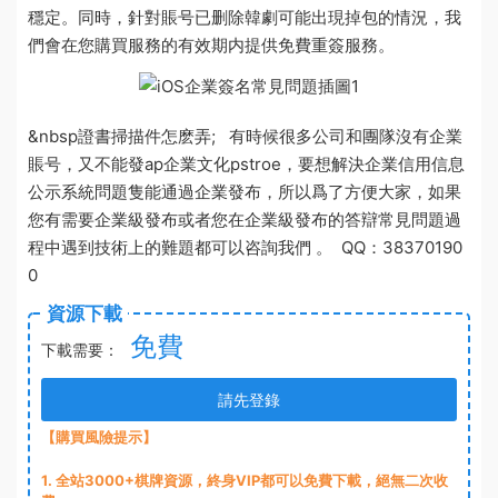
穩定。同時，針對
賬号已删除韓劇
可能出現掉包的情況，我
們會在您購買服務的有效期内提供免費重簽服務。
&nbsp
證書掃描件怎麽弄
; 有時候很多公司和團隊沒有企業
賬号，又不能發ap
企業文化
pstroe，要想解決
企業信用信息
公示系統
問題隻能通過企業發布，所以爲了方便大家，如果
您有需要企業級發布或者您在企業級發布的
答辯常見問題
過
程中遇到技術上的難題都可以咨詢我們 。 QQ：38370190
0
資源下載
免費
下載需要：
請先登錄
【購買風險提示】
1
. 全站3000+棋牌資源，終身VIP都可以免費下載，絕無二次收