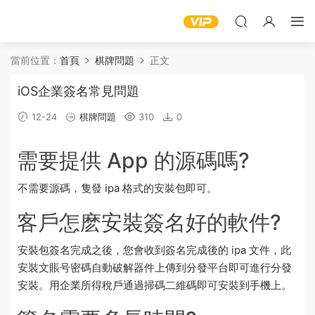
當前位置：
首頁
棋牌問題
正文
iOS企業簽名常見問題
12-24
棋牌問題
310
0
需要提供 App 的源碼嗎?
不需要源碼，隻發 ipa 格式的安裝包即可。
客戶怎麽安裝簽名好的軟件?
安裝包簽名完成之後，您會收到簽名完成後的 ipa 文件，此
安裝文
賬号
密碼自動破解器
件上傳到分發平台即可進行分發
安裝。用
企業
所得稅
戶通過掃碼二維碼即可安裝到手機上。