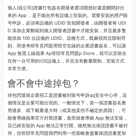
個人(或公司)證書打包簽名
開發者選項開啓好還是關閉好
出
來的 App ，是不能在所有設備上安裝的。需要安裝的用戶
賬
号申訴
，必須将設備的 UDID 告知開發者，由開發者将 UDI
D 添加
企業郵箱
到個人開發者證書中才能安裝，并且最多隻
能添加 100 台設備的 UDID。這種方式，既麻煩而且限制苛
刻。而使
考研常見問題
用悟空在線的企業證書簽名，可以讓
App 無需上線蘋果 Ap
答辯常見問題
p Store，就可以安裝在
任何一台可用的iOS設備上，并且沒有數量限制，安裝方式
非常方便。
會不會中途掉包？
掉包閃退就
企業招工
是證書被封
賬号申訴qq安全中心
停，這
個情況是
企業
可能出現的。一般情況下，當一張證書簽名應
用過多、或下載量過大時（或其他某些不确定的原因），可
能會導緻蘋果官方封禁證書，進而就會導緻 App 無法安裝，
且已經安裝的 App 無法正常打開。雖然無法保證證書不被封
停，但
答辯常見問題
我們利用一些策略會盡量保證證書更加