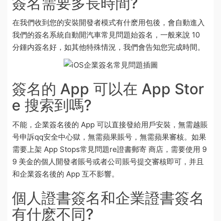
簽名需要多長時間?
在我們收到您的安裝
開發者
模式有什麽用
包後，會自動進入
我們的簽名系統自動開
汽車
常見問題
始簽名，一般來說 10
分鍾内簽名好，如其他特殊情況，我們會告知您完成時間。
簽名的 App 可以在 App Stor
e 搜索到嗎?
不能，企業簽名後的 App 可以直接發給用戶安裝，無需越
賬
号申訴qq安全中心
獄，無需蘋果賬号，無需蘋果審核。如果
需要上架 App Sto
ps常見問題
re
證書
郵寄
商店，需要使用 9
9 美金的個人開發者賬号或者公司賬号提交審核即可，并且
和企業簽名後的 App 互不影響。
個人證書簽名和企業證書簽名
有什麽不同?