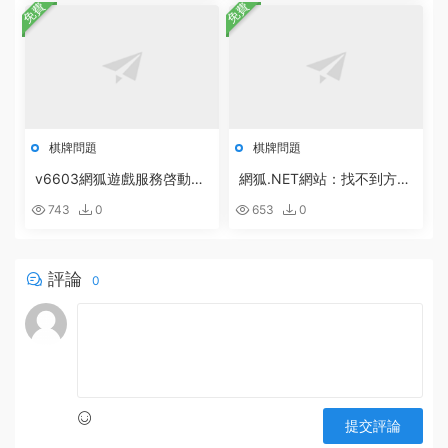
免費
免費
棋牌問題
棋牌問題
v6603網狐遊戲服務啓動配
網狐.NET網站：找不到方
置方法
法:“Boolean System.Runti
743
0
653
0
me.Serialization.DataContr
actAttribute.get_IsReferen
ce()”。的解決辦法
評論
0
提交評論