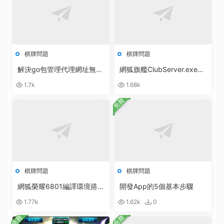
棋牌問題
棋牌問題
解決go包管理代理網址無法
網狐旗艦ClubServer.exe數
訪問：go: cloud.google.co
據庫異常：無效的授權說明
1.7k
1.68k
m/go/storage@v1.10.0: Ge
[ 0x80040e4d ]
t
免費
棋牌問題
棋牌問題
網狐榮耀6801編譯環境搭建
開發App的5個基本步驟
軟件合集打包下載
1.77k
1.62k
0
免費
免費