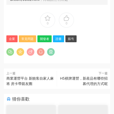
0
0
企業
常見問題
開發者
證書
賬号
上一篇
下一篇
商業運營平台 新饒客自家人麻
H5棋牌運營，新産品有哪些招
将 房卡帶親友圈
募代理的方式呢
猜你喜歡