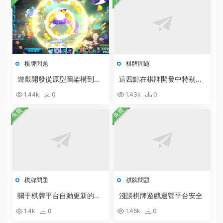
棋牌問題
棋牌問題
遊戲開發從原型圖架構到設
這四點在棋牌開發中特别重
計開發的具體步驟
要
1.44k
0
1.43k
0
免費
免費
棋牌問題
棋牌問題
關于棋牌平台自動更新的說
淺談棋牌遊戲運營平台安全
明
1.4k
0
1.46k
0