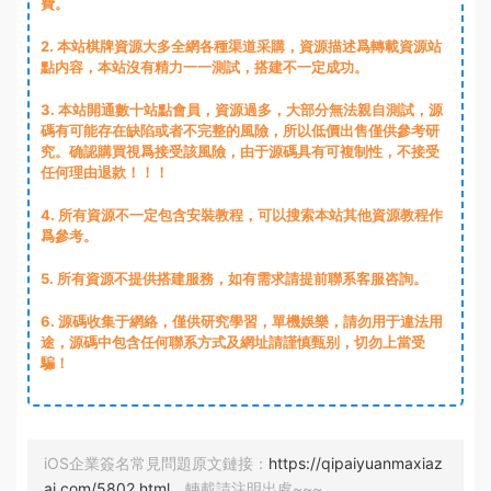
費。
2
. 本站棋牌資源大多全網各種渠道采購，資源描述爲轉載資源站
點内容，本站沒有精力一一測試，搭建不一定成功。
3
. 本站開通數十站點會員，資源過多，大部分無法親自測試，源
碼有可能存在缺陷或者不完整的風險，所以低價出售僅供參考研
究。确認購買視爲接受該風險，由于源碼具有可複制性，不接受
任何理由退款！！！
4. 所有資源不一定包含安裝教程，可以搜索本站其他資源教程作
爲參考。
5. 所有資源不提供搭建服務，如有需求請提前聯系客服咨詢。
6. 源碼收集于網絡，僅供研究學習，單機娛樂，請勿用于違法用
途，源碼中包含任何聯系方式及網址請謹慎甄别，切勿上當受
騙！
iOS企業簽名常見問題原文鏈接：
https://qipaiyuanmaxiaz
ai.com/5802.html
，轉載請注明出處~~~