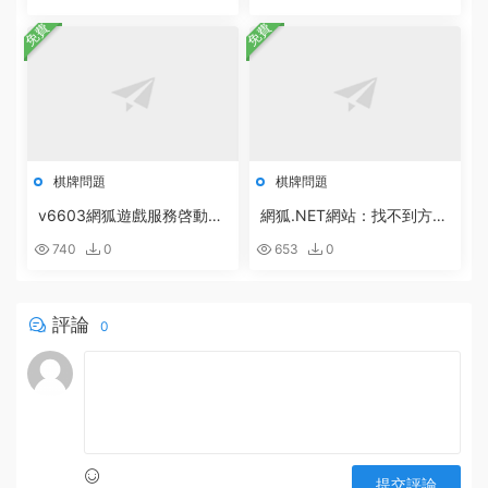
免費
免費
棋牌問題
棋牌問題
v6603網狐遊戲服務啓動配
網狐.NET網站：找不到方
置方法
法:“Boolean System.Runti
740
0
653
0
me.Serialization.DataContr
actAttribute.get_IsReferen
ce()”。的解決辦法
評論
0
提交評論