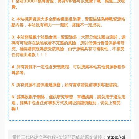
1
. 全站3000+棋牌資源，終身VIP都可以免費下載，絕無二次收
費。
2
. 本站棋牌資源大多全網各種渠道采購，資源描述爲轉載資源站
點内容，本站沒有精力一一測試，搭建不一定成功。
3
. 本站開通數十站點會員，資源過多，大部分無法親自測試，源
碼有可能存在缺陷或者不完整的風險，所以低價出售僅供參考研
究。确認購買視爲接受該風險，由于源碼具有可複制性，不接受
任何理由退款！！！
4. 所有資源不一定包含安裝教程，可以搜索本站其他資源教程作
爲參考。
5. 所有資源不提供搭建服務，如有需求請提前聯系客服咨詢。
6. 源碼收集于網絡，僅供研究學習，單機娛樂，請勿用于違法用
途，源碼中包含任何聯系方式及網址請謹慎甄别，切勿上當受
騙！
量推三代搭建文字教程+架設問題總結原文鏈接：
https://qi