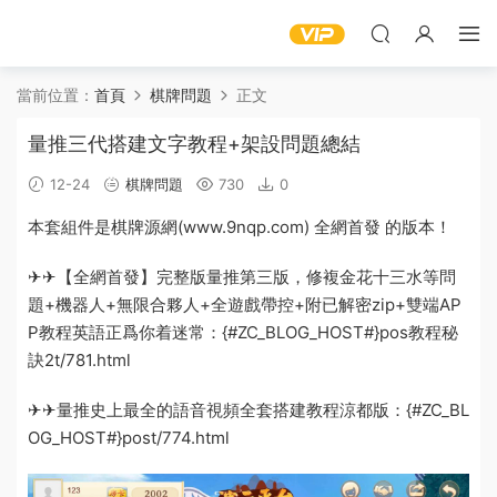
當前位置：
首頁
棋牌問題
正文
量推三代搭建文字教程+架設問題總結
12-24
棋牌問題
730
0
本套組件是棋牌源網(www.9nqp.com) 全網首發 的版本！
✈✈【全網首發】完整版量推第三版，修複金花十三水等問
題+機器人+無限合夥人+全遊戲帶控+附已解密zip+雙端AP
P
教程
英語
正
爲你
着迷
常：
{#ZC_BLOG_HOST#}pos
教程秘
訣2
t/781.html
✈✈量推史上最全的語音視頻全套搭建教程涼都版：
{#ZC_BL
OG_HOST#}post/774.html