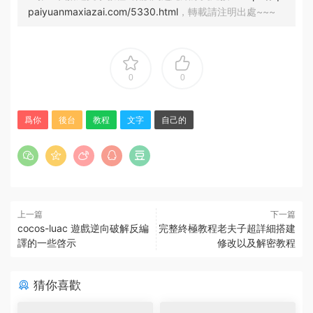
paiyuanmaxiazai.com/5330.html
，轉載請注明出處~~~
0
0
爲你
後台
教程
文字
自己的
上一篇
下一篇
cocos-luac 遊戲逆向破解反編
完整終極教程老夫子超詳細搭建
譯的一些啓示
修改以及解密教程
猜你喜歡