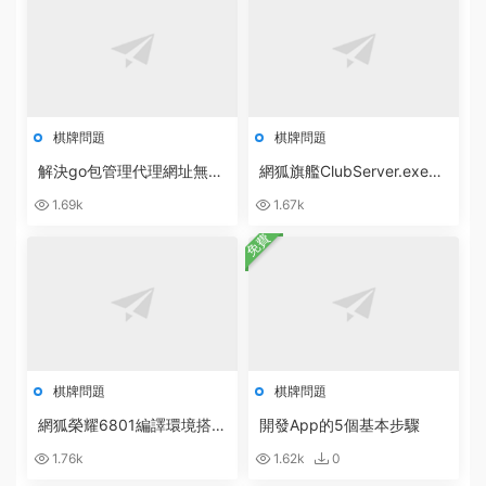
棋牌問題
棋牌問題
解決go包管理代理網址無法
網狐旗艦ClubServer.exe數
訪問：go: cloud.google.co
據庫異常：無效的授權說明
1.69k
1.67k
m/go/storage@v1.10.0: Ge
[ 0x80040e4d ]
t
免費
棋牌問題
棋牌問題
網狐榮耀6801編譯環境搭建
開發App的5個基本步驟
軟件合集打包下載
1.76k
1.62k
0