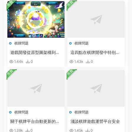
免費
免費
棋牌問題
棋牌問題
遊戲開發從原型圖架構到設
這四點在棋牌開發中特别重
計開發的具體步驟
要
1.44k
0
1.43k
0
免費
免費
棋牌問題
棋牌問題
關于棋牌平台自動更新的說
淺談棋牌遊戲運營平台安全
明
1.39k
0
1.45k
0