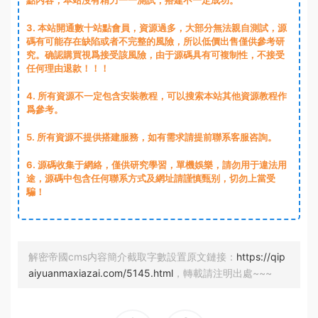
點内容，本站沒有精力一一測試，搭建不一定成功。
3
. 本站開通數十站點會員，資源過多，大部分無法親自測試，源
碼有可能存在缺陷或者不完整的風險，所以低價出售僅供參考研
究。确認購買視爲接受該風險，由于源碼具有可複制性，不接受
任何理由退款！！！
4. 所有資源不一定包含安裝教程，可以搜索本站其他資源教程作
爲參考。
5. 所有資源不提供搭建服務，如有需求請提前聯系客服咨詢。
6. 源碼收集于網絡，僅供研究學習，單機娛樂，請勿用于違法用
途，源碼中包含任何聯系方式及網址請謹慎甄别，切勿上當受
騙！
解密帝國cms内容簡介截取字數設置原文鏈接：
https://qip
aiyuanmaxiazai.com/5145.html
，轉載請注明出處~~~