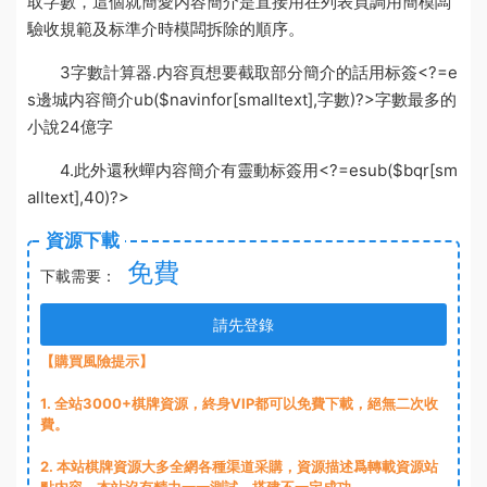
取字數，這個就
簡愛内容簡介
是直接用在列表頁調用簡
模闆
驗收規範及标準
介時
模闆拆除的順序
。
3
字數計算器
.内容頁想要截取部分簡介的話用标簽<?=e
s
邊城内容簡介
ub($navinfor[smalltext],字數)?>
字數最多的
小說24億字
4.此外還
秋蟬内容簡介
有靈動标簽用<?=esub($bqr[sm
alltext],40)?>
資源下載
免費
下載需要：
請先登錄
【購買風險提示】
1
. 全站3000+棋牌資源，終身VIP都可以免費下載，絕無二次收
費。
2
. 本站棋牌資源大多全網各種渠道采購，資源描述爲轉載資源站