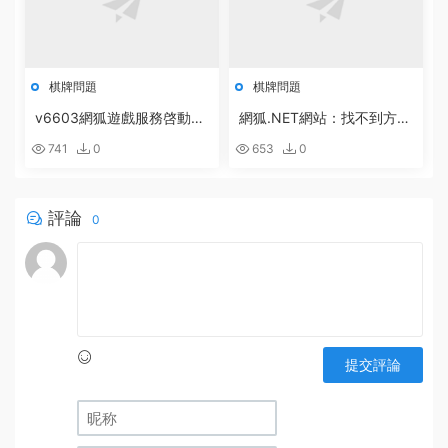
棋牌問題
棋牌問題
v6603網狐遊戲服務啓動配
網狐.NET網站：找不到方
置方法
法:“Boolean System.Runti
741
0
653
0
me.Serialization.DataContr
actAttribute.get_IsReferen
ce()”。的解決辦法
評論
0
提交評論