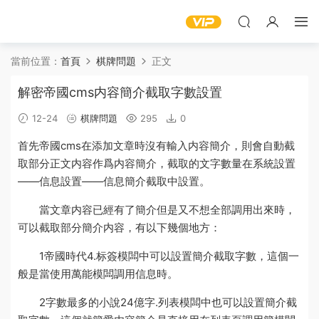
當前位置：
首頁
棋牌問題
正文
解密帝國cms内容簡介截取字數設置
12-24
棋牌問題
295
0
首先
帝國
cms在添加文章時沒有輸入
内容簡介
，則會自動截
取部分正文内容作爲内容
簡介
，截取的文
字數
量在系統設置
——信息設置——信息簡介截取中設置。
當文章内容已經有了簡介但是又不想全部調用出來時，
可以截取部分簡介内容，有以下幾個地方：
1
帝國時代4
.标簽
模闆
中可以設置簡介截取字數，這個一
般是當使用萬能模闆調用信息時。
2
字數最多的小說24億字
.列表模闆中也可以設置簡介截