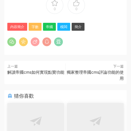
0
0
内容簡介
字數
帝國
模闆
簡介
上一篇
下一篇
解讀帝國cms如何實現點贊功能
獨家整理帝國cms評論功能的使
用
猜你喜歡