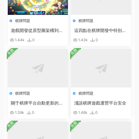
棋牌問題
棋牌問題
遊戲開發從原型圖架構到設
這四點在棋牌開發中特别重
計開發的具體步驟
要
1.44k
0
1.43k
0
免費
免費
棋牌問題
棋牌問題
關于棋牌平台自動更新的說
淺談棋牌遊戲運營平台安全
明
1.39k
0
1.46k
0
免費
免費