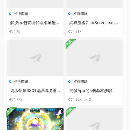
棋牌問題
棋牌問題
解決go包管理代理網址無法
網狐旗艦ClubServer.exe數
訪問：go: cloud.google.co
據庫異常：無效的授權說明
1.7k
1.68k
m/go/storage@v1.10.0: Ge
[ 0x80040e4d ]
t
免費
棋牌問題
棋牌問題
網狐榮耀6801編譯環境搭建
開發App的5個基本步驟
軟件合集打包下載
1.77k
1.62k
0
免費
免費