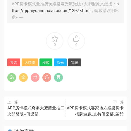
APP房卡模式量推奧玩娛樂電光流光版+大聯盟原文鏈接：
h
ttps://qipaiyuanmaxiazai.com/12977.html
，轉載請注明出
處~~~
0
0
隻需
大聯盟
模式
流光
電光
上一篇
下一篇
APP房卡模式奇趣大菠蘿量推二
APP房卡模式客家地方娛樂房卡
次開發版+俱樂部
棋牌遊戲_支持俱樂部_茶館