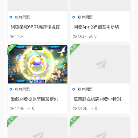
棋牌問題
棋牌問題
網狐榮耀6801編譯環境搭建
開發App的5個基本步驟
軟件合集打包下載
1.76k
1.62k
0
免費
免費
棋牌問題
棋牌問題
遊戲開發從原型圖架構到設
這四點在棋牌開發中特别重
計開發的具體步驟
要
1.44k
0
1.43k
0
免費
免費