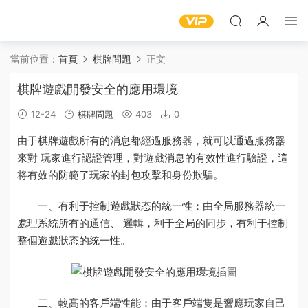
當前位置：
首頁
棋牌問題
正文
棋牌遊戲開發安全的應用環境
12-24
棋牌問題
403
0
由于
棋牌遊戲
所有的消息都經過
服務器
，就可以通過服務器
來對
玩家
進行認證管理，對
遊戲
消息的有效性進行驗證，這
将有效的防範了玩家的封包攻擊和身份欺騙。
一、有利于控制遊戲狀态的統一性：由全局服務器統一
處理系統所有的通信、 邏輯，利于全局的同步，有利于控制
整個遊戲狀态的統一性。
二、較髙的
客戶端
性能：由于客戶端隻是響應玩家自己