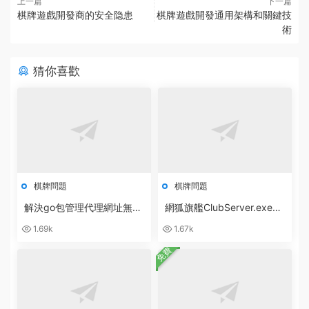
上一篇
下一篇
棋牌遊戲開發商的安全隐患
棋牌遊戲開發通用架構和關鍵技
術
猜你喜歡
棋牌問題
棋牌問題
解決go包管理代理網址無法
網狐旗艦ClubServer.exe數
訪問：go: cloud.google.co
據庫異常：無效的授權說明
1.69k
1.67k
m/go/storage@v1.10.0: Ge
[ 0x80040e4d ]
t
免費