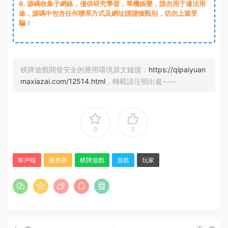
6. 源碼收集于網絡，僅供研究學習，單機娛樂，請勿用于違法用
途，源碼中包含任何聯系方式及網址請謹慎甄别，切勿上當受
騙！
棋牌遊戲開發安全的應用環境原文鏈接：
https://qipaiyuan
maxiazai.com/12514.html
，轉載請注明出處~~~
0
0
客戶端
服務器
棋牌遊戲
遊戲
玩家