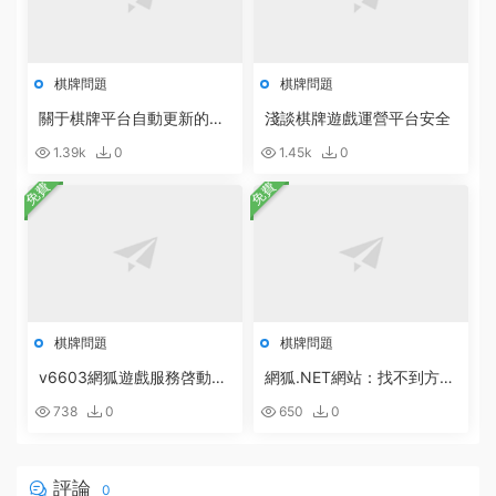
棋牌問題
棋牌問題
關于棋牌平台自動更新的說
淺談棋牌遊戲運營平台安全
明
1.39k
0
1.45k
0
免費
免費
棋牌問題
棋牌問題
v6603網狐遊戲服務啓動配
網狐.NET網站：找不到方
置方法
法:“Boolean System.Runti
738
0
650
0
me.Serialization.DataContr
actAttribute.get_IsReferen
ce()”。的解決辦法
評論
0