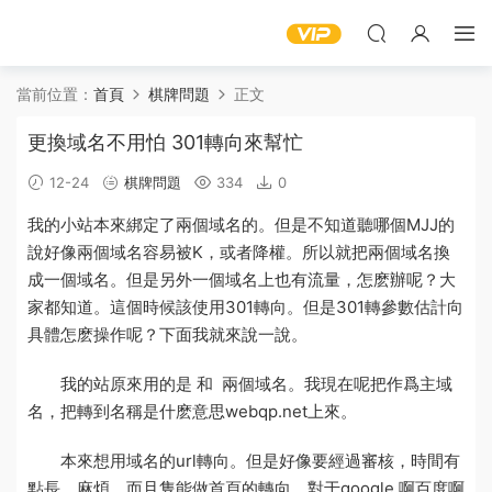
當前位置：
首頁
棋牌問題
正文
更換域名不用怕 301轉向來幫忙
12-24
棋牌問題
334
0
我的小站本來綁定了
兩個
域名
的。但是不知道聽哪個MJJ的
說好像兩個域名容易被K，或者降權。所以就把兩個域名換
成一個域名。但是另外一個域名上也有流量，怎麽辦呢？大
家都知道。這個時候該使用301轉向。但是301轉
參數
估計
向
具體怎麽操作呢？下面我就來說一說。
我的站原來用的是 和 兩個域名。我現在呢把作爲主域
名，把轉到
名稱
是什麽意思
webqp.net上來。
本來想用域名的url轉向。但是好像要經過審核，時間有
點長。麻煩，而且隻能做
首頁
的轉向。對于google 啊百度啊