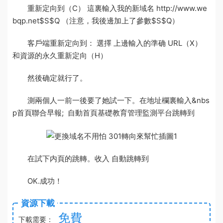
重新定向到（C） 這裏輸入我的新域名 http://www.we
bqp.net$S$Q （注意，我後邊加上了參數$S$Q）
客戶端重新定向到： 選擇 上邊輸入的準确 URL（X）
和資源的永久重新定向（H）
然後确定就行了。
測
兩個人一前一後要了她
試一下。在地址欄裏輸入&nbs
p
首頁聯合早報
; 自動
首頁基礎教育管理監測平台
跳轉到
在試下内頁的跳轉。收入 自動跳轉到
OK.成功！
資源下載
免費
下載需要：