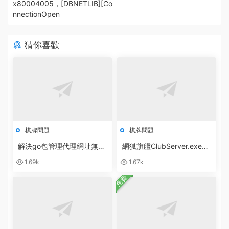
x80004005，[DBNETLIB][Co
nnectionOpen
猜你喜歡
棋牌問題
棋牌問題
解決go包管理代理網址無法
網狐旗艦ClubServer.exe數
訪問：go: cloud.google.co
據庫異常：無效的授權說明
1.69k
1.67k
m/go/storage@v1.10.0: Ge
[ 0x80040e4d ]
t
免費