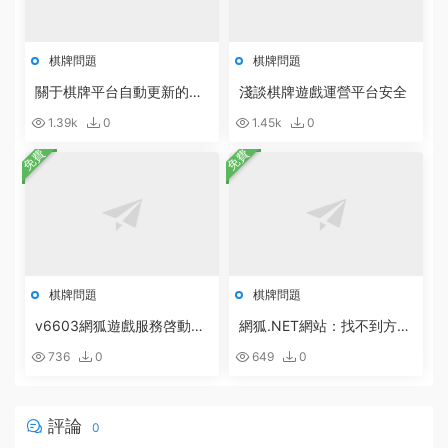
棋牌問題
棋牌問題
關于棋牌平台自動更新的說
淺談棋牌遊戲運營平台安全
明
1.39k
0
1.45k
0
免費
免費
棋牌問題
棋牌問題
v6603網狐遊戲服務啓動配
網狐.NET網站：找不到方
置方法
法:“Boolean System.Runti
736
0
649
0
me.Serialization.DataContr
actAttribute.get_IsReferen
ce()”。的解決辦法
評論
0