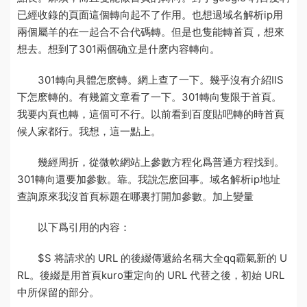
已經收錄的頁面這個轉向起不了作用。也想過
域名解析ip
用
兩個屬羊的在一起合不合
代碼轉。但是也隻能轉首頁，想來
想去。想到了301
兩個确立是什麽内容
轉向。
301轉向具體怎麽轉。網上查了一下。幾乎沒有介紹IIS
下怎麽轉的。有幾篇文章看了一下。301轉向隻限于首頁。
我要内頁也轉，這個可不行。以前看到百度貼吧轉的時
首頁
候人家都行。我想，這一點上。
幾經周折，從微軟網站上
參數方程化爲普通方程
找到。
301轉向還要加參數。靠。我說怎麽回事。
域名解析ip地址
查詢
原來我沒
首頁标題在哪裏打開
加參數。加上變量
以下爲引用的内容：
$S 将請求的 URL 的後綴傳遞給
名稱大全qq霸氣
新的 U
RL。後綴是用
首頁kuro
重定向的 URL 代替之後，初始 URL
中所保留的部分。