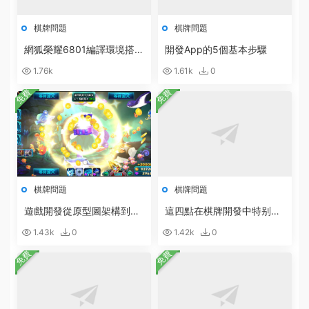
棋牌問題
棋牌問題
網狐榮耀6801編譯環境搭建
開發App的5個基本步驟
軟件合集打包下載
1.76k
1.61k
0
免費
免費
棋牌問題
棋牌問題
遊戲開發從原型圖架構到設
這四點在棋牌開發中特别重
計開發的具體步驟
要
1.43k
0
1.42k
0
免費
免費