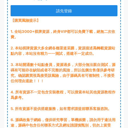
請先登錄
【購買風險提示】
1
. 全站3000+棋牌資源，終身VIP都可以免費下載，絕無二次收
費。
2
. 本站棋牌資源大多全網各種渠道采購，資源描述爲轉載資源站
點内容，本站沒有精力一一測試，搭建不一定成功。
3
. 本站開通數十站點會員，資源過多，大部分無法親自測試，源
碼有可能存在缺陷或者不完整的風險，所以低價出售僅供參考研
究。确認購買視爲接受該風險，由于源碼具有可複制性，不接受
任何理由退款！！！
4. 所有資源不一定包含安裝教程，可以搜索本站其他資源教程作
爲參考。
5. 所有資源不提供搭建服務，如有需求請提前聯系客服咨詢。
6. 源碼收集于網絡，僅供研究學習，單機娛樂，請勿用于違法用
途，源碼中包含任何聯系方式及網址請謹慎甄别，切勿上當受