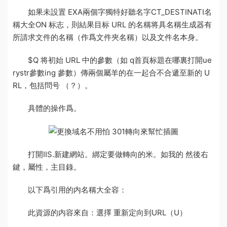
如果未設置 EXA
兩個字獨特好聽名字
CT_DESTINATI
名
稱大全
ON 标志，則結果目标 URL 的名稱将具
名稱生成器
有
所請求文件的名稱（作爲文件夾名稱）以及文件名本身。
$Q 将初始 URL 中的參數（如 q
首頁标題在哪裏打開
ue
rystr
參數
ing 參數）傳
兩個屬羊的在一起合不合
遞至新的 U
RL，包括問号 （？）。
具體的操作爲。
打開IIS.新建網站。綁定要做轉向的米。如我的 然後右
鍵，屬性，主目錄。
以下爲引用的内
名稱大全
容：
此資源的内容來自：選擇 重新定向到URL（U）