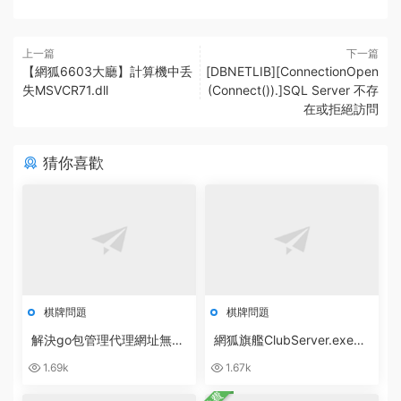
上一篇
下一篇
【網狐6603大廳】計算機中丢
[DBNETLIB][ConnectionOpen
失MSVCR71.dll
(Connect()).]SQL Server 不存
在或拒絕訪問
猜你喜歡
棋牌問題
棋牌問題
解決go包管理代理網址無法
網狐旗艦ClubServer.exe數
訪問：go: cloud.google.co
據庫異常：無效的授權說明
1.69k
1.67k
m/go/storage@v1.10.0: Ge
[ 0x80040e4d ]
t
免費