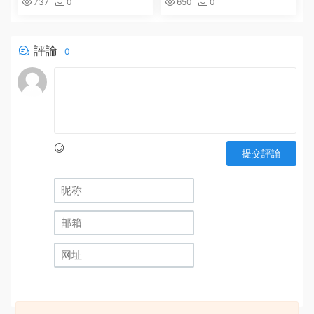
737
0
650
0
me.Serialization.DataContr
actAttribute.get_IsReferen
ce()”。的解決辦法
評論
0
提交評論