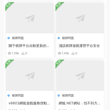
免費
免費
棋牌問題
棋牌問題
關于棋牌平台自動更新的說
淺談棋牌遊戲運營平台安全
明
1.39k
0
1.45k
0
免費
免費
棋牌問題
棋牌問題
v6603網狐遊戲服務啓動配
網狐.NET網站：找不到方
置方法
法:“Boolean System.Runti