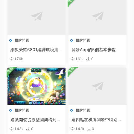
棋牌問題
棋牌問題
網狐榮耀6801編譯環境搭建
開發App的5個基本步驟
軟件合集打包下載
1.76k
1.61k
0
免費
免費
棋牌問題
棋牌問題
遊戲開發從原型圖架構到設
這四點在棋牌開發中特别重
計開發的具體步驟
要
1.43k
0
1.42k
0