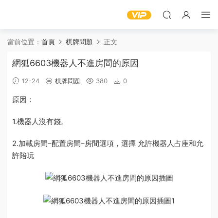
當前位置：
首頁
棋牌問題
正文
網狐6603機器人不進房間的原因
12-24
棋牌問題
380
0
原因
：
1.
機器人
沒有錢
。
2.加載
房間
–配置房間–房間選項，選擇 允許機器人占座和允
許陪玩