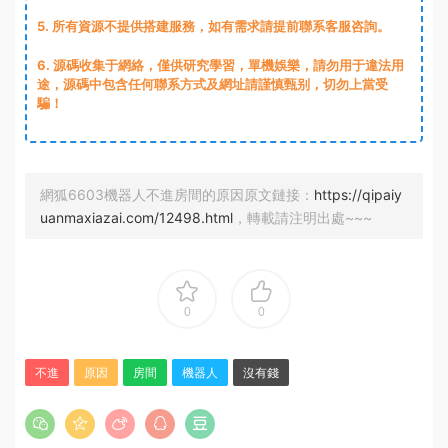
5. 所有資源不提供搭建服務，如有需求請提前聯系客服咨詢。
6. 源碼收集于網絡，僅供研究學習，單機娛樂，請勿用于違法用
途，源碼中包含任何聯系方式及網址請謹慎甄别，切勿上當受
騙！
網狐6603機器人不進房間的原因原文鏈接：
https://qipaiy
uanmaxiazai.com/12498.html
，轉載請注明出處~~~
0
0
不進
原因
房間
機器人
沒有錢