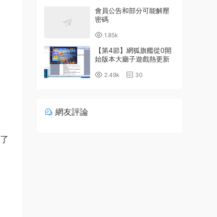
會員公告和部分可能解壓
密碼
1.85k
【第4節】網狐旗艦從0開
始版本大廳子遊戲熱更新
詳細配置教程
2.49k
30
網友評論
了