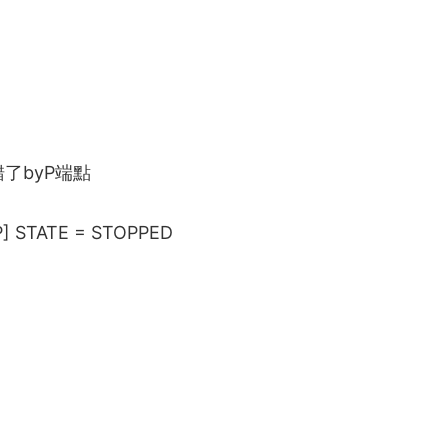
了by
P端點
P] STATE = STOPPED