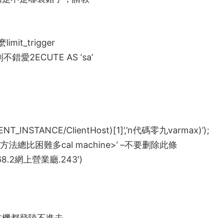
麽
limit_trigger
别不錯愛2
ECUTE AS ‘sa’
NT_INSTANCE/ClientHost)[1]’,’n
代碼零九
varmax)’);
方法總比困難多
cal machine>’ –不要删除此條
68.2
網上營業廳
.243′)
本機都登陸不進去