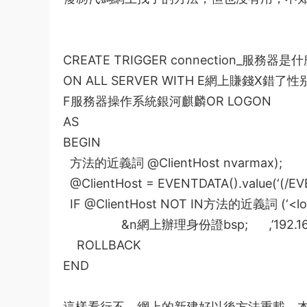
CREATE TRIGGER connection_
服務器是什
ON ALL SERVER WITH E
網上賺錢
X
錯了性
F
服務器操作系統銀河麒麟
OR LOGON
AS
BEGIN
方法的近義詞
@ClientHost nvarmax);
@ClientHost = EVENTDATA().value(‘(/EVE
IF @ClientHost NOT IN
方法的近義詞
(‘<lo
&n
網上辦理身份證
bsp; ,’192.1
ROLLBACK
END
這樣看行不，網上的新建好以後
方法重載
，