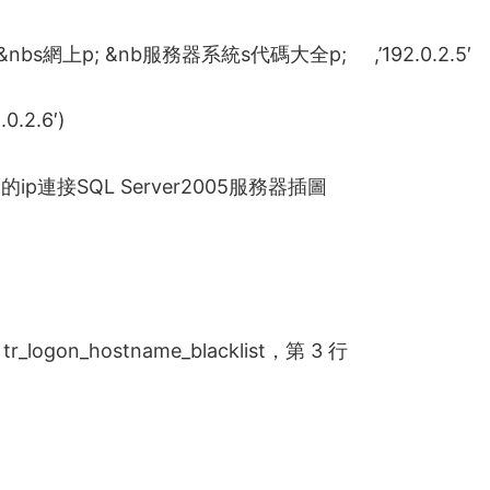
&nbs
網上
p; &nb
服務器系統
s
代碼大全
p; ,’192.0.2.5′
.2.6′)
logon_hostname_blacklist，第 3 行