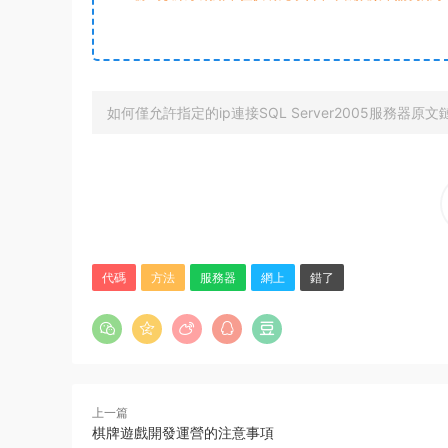
如何僅允許指定的ip連接SQL Server2005服務器原文
代碼
方法
服務器
網上
錯了
上一篇
棋牌遊戲開發運營的注意事項