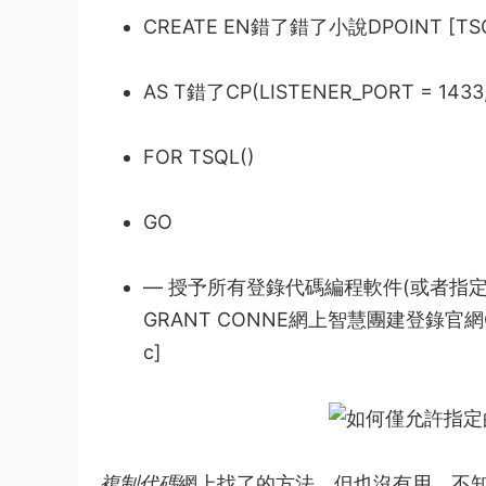
CREATE EN
錯了錯了小說
DPOINT [TS
AS T
錯了
CP(LISTENER_PORT = 1433
FOR TSQL()
GO
— 授予所有登錄
代碼編程軟件
(或者指
GRANT CONNE
網上智慧團建登錄官網
c]
複制代碼
網上找了的方法，但也沒有用，不