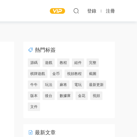
登錄
注冊
熱門标簽
源碼
遊戲
教程
組件
完整
棋牌遊戲
金币
視頻教程
截圖
牛牛
玩法
麻将
電玩
最新更新
版本
後台
數據庫
金花
視頻
文件
最新文章