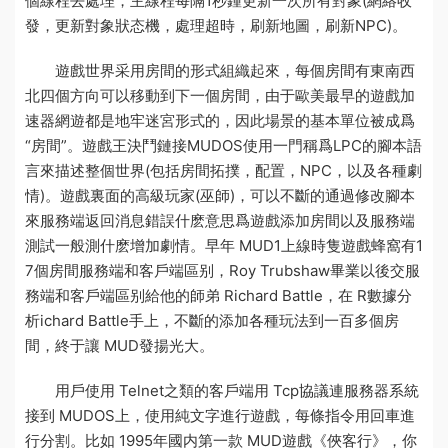
個線程去處理，主線程每隔1秒鍾更新一次所有對象(網絡收
發，更新對象狀态機，處理超時，刷新地圖，刷新NPC)。
遊戲世界采用房間的形式組織起來，每個房間有東南西
北四個方向可以移動到下一個房間，由于歐美最早的
遊戲加
速器
網遊都是地牢迷宮形式的，因此場景的基本單位被成爲
“房間”。
遊戲王決鬥鏈接
MUDOS使用一門稱爲LPC的腳本語
言來描述整個世界(包括房間拓撲，配置，NPC，以及各種劇
情)。遊戲裏面的高級玩家(巫師)，可以不斷的通過修改腳本
來
服務端返回消息錯誤什麽意思
爲遊戲添加房間以及
服務端
測試一般測什麽
增加劇情。早年 MUD1上線時隻
遊戲蜂窩
有1
7個房間
服務端和客戶端區别
，Roy Trubshaw畢業以後交
服
務端和客戶端區别
給他的師弟 Richard Battle，在 R
數據分
析
ichard Battle手上，不斷的添加各種玩法到一百多個房
間，終于讓 MUD發揚光大。
用戶使用 Telnet之類的客戶端用 Tcp協議連
服務器系統
接到 MUDOS上，使用純文字進行遊戲，每條指令用回車進
行分割。比如 1995年國内第一款 MUD遊戲《俠客行》，你