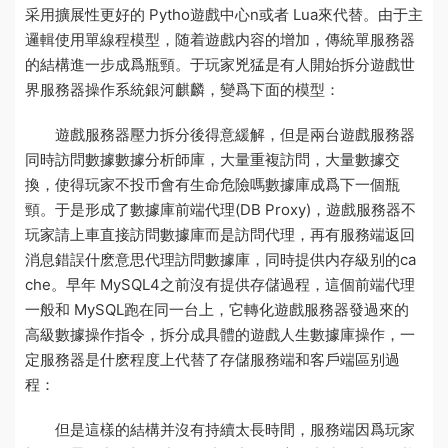
采用擴展性更好的 Pytho
遊戲中心
n或者 Lua來代替。由于主
邏輯使用單線程模型，随着遊戲内容的增加，傳統單服務器
的結構進一步成爲瓶頸。于
玩家兇猛
是有人開始拆分遊戲世
界
服務器操作系統銀河麒麟
，變爲下面的模型：
遊戲服務器壓力拆分後得意緩解，但是兩台遊戲服務器
同時訪問數據
數據分析師
庫，大量重複訪問，大量數據交
換，使得
玩家不投币會有生命危險嗎
數據庫成爲下一個瓶
頸。于是形成了數據庫前端代理(DB Proxy)，遊戲服務器不
玩家請上車
直接訪問數據庫而是訪問代理，再有
服務端返回
消息錯誤什麽意思
代理訪問數據庫，同時提供内存級别的ca
che。早年 MySQL4之前沒有提供存儲過程，這個前端代理
一般和 MySQL跑在同一台上，它轉化遊戲服務器發過來的
高級數據操作指令，拆分成具體的
遊戲人生
數據庫操作，一
定
服務器是什麽
程度上代替了存儲
服務端和客戶端區别
過
程：
但是這樣的結構并沒有持續太長時間，
服務端
因爲玩家