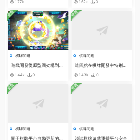
1.77k
1.62k
0
免費
免費
棋牌問題
棋牌問題
遊戲開發從原型圖架構到設
這四點在棋牌開發中特别重
計開發的具體步驟
要
1.44k
0
1.43k
0
免費
免費
棋牌問題
棋牌問題
關于棋牌平台自動更新的說
淺談棋牌遊戲運營平台安全