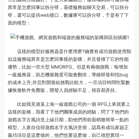
異常是怎麽回事
以拆分呀，基礎服務如聊天交易，可以拆分
呀，還可以提供web接口，數據庫可以拆分呀，于是有了下
面的模型：
這樣的模型好
服務器是什麽
用麽?确實有成功遊戲使用類
似這
服務端異常是怎麽回事
樣的架構，并且發揮了它的性能
優勢，比如一些大型 MMORPG。但是有兩個挑戰：每增加
一級服務器，狀态機複雜度可能會翻倍，導緻研發和找bug
的成本上升;并且對開發組挑戰比較大，一旦項目時間吃緊
數
據恢複軟件免費版
，開發人員經驗不足，很容易弄挂。
比如我見過某上海一線遊戲公司的一個 RPG上來就要上
這樣的架構，我看了下他們團隊成員的經驗，問了下他們的
遊戲名字古風詩意
上線日期，勸他們用前面稍微簡單一點的
模型。人家自信得
遊戲名字古風詩意
很，認爲有成
玩家超正
義
功項目是這麽做的，他們也要這麽做，自己很想實現一