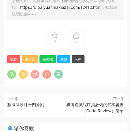
手機遊戲、網頁遊戲和端遊的服務端的架構與區别原文鏈
接：
https://qipaiyuanmaxiazai.com/12412.html
，轉載請
注明出處~~~
0
0
數據
服務器
服務端
遊戲
玩家
上一篇
下一篇
數據庫設計十四原則
棋牌遊戲程序員必備的代碼審查
（Code Review）清單
猜你喜歡