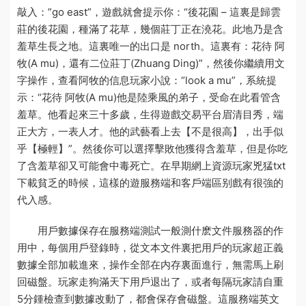
敲入：”go east”，遊戲就會提示你：“後花園 – 這裏是歸雲
莊的後花園，種滿了花草，幾個莊丁正在澆花。此地乃是含
羞草生長之地。這裏唯一的出口是 north。這裏有：花待 阿
牧(A mu)，還有二位莊丁(Zhuang Ding)”，然後你繼續用文
字操作，查看阿牧的信息
玩家小說
：“look a mu”，系統提
示：“花待 阿牧(A mu)他是陸乘風的弟子，受命在此看管含
羞草。他看起來三十多歲，生得
遊戲交易平台
眉清目秀，端
正大方，一表人才。他的武藝看上去【不是很高】，出手似
乎【極輕】”。然後你可以選擇擊敗他獲得含羞草，但是你吃
了含羞草卻又可能會中毒死亡。在早期網上資源
玩家兇猛txt
下載
貧乏的時候，這樣的遊
服務端和客戶端區别
戲有很強的
代入感。
用戶數據保存在
服務端測試一般測什麽
文件
服務器的作
用
中，每個用戶登錄時，從文本文件裏把用戶的
玩家超正義
數據全部加載進來，操作全部在内存裏面進行，無需馬上刷
回磁盤。
玩家走狗滿天下
用戶退出了，或者每隔
玩家請自重
5分鍾檢查到數據改動了，都會保存會磁盤。這
服務端英文