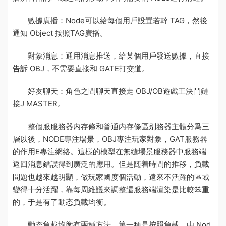
數據廣播：Node可以給每個用戶設置若幹 TAG，然後
通知 Object 按照TAG廣播。
對象消息：通用消息推送，給某個用戶發送數據，直接
告訴 OBJ，不需要直接和 GATE打交道。
好友聊天：角色之間聊天直接走 OBJ/OB
遊戲王決鬥鏈
接
J MASTER。
整個服
服務器内存條和普通内存條區别
務器主體分爲三
層以後，NODE專注場景，OBJ專注玩家對象，GAT
服務器
的作用
E專注網絡。這樣的模型在無縫場景服務器中
服務端
返回消息錯誤
得到廣泛的應用。但是随着時間的推移，負載
問題也越來越明顯，做
玩家國度
個活動，遠來不活躍的區域
變得十分活躍，靠每周維護來調整還
服務端渲染
是比較笨重
的，于是有了動态負載均衡。
動态負載均衡有兩種方法，第一種是按照負載，由 Nod