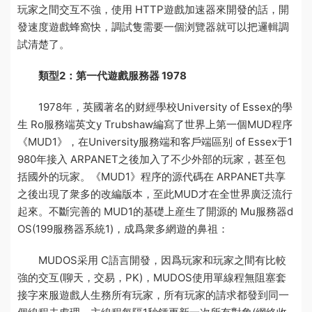
玩家之間交互不強，使用 HTTP
遊戲加速器
來開發的話，開
發速度
遊戲蜂窩
快，調試隻需要一個浏覽器就可以把邏輯調
試清楚了。
類型2：第一代遊戲服務器 1978
1978年，英國著名的财經學校University of Essex的學
生 Ro
服務端英文
y Trubshaw編寫了世界上第一個MUD程序
《MUD1》，在University
服務端和客戶端區别
of Essex于1
980年接入 ARPANET之後加入了不少外部的玩家，甚至包
括國外的玩家。《MUD1》程序的源代碼在 ARPANET共享
之後出現了衆多的改編版本，至此MUD才在全世界廣泛流行
起來。不斷完善的 MUD1的基礎上産生了開源的 Mu
服務器
d
OS(199
服務器系統
1)，成爲衆多網遊的鼻祖：
MUDOS采用 C語言開發，因爲玩家和玩家之間有比較
強的交互(聊天，交易，PK)，MUDOS使用單線程無阻塞套
接字來服
遊戲人生
務所有玩家，所有玩家的請求都發到同一