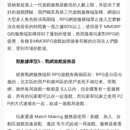
容納着超過上一代遊戲服務器數倍的人數上限，并提供了更
好的遊戲體驗，我們稱其爲第三代遊戲服務端架構。網遊以
大型多人角色扮演爲開端，RPG網遊
服務端禁止接入怎麽解
決
在相當長的時間裏一度占據90%以上，使得基于 MMORP
G的服務端架構得到了蓬勃的發展，然而随着玩家對RPG的
疲憊，各種非MMORPG遊戲如雨後春筍般的出現在人們眼
前，受到市場的歡迎。
類
數據庫
型5：戰網遊戲服務器
經典戰網服務端和 RPG遊戲有兩個區别：RPG是分區分
服的，北京區的用戶和廣州區的用戶老死不相往來。而戰
網，雖然每局遊戲一般都是 8人以内，但全國隻有一套服務
器，所有的玩家都可以在一起遊戲，而玩家和玩家之使用 P2
P的方式連接在一起，組成一
遊戲
局遊戲：
玩家通過 Match Making 服務器使用：創建、加入、自
動匹
遊戲加速器
配、邀請 等方式組成一局遊戲。服務器會選