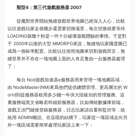
類型4：第三代遊戲服務器 2007
從魔獸世界開始無縫
遊戲
世界地圖已經深入人心，比較
以往遊戲玩家走個幾步還需要切換場景，每次切換就要等待
LOADING個幾十秒是一件十分破壞遊戲體驗的事情。于是對
于 2005年以後的大型 MMORPG來說，無縫地
玩家國度
圖已
成爲一個标準配置。比較以往按照地圖來切割遊戲而言，無
縫世界并不存在一塊地圖上面的人有且隻由一台服務器處理
了：
每台 Nod
遊戲加速器
e服務器用來管理一塊地圖區域，
由 NodeMaster(NM)來爲他們提供總體管理。更高層次的 W
orld則提
服務器租用多少錢一年
供大陸級别的管理服務。這
裏
服務端英文
省略若幹細節服務器，比如傳統數據庫前端，
遊戲王決鬥鏈接
登錄服務器，日志
玩家請自重
和監控等，統
統用 ADMIN概括。在這樣的結構下，玩家從一塊區域走向另
外一塊區域需要簡單處理
玩家請上車
一下：