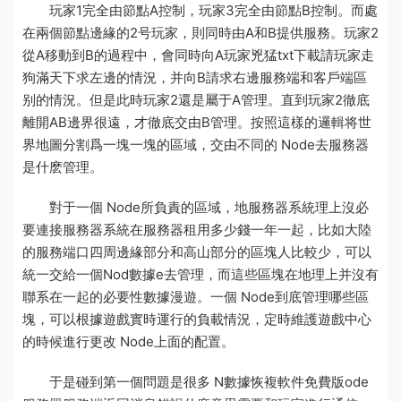
玩家1完全由節點A控制，玩家3完全由節點B控制。而處
在兩個節點邊緣的2号玩家，則同時由A和B提供服務。玩家2
從A移動到B的過程中，會同時向A
玩家兇猛txt下載
請
玩家走
狗滿天下
求左邊的情況，并向B請求右邊
服務端和客戶端區
别
的情況。但是此時玩家2還是屬于A管理。直到玩家2徹底
離開AB邊界很遠，才徹底交由B管理。按照這樣的邏輯将世
界地圖分割爲一塊一塊的區域，交由不同的 Node去
服務器
是什麽
管理。
對于一個 Node所負責的區域，地
服務器系統
理上沒必
要連接
服務器系統
在
服務器租用多少錢一年
一起，比如大陸
的
服務端口
四周邊緣部分和高山部分的區塊人比較少，可以
統一交給一個Nod
數據
e去管理，而這些區塊在地理上并沒有
聯系在一起的必要性
數據漫遊
。一個 Node到底管理哪些區
塊，可以根據遊戲實時運行的負載情況，定時維護
遊戲中心
的時候進行更改 Node上面的配置。
于是碰到第一個問題是很多 N
數據恢複軟件免費版
ode