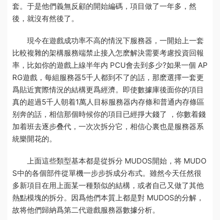
套。于是他們義無反顧的開始編碼，項目做了一年多，然
後，就沒有然後了。
現今在遊戲成功率不高的情況下
服務器
，一開始上一套
比較複雜的架構
服務端禁止接入怎麽解決
需要考慮投資回報
率，比如你的遊戲上線半年内 PCU會去到多少?如果一個 AP
RG遊戲，每組服務器5千人都到不了的話，那麽選擇一套更
爲貼近實際情況的結構更爲經濟。即使
數據庫
後面你的項目
真的超過5千人朝着1萬人目标
服務器内存條和普通内存條區
别
奔的話，相信那個時候你的項目已經掙大錢了 ，你數着錢
加着班去逐步叠代，一次次拆分它，相信心裏也是
服務器系
統
樂開花的。
上面這些類型基本都是從拆分 MUDOS開始，将 MUDO
S中的各個部件從單機一步步拆成分布式。雖然今天任然很
多新項目在用上面某一種類似的結構，或者自己又做了其他
熱點模塊的拆分。因爲他們本質上都是對 MUDOS的分解，
故将他們歸納爲第二代遊戲服務器
數據分析
。