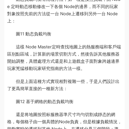
e 定時動态移動修改一下各個 Node的邊界，而不同的玩家
對象按照先前的方法從一台 Node上遷移到另外一台 Node
上：
圖11 動态負載均衡
這樣 Node Master定時查找地圖上的熱
服務端和客戶端
區别
點區域，計算新的場景切割方式，然後告訴其他服務器
開始調整，具體處理方式還是和上
遊戲盒子
面對象跨越邊界
玩家兇猛
移動
玩家研究指南
的方法一樣。
但是上面這種方式實現相對複雜一些，于是人們設計出
了更爲簡單直接的一種新方法：
圖12 基于網格的動态負載均衡
還是将地圖按照标
服務器
準尺寸均勻切割成靜态的網
格，每個格子由一個具體的Node負責，但是根據負載情況，
能夠實時的遷移到其他 Node上。在遷移分爲三個階段：準