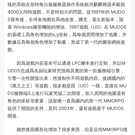
樣的系統在當時每台服
服務器操作系統銀河麒麟
務器承載個
4000人同時遊戲，不是特别大的問題。從1991年的 MUDO
S發布後，全球各地都在爲他改進，擴充，退出新版本，随
着 Windows圖形機能的增強。1997遊戲《UO》在 MUDOS
的基礎上爲角色增加的x,y坐标，爲每個房間增加了地圖，并
數據
且爲每個角色增加了動畫，形成了第一代的圖形網絡遊
戲。
因爲遊戲内容基本可以通過 LPC腳本進行定制，所以M
UDOS也成爲名副
玩家研究指南
其實的第一款服務端引擎，
引擎一次性開發出來，然後制作不同遊戲内容。後續國内的
《萬王之王》等遊戲，很多都是跟《UO》一樣，直接在 MU
DO
服務端
S上進行
玩家兇猛
二次開發，加入房間的地圖還有
角色的坐标等要素，該架構一直爲國内的第一代 MMORPG
提供了穩固的支持，直到 2003年，還有遊戲基于 MUDOS
開發。
雖然後面圖形化增加了很多東西，但是這些MMORPG後