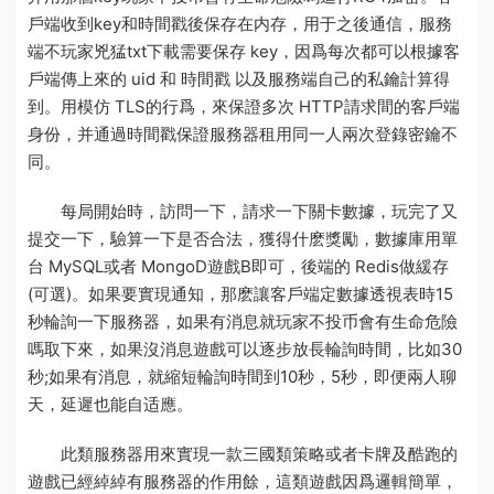
戶端收到key和時間戳後保存在内存，用于之後通信，服務
端不
玩家兇猛txt下載
需要保存 key，因爲每次都可以根據客
戶端傳上來的 uid 和 時間戳 以及服務端自己的私鑰計算得
到。用模仿 TLS的行爲，來保證多次 HTTP請求間的客戶端
身份，并通過時間戳保證
服務器租用
同一人兩次登錄密鑰不
同。
每局開始時，訪問一下，請求一下關卡數據，玩完了又
提交一下，驗算一下是否合法，獲得什麽獎勵，數據庫用單
台 MySQL或者 MongoD
遊戲
B即可，後端的 Redis做緩存
(可選)。如果要實現通知，那麽讓客戶端定
數據透視表
時15
秒輪詢一下服務器，如果有消息就
玩家不投币會有生命危險
嗎
取下來，如果沒消息
遊戲
可以逐步放長輪詢時間，比如30
秒;如果有消息，就縮短輪詢時間到10秒，5秒，即便兩人聊
天，延遲也能自适應。
此類服務器用來實現一款三國類策略或者卡牌及酷跑的
遊戲已經綽綽有
服務器的作用
餘，這類遊戲因爲邏輯簡單，