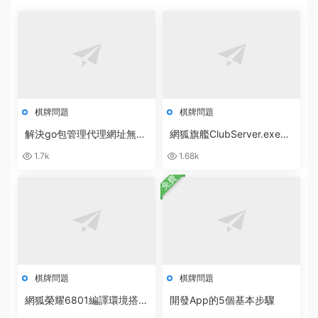
棋牌問題
棋牌問題
解決go包管理代理網址無法
網狐旗艦ClubServer.exe數
訪問：go: cloud.google.co
據庫異常：無效的授權說明
1.7k
1.68k
m/go/storage@v1.10.0: Ge
[ 0x80040e4d ]
t
免費
棋牌問題
棋牌問題
網狐榮耀6801編譯環境搭建
開發App的5個基本步驟
軟件合集打包下載