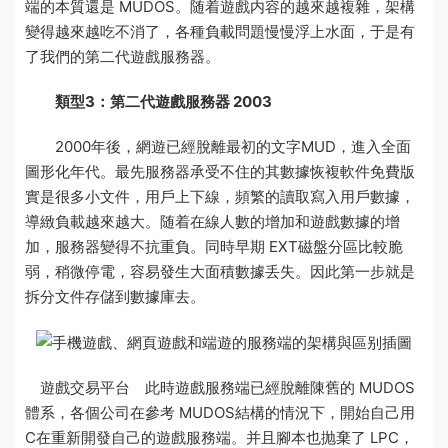
端的本質還是 MUDOS。随着遊戲内容的越來越複雜，架構
變得越來越吃不消了，各種負載問題慢慢浮上水面，于是有
了我們的第二代遊戲服務器。
類型3：第二代遊戲服務器 2003
2000年後，網遊已經脫離最初的文字MUD，進入全面
圖形化年代。最先
服務器
承受不住的其
數據恢複軟件免費版
實是很多小文件，用戶上下線，頻繁的讀取寫入用戶數據，
導緻負載越來越大。随着在線人數的增加和遊戲數據的增
加，服務器變得不抗重負。同時早期 EXT磁盤分區比較脆
弱，稍微停電，容易發生大面積數據丢失。因此第一步就是
拆分文件存儲到數據庫去。
遊戲交易平台
此時遊戲服務端已經脫離陳舊的 MUDOS
體系，各個公司在參考 MUDOS結構的情況下，開始自己用
C在重新開發自己的遊戲服務端。并且腳本也抛棄了 LPC，