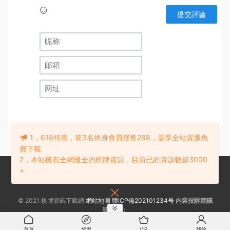
提交評論
1，618特惠，前3名終身會員僅售288，盡享全站資源免
費下載
2，本站擁有全網最全的棋牌資源，目前已經資源數超3000
+
© 2021 棋牌源碼下載網
網站地圖
贛ICP備202101234号
内容投訴建議
請聯系：
首頁
發現
VIP
我的