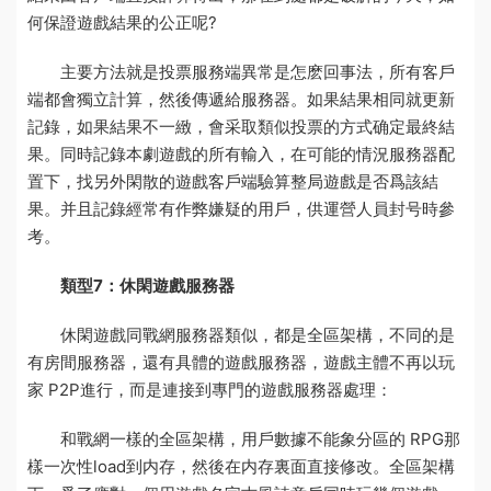
何保證遊戲結果的公正呢?
主要方法就是投票
服務端異常是怎麽回事
法，所有客戶
端都會獨立計算，然後傳遞給服務器。如果結果相同就更新
記錄，如果結果不一緻，會采取類似投票的方式确定最終結
果。同時記錄本劇遊戲的所有輸入，在可能的情況
服務器配
置
下，找另外閑散的遊戲客戶端驗算整局遊戲是否爲該結
果。并且記錄經常有作弊嫌疑的用戶，供運營人員封号時參
考。
類型7：休閑遊戲服務器
休閑遊戲同戰網服務器類似，都是全區架構，不同的是
有房間服務器，還有具體的遊戲服務器，遊戲主體不再以玩
家 P2P進行，而是連接到專門的遊戲服務器處理：
和戰網一樣的全區架構，用戶數據不能象分區的 RPG那
樣一次性load到内存，然後在内存裏面直接修改。全區架構