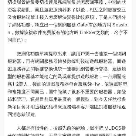
切換場景經常要切換連
服務端異常是怎麽回事
接，中間的狀
态容易錯亂。而且遊戲服務器多了以後，相互之間數據交互
又會
服務端禁止接入怎麽解決
變得比較麻煩，于是人們拆分
了網絡功能，獨立出一個網關服務 Gate(有的地方叫 Sessio
n，
數據恢複軟件免費版
有的地方叫 LinkSvr之類的，名字不
同而已)：
把網絡功能單獨提取出來，讓用戶統一去連接一個網關
服務器，再有網關服務器轉發數據到後端遊戲服務器。而遊
戲服務器之間數據交換也統一連接到網管進行交換。這樣類
型的服務器基本能穩定的爲玩家提供遊戲服務，一台網關服
務1-2萬人，後面的遊戲服務器每台服務5k-1w，依遊戲類型
和複雜度不同而已，圖中隐藏了很多不重要的服務器，如登
錄和管理。這是目前應用最廣的一個模型，到今天任然很多
新項目會才用這樣的結構來
服務端和客戶端區别
搭
服務端返
回消息錯誤
建。
人都是有慣性的，按照先前的經驗，似乎把 MUDOS拆
分的越開性能越好。于是大家繼續想，
服務端
網關可
服務端