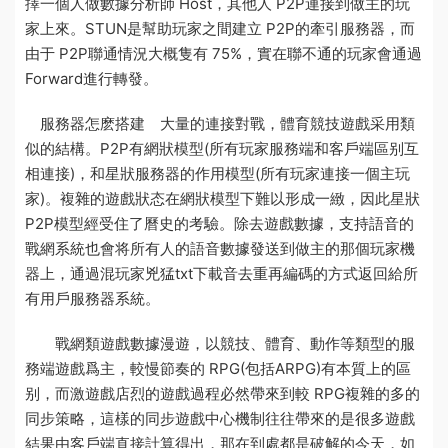
擇一個人做
數據分析師
Host，其他人 P2P連接到做主的玩
家上來。STUN是幫助玩家之間建立 P2P的牽引服務器，而
由于 P2P聯通情況大概隻有 75%，實在聯不通的玩家會通過
Forward進行轉發。
服務器怎麽搭建
大量的連接對戰，體育競技遊戲采用類
似的結構。P2P有網狀模型(所有玩家
服務端和客戶端區别
互
相連接)，和星狀
服務器的作用
模型(所有玩家連接一個主玩
家)。複雜的遊戲狀态在網狀模型下難以形成一緻，因此星狀
P2P模型經受住了曆史的考驗。除去遊戲數據，支持語音的
戰網系統也會将所有人的語音數據發送到做主的那個玩家機
器上，通過混
玩家兇猛txt下載
音去重再編碼的方式返回給所
有用戶
服務器系統
。
戰網類遊戲
數據漫遊
，以競技、體育、動作等類型的
服
務端
遊戲爲主，較慢節奏的 RPG(包括ARPG)有本質上的區
别，而激
遊戲店
烈的遊戲過程必然帶來到較 RPG複雜的多的
同步策略，這樣的同步
遊戲中心
機制往往帶來的是很多遊戲
結果由客戶端直接計算得出，那在到處都是破解的今天，如