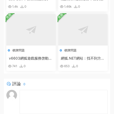
明
1.4k
0
1.46k
0
免費
免費
棋牌問題
棋牌問題
v6603網狐遊戲服務啓動配
網狐.NET網站：找不到方
置方法
法:“Boolean System.Runti
741
0
653
0
me.Serialization.DataContr
actAttribute.get_IsReferen
ce()”。的解決辦法
評論
0