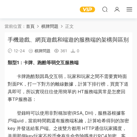
當前位置：
首頁
棋牌問題
正文
手機遊戲、網頁遊戲和端遊的服務端的架構與區别
12-24
棋牌問題
361
0
類型1：卡牌、跑酷等弱交互
服務端
卡牌跑酷類因爲交互弱，
玩家
和玩家之間不需要實時面
對面PK，打一下對方的離線
數據
，計算下排行榜，買賣下道
具即可，所以實現往往使用簡單的 HT
服務端異常是怎麽回
事
TP
服務器
：
登錄時可以使用非對稱加密(RSA, DH)，服務器根據客
戶端uid，當前時間戳還有服務端私鑰，計算哈希得到的加密
key 并發送給客戶端。之後雙方都用 HTTP通信
玩家國度
，
并用那個key
玩家不投币會有生命危險嗎
進行RC4加密。客