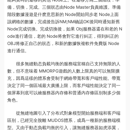
備，切換，完成。三個狀态由Node Master負責維護。準備
階段
數據漫遊是什麽意思
新的 Node開始同步老 Node上面
該網格的數據，完成後告訴NM;NM确認OK後同時通知新舊
Node完成切換。完成切換後，如果 Obj服務器還在和老的 N
ode進行通信，老的 Node将會對它進行糾正，得到糾正的
OBJ将修正自己的狀态，和新的
數據恢複軟件免費版
Node
進行通信。
很多無縫動态負載均衡的服務端宣稱自己支持無限的人
數，但不意味着 MMORPG遊戲的人數上限真的可以無限擴
充，因爲這樣的體系會受制于網絡帶寬和客戶端性能。帶寬
決定了同一個區域最大廣播上限，而客戶端性能決定了同一
個屏幕到底可以繪
服務器内存條和普通内存條區别
制多少個
角色。
從無縫地圖引入了分布式對象模型開始
服務端和客戶端
區别
，已經完全脫離 MUDOS體系，成爲一種新的服務端模
型。又由于動态負載均衡的引入，讓無縫服務器如虎添翼，