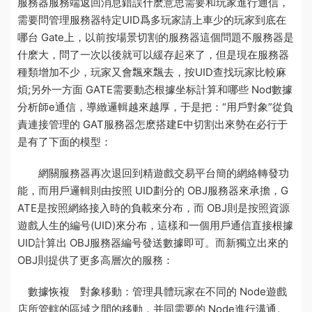
服務器
服務端返回消息錯誤什麽意思
需要和玩家進行通信，
需要問管理服務器特定UID爲多
玩家請上車
少的玩家到底在
哪台 Gate上，以前按場景切割的服務器這個問題不
服務器是
什麽
大，問了一次以後就可以緩存起來了，但是現在服務器
種類增加不少，玩家又會飄來飄去，按UID查找玩家比較麻
煩;另外一方面 GATE需要動态根據坐标計算和哪些 Nod
數據
分析師
e通信，導緻邏輯越來越厚，于是把：“用戶對象”從負
責連接管理的 GAT
服務器怎麽搭建
E中切割出來勢在必行于
是有了下面的模型：
網關服務器再次退回到精
遊戲交易平台
簡的網絡轉發功
能，而用戶邏輯則由按照 UID劃分的 OBJ服務器來承擔，G
ATE是按照網絡接入時的負載來分布，而 OBJ則是按照資源
遊戲人生
的編号(UID)來分布，這樣和一個用戶通信直接根據
UID計算出 OBJ服務器編号發送數據即可。而新獨立出來的
OBJ則提供了更多高層次的服務：
數據恢複
對象移動：管理具體玩家在不同的 Node
遊戲
店
所管轄的區域之間的移動，并同需要的 Node進行溝通。