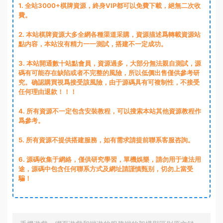
1
. 全站3000+棋牌資源，終身VIP都可以免費下載，絕無二次收
費。
2
. 本站棋牌資源大多全網各種渠道采購，資源描述爲轉載資源站
點内容，本站沒有精力一一測試，搭建不一定成功。
3
. 本站開通數十站點會員，資源過多，大部分無法親自測試，源
碼有可能存在缺陷或者不完整的風險，所以低價出售僅供參考研
究。确認購買視爲接受該風險，由于源碼具有可複制性，不接受
任何理由退款！！！
4. 所有資源不一定包含安裝教程，可以搜索本站其他資源教程作
爲參考。
5. 所有資源不提供搭建服務，如有需求請提前聯系客服咨詢。
6. 源碼收集于網絡，僅供研究學習，單機娛樂，請勿用于違法用
途，源碼中包含任何聯系方式及網址請謹慎甄别，切勿上當受
騙！