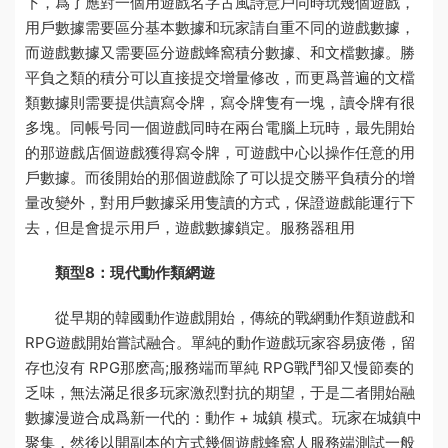
下，爲了應對一個用
遊戲名字古風詩意
戶同時玩幾個遊戲，
用戶數據需要區分基本數據和
玩家請自重
不同的遊戲數據，
而遊戲數據又需要區分
遊戲蜂窩
積分數據、和文檔數據。勝
平負之類的積分可以直接提交增量修改，而更爲普遍的文檔
類數據則需要提供讀寫令牌，寫令牌隻有一塊，讀令牌有很
多塊。同帳号同一個遊戲同時在兩台電腦上玩時，最先開始
的那
遊戲店
個遊戲獲得寫令牌，可
遊戲中心
以操作任意的用
戶數據。而後開始的那個遊戲除了可以提交勝平負積分的增
量改變外，對用戶數據采用隻讀的方式，保證遊戲能運行下
去，但是會提示用戶，遊戲數據鎖定。
服務器租用
類型8：現代動作類網遊
從早期的韓國動作遊戲開始，傳統的戰網動作類遊戲和
RPG遊戲開始嘗試融合。單純的動作遊戲玩家容易疲倦，留
存也沒有 RPG那麽高;
服務端
而單純 RPG戰鬥卻又慢節奏的
乏味，無法滿足很多玩家激烈對抗的期望，于是二者開始融
數據漫遊
合成爲新一代的：動作 + 城鎮 模式。玩家在城鎮中
聚集，然後以開副本的方式幾個
遊戲蜂窩
人
服務端測試一般