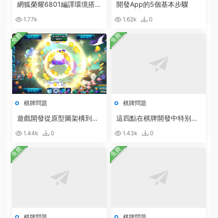
網狐榮耀6801編譯環境搭建
開發App的5個基本步驟
軟件合集打包下載
1.77k
1.62k
0
免費
免費
棋牌問題
棋牌問題
遊戲開發從原型圖架構到設
這四點在棋牌開發中特别重
計開發的具體步驟
要
1.44k
0
1.43k
0
免費
免費
棋牌問題
棋牌問題