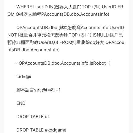
WHERE UserID IN(
機器人大亂鬥
TOP (@i) UserID FR
OM Q
機器人編程
PAccountsDB.dbo.AccountsInfo)
QPAccountsDB.dbo.
腳本怎麽寫
AccountsInfo.UserID
NOT I
批量合并單元格怎麽弄
N(TOP (@i-1) ISNULL(
帳戶已
暫停非櫃面郵政
UserID,0) FROM
批量删除qq好友
QPAccou
ntsDB.dbo.AccountsInfo)
–QPAccountsDB.dbo.AccountsInfo.IsRobot=1
t.id=@i
腳本語言
set @i=@i+1
END
DROP TABLE #t
DROP TABLE #kxdgame