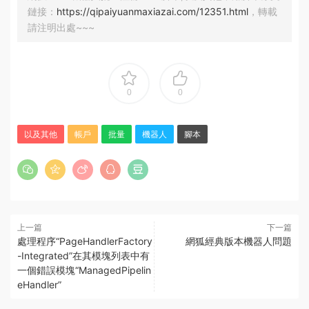
鏈接：
https://qipaiyuanmaxiazai.com/12351.html
，轉載
請注明出處~~~
0
0
以及其他
帳戶
批量
機器人
腳本
上一篇
下一篇
處理程序“PageHandlerFactory
網狐經典版本機器人問題
-Integrated”在其模塊列表中有
一個錯誤模塊“ManagedPipelin
eHandler”