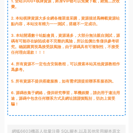
1
. 全站3000+棋牌資源，終身VIP都可以免費下載，絕無二次收
費。
2
. 本站棋牌資源大多全網各種渠道采購，資源描述爲轉載資源站
點内容，本站沒有精力一一測試，搭建不一定成功。
3
. 本站開通數十站點會員，資源過多，大部分無法親自測試，源
碼有可能存在缺陷或者不完整的風險，所以低價出售僅供參考研
究。确認購買視爲接受該風險，由于源碼具有可複制性，不接受
任何理由退款！！！
4. 所有資源不一定包含安裝教程，可以搜索本站其他資源教程作
爲參考。
5. 所有資源不提供搭建服務，如有需求請提前聯系客服咨詢。
6. 源碼收集于網絡，僅供研究學習，單機娛樂，請勿用于違法用
途，源碼中包含任何聯系方式及網址請謹慎甄别，切勿上當受
騙！
網狐6603機器人批量注冊 SQL腳本,以及其他常用腳本原文