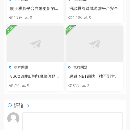
關于棋牌平台自動更新的說
淺談棋牌遊戲運營平台安全
明
1.39k
0
1.46k
0
免費
免費
棋牌問題
棋牌問題
v6603網狐遊戲服務啓動配
網狐.NET網站：找不到方
置方法
法:“Boolean System.Runti
741
0
653
0
me.Serialization.DataContr
actAttribute.get_IsReferen
ce()”。的解決辦法
評論
0