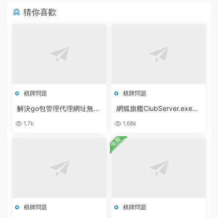
猜你喜歡
棋牌問題
棋牌問題
解決go包管理代理網址無法
網狐旗艦ClubServer.exe數
訪問：go: cloud.google.co
據庫異常：無效的授權說明
1.7k
1.68k
m/go/storage@v1.10.0: Ge
[ 0x80040e4d ]
t
免費
棋牌問題
棋牌問題