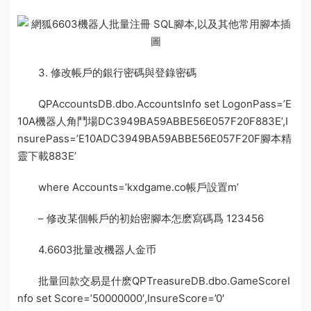
3. 修改帳戶的銀行密碼與登錄密碼
QPAccountsDB.dbo.AccountsInfo set LogonPass=’E
10A
機器人角鬥場
DC3949BA59ABBE56E057F20F883E’,I
nsurePass=’E10ADC3949BA59ABBE56E057F20F
腳本精
靈下載
883E’
where Accounts=’kxdgame.co
帳戶設置
m’
– 修改某個帳戶的初始密
腳本怎麽寫
碼爲 123456
4.6603批量改機器人金币
批量回款交易是什麽
QPTreasureDB.dbo.GameScoreI
nfo set Score=’50000000′,InsureScore=’0′