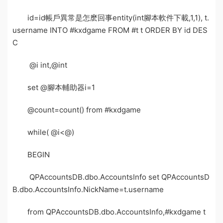
id=id
帳戶異常是怎麽回事
entity(int
腳本軟件下載
,1,1), t.
username INTO #kxdgame FROM #t t ORDER BY id DES
C
@i int,@int
set @
腳本輔助器
i=1
@count=count() from #kxdgame
while( @i<@)
BEGIN
QPAccountsDB.dbo.AccountsInfo set QPAccountsD
B.dbo.AccountsInfo.NickName=t.username
from QPAccountsDB.dbo.AccountsInfo,#kxdgame t