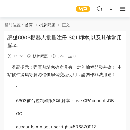
當前位置：
首頁
棋牌問題
正文
網狐6603機器人批量注冊 SQL腳本,以及其他常用
腳本
12-24
棋牌問題
329
0
溫馨提示：購買前請您确定具有一定的編程開發基礎！ 本
站軟件源碼等資源僅供學習交流使用，請勿作非法用途！
1.
6603前台控制權限SQL
腳本
：use QPAccountsDB
GO
accountsinfo set userright=536870912