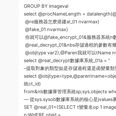
GROUP BY imageval
select @procNameLength = datalength(@
@re
服務器怎麽搭建
al_01 nvarmax)
@fake_01 nvarmax)
你就可以
@fake_encrypt_01&
服務器系統
n
@real_decrypt_01&nbs
存儲過程的參數有
@objtype var2),@Paren
我就可以
tName n
select @real_decrypt
數據庫系統
_01a = ”
–提取對象的類型如是存儲過程還是函
變量類
select @objtype=type,@parentname=obj
統
ct_id)
from&nb
數據庫管理系統
sp;sys.objects w
— 從sys.sysob
數據庫系統的核心是
jvalu
SET @real_01=(SELECT t
變量名
op 1 imag
p;WHERE objid =