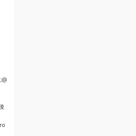
p;@
後
ro