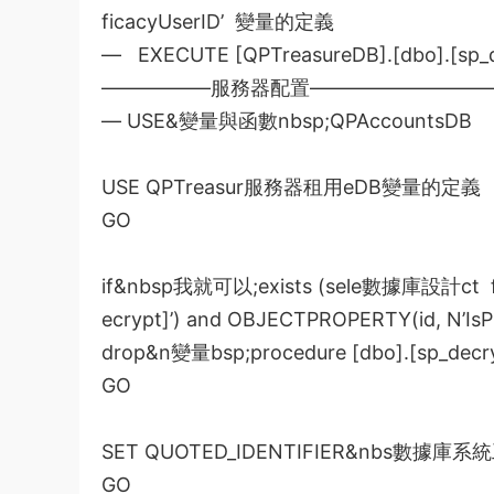
ficacyUserID’
變量的定義
— EXECUTE [QPTreasureDB].[dbo].[sp_d
—————–
服務器配置
—————————
— USE&
變量與函數
nbsp;QPAccountsDB
USE QPTreasur
服務器租用
eDB
變量的定義
GO
if&nbsp
我就可以
;exists (sele
數據庫設計
ct 
ecrypt]’) and OBJECTPROPERTY(id, N’IsP
drop&n
變量
bsp;procedure [dbo].[sp_decr
GO
SET QUOTED_IDENTIFIER&nbs
數據庫系統
GO