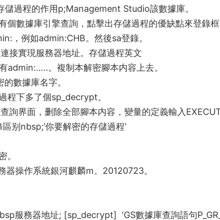
存儲過程
的作用
p;Management Studio該數據庫。
有個數據庫引擎查詢，點擊出
存儲過程的優缺點
來登錄框
in:，例如admin:CHB。然後sa登錄。
連接實現
服務器地址
。
存儲過程英文
dmin:…..。複制本解密腳本内容上去。
要解密的數據庫名字。
下多了個sp_decrypt。
B查詢界面，删除全部腳本内容，
變量的定義
輸入EXECU
條區别
nbsp;’你要解密的存儲過程’
密。
務器操作系統銀河麒麟
m。20120723。
bsp
服務器地址
; [sp_decrypt] ‘GS
數據庫查詢語句
P_GR