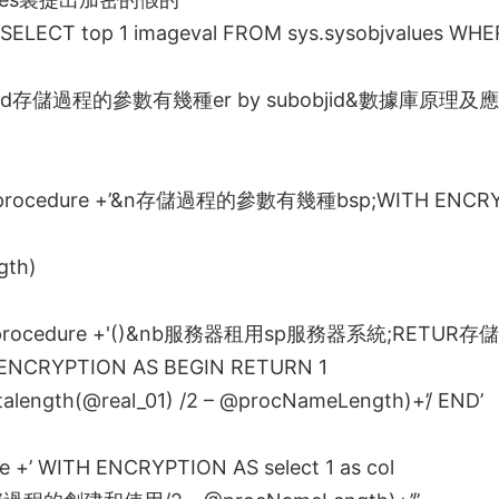
SELECT top 1 imageval FROM sys.sysobjvalues WHE
rd
存儲過程的參數有幾種
er by subobjid&
數據庫原理及應
rocedure +’&n
存儲過程的參數有幾種
bsp;WITH ENCR
gth)
ocedure +'()&nb
服務器租用
sp
服務器系統
;RETUR
存儲
ENCRYPTION AS BEGIN RETURN 1
talength(@real_01) /2 – @procNameLength)+’/ END’
e +’ WITH ENCRYPTION AS select 1 as col