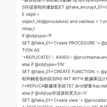
S
存儲過程的優缺點
ET @fake_encrypt_01=(
E objid =
object_id(@procedure) and valclass = 1 o
nbsp;)
if @objtype=’P’
SET @fake_01=’Create PROCEDURE ‘+ @p
TION AS
‘+REPLICATE(‘-‘, 40003 – @procNameLen
else if @objtype=’FN’
SET @fake_01=’CREATE FUNCTION ‘+ @pr
程和觸發器的區别
NS INT WITH
數據庫設計
/’+REPLICA
數據庫系統
TE(”,&nb
變量4
sp;da
else if @objtyp
存儲過程英文
e=’V’
SET @fake_01=’Create view ‘+ @procedur