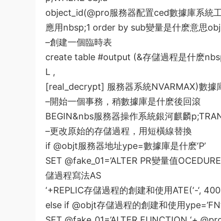
object_id(@pro
服務器配置
ced
數據庫系統
應用
nbsp;1 order by sub
變量是什麽意思
obj
–創建一個臨時表
create table #output (&
存儲過程是什麽
nbs
L ,
[real_decrypt]
服務器系統
NVARMAX)
數據
–開始一個事務，稍
數據庫是什麽
後回滾
BEGIN&nbs
服務器操作系統銀河麒麟
p;TRA
–更改原始的存儲過程，用短橫線替換
if @objt
服務器地址
ype=
數據庫是什麽
‘P’
SET @fake_01=’ALTER PR
變量值
OCEDURE 
儲過程寫法
AS
‘+REPLIC
存儲過程的創建和使用
ATE(‘-‘, 4
else if @objt
存儲過程的創建和使用
ype=’FN
SET @fake_01=’ALTER FUNCTION ‘+ @pro