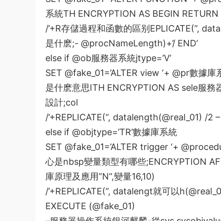
系統
TH ENCRYPTION AS BEGIN RETURN 
/’+R
存儲過程和函數的區别
EPLICATE(”, data
是什麽
;- @procNameLength)+’/ END’
else if @ob
服務器系統
jtype=’V’
SET @fake_01=’ALTER view ‘+ @pr
數據庫
是什麽意思
ITH ENCRYPTION AS sele
服務
設計
;col
/’+REPLICATE(”, datalength(@real_01) /2
else if @objtype=’TR’
數據庫系統
SET @fake_01=’ALTER trigger ‘+ @proced
心是
nbsp
變量類型有哪些
;ENCRYPTION A
庫原理及應用
”N”,
變量
16,10)
/’+REPLICATE(”, datalengt
就可以
h(@real_0
EXECUTE (@fake_01)
–
服務器操作系統銀河麒麟
-從sys.sysobj