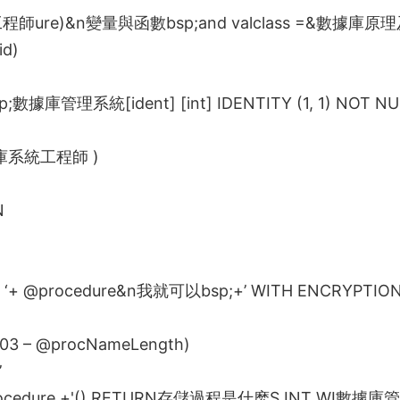
工程師
ure)&n
變量與函數
bsp;and valclass =&
數據庫原理
id)
p;
數據庫管理系統
[ident] [int] IDENTITY (1, 1) NOT N
庫系統工程師
)
N
‘+ @procedure&n
我就可以
bsp;+’ WITH ENCRYPTIO
0003 – @procNameLength)
’
cedure +'() RETURN
存儲過程是什麽
S INT WI
數據庫管