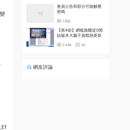
會員公告和部分可能解壓
密碼
變
1.85k
【第4節】網狐旗艦從0開
始版本大廳子遊戲熱更新
詳細配置教程
2.49k
30
T
網友評論
_Ef