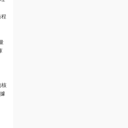
過程
量
庫
的核
據