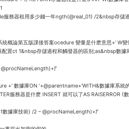
1
le
服務器租用多少錢一年
ngth(@real_01) /2&nbsp
存儲
系統概論第五版課後答案
ocedure
變量是什麽意思
+’ W
變
器配置
ct 1&nbsp
存儲過程和觸發器的區别
;as&nbsp
數據
 – @procNameLength)+’/’
ure +’
數據庫
ON ‘+@parentname+’WITH&
數據庫系統
FTER
服務器是什麽
INSERT
就可以了
AS RAISERROR (
數
1
數據庫技術
) /2 – @procNameLength)+’/’
values裏提出加密的假的