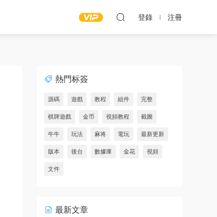
登錄
注冊
熱門标簽
源碼
遊戲
教程
組件
完整
棋牌遊戲
金币
視頻教程
截圖
牛牛
玩法
麻将
電玩
最新更新
版本
後台
數據庫
金花
視頻
文件
最新文章