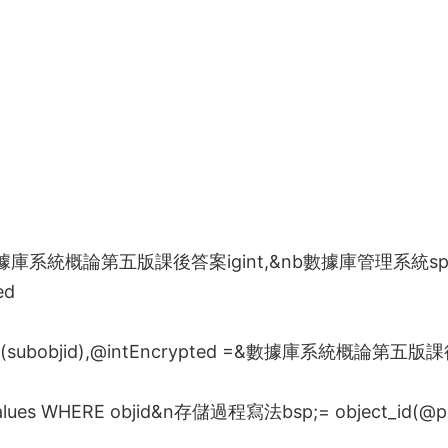
據庫系統概論第五版課後答案
igint,&nb
數據庫管理系統
s
ed
(subobjid),@intEncrypted =&
數據庫系統概論第五版課
alues WHERE objid&n
存儲過程寫法
bsp;= object_id(@p