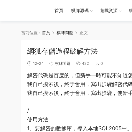
首頁
棋牌源碼
遊戲資源
當前位置：
首頁
棋牌問題
正文
網狐存儲過程破解方法
12-24
棋牌問題
422
0
解密代碼是百度的，但新手一時可能不知道
我自己摸索後，終于會用，寫出步驟解密代
我自己摸索後，終于會用，寫出步驟，使新
/
使用方法：
1、要解密的
數據庫
，導入本地SQL2005