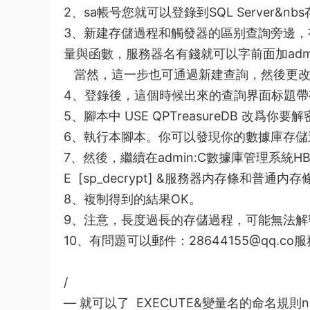
2、sa帳号
您
就可以
登錄到SQL Server&nbs
3、新建
存儲過程和觸發器的區别
查詢旁邊，
量
與函數
，
服務器
名
有錢就可以
字前面加adm
當然，這一步也可通過新建查詢，然後更改
4、登錄後，這個時候出來的查詢界面标題帶有a
5、腳本中 USE QPTreasureDB 改爲你
6、執行本腳本。你可以發現你的數據庫存儲過程
7、然後，繼續在admin:C
數據庫管理系統
H
E [sp_decrypt] &
服務器内存條和普通内存
8、複制得到的結果OK。
9、注意，長度過長的存儲過程，可能無法解
10、有問題可以郵件：28644155@qq.co
服
/
—
就可以了
EXECUTE&
變量名的命名規則
n