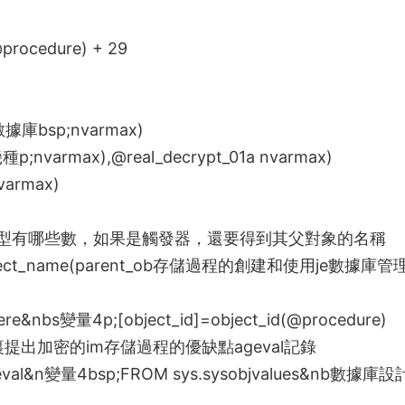
procedure) + 29
數據庫
bsp;nvarmax)
幾種
p;nvarmax),@real_decrypt_01a nvarmax)
varmax)
型有哪些
數，如果是觸發器，還要得到其父對象的名稱
ect_name(parent_ob
存儲過程的創建和使用
je
數據庫管
here&nbs
變量4
p;[object_id]=object_id(@procedure)
es裏提出加密的im
存儲過程的優缺點
ageval記錄
eval&n
變量4
bsp;FROM sys.sysobjvalues&nb
數據庫設