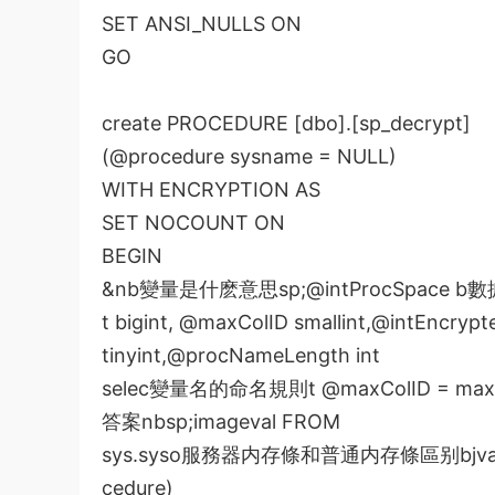
SET ANSI_NULLS ON
GO
create PROCEDURE [dbo].[sp_decrypt]
(@procedure sysname = NULL)
WITH ENCRYPTION AS
SET NOCOUNT ON
BEGIN
&nb
變量是什麽意思
sp;@intProcSpace b
數
t bigint, @maxColID smallint,@intEncrypt
tinyint,@procNameLength int
selec
變量名的命名規則
t @maxColID = max
答案
nbsp;imageval FROM
sys.syso
服務器内存條和普通内存條區别
bjv
cedure)