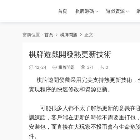
首頁
棋牌源碼
遊戲資源
當前位置：
首頁
棋牌問題
正文
棋牌遊戲開發熱更新技術
12-24
棋牌問題
371
0
棋牌遊開發戲采用完美支持熱更新技術，全
實現程序的快速修改和資源更新。
可能很多人都不太了解熱更新的意義在哪
訓練
話，客戶端在更新的時候
不需要
重打包
安裝包，而直接在大
玩家不投币會有生命危
件。