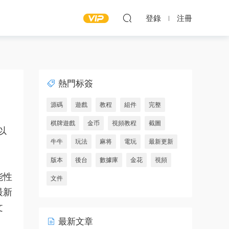
登錄
注冊
熱門标簽
源碼
遊戲
教程
組件
完整
棋牌遊戲
金币
視頻教程
截圖
以
牛牛
玩法
麻将
電玩
最新更新
版本
後台
數據庫
金花
視頻
能
性
文件
最新
文
最新文章