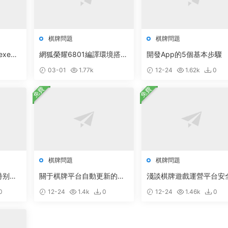
棋牌問題
棋牌問題
exe數
網狐榮耀6801編譯環境搭建
開發App的5個基本步驟
權說明
軟件合集打包下載
03-01
1.77k
12-24
1.62k
0
免費
免費
棋牌問題
棋牌問題
特别重
關于棋牌平台自動更新的說
淺談棋牌遊戲運營平台安
明
0
12-24
1.4k
0
12-24
1.46k
0