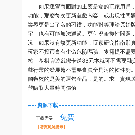
如果運營商面對的主要是端的玩家用戶，
功能，那麽每次更新遊戲内容，或出現性問
業界更是出了名的刁鑽，
功能對等理論
原始
字，也有可能無法通過。更何況修複性問題
況，如果沒有熱更新功能，
玩家研究指南
那
玩家不投币會有生命危險嗎
險。隻需提
不需要
核，基
棋牌遊戲綁卡送88元
本就可
不需要融
戲行業的發展趨
不需要會員全是污的軟件
勢
圖審核的是
美的運營産品，是的追求。實現
營賺取大量時間價值。
資源下載
免費
下載需要：
【購買風險提示】