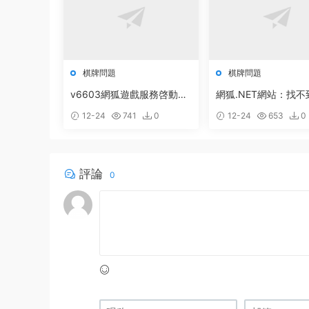
棋牌問題
棋牌問題
v6603網狐遊戲服務啓動配
網狐.NET網站：找不
置方法
法:“Boolean System.
12-24
741
0
12-24
653
0
e.Serialization.Data
ctAttribute.get_IsRe
e()”。的解決辦法
評論
0