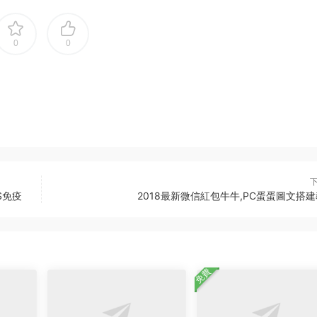
0
0
S免疫
2018最新微信紅包牛牛,PC蛋蛋圖文搭
免費