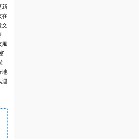
更新
核在
段文
情
核風
審
遊
行地
戲運