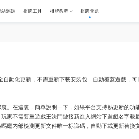
網站源碼
棋牌工具
棋牌教程
棋牌問題
自動化更新，不需重新下載安裝包，自動覆蓋
遊戲
，可
裏。在這裏，
簡單說明一下，如果平台支持熱更新的
功
，
玩家
不需要重
遊戲王決鬥鏈接
新進入網站下
遊戲名字
載
險嗎
廳内部檢測更新文件唯一标識碼，自動下載更新替換