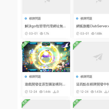
棋牌問題
棋牌問題
解決go包管理代理網址無法
網狐旗艦ClubServer.
訪問：go: cloud.google.co
據庫異常：無效的授
03-01
1.7k
03-01
1.68k
m/go/storage@v1.10.0: Ge
[ 0x80040e4d ]
t
免費
免費
棋牌問題
棋牌問題
遊戲開發從原型圖架構到設
這四點在棋牌開發中
計開發的具體步驟
要
12-24
1.44k
0
12-24
1.43k
免費
免費