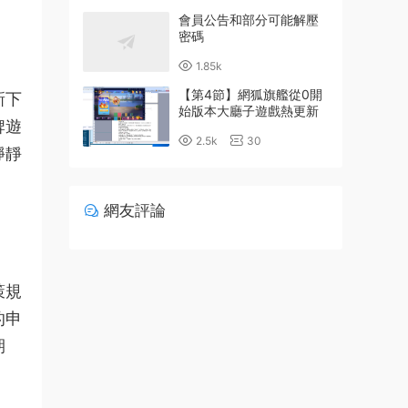
會員公告和部分可能解壓
密碼
1.85k
【第4節】網狐旗艦從0開
新下
始版本大廳子遊戲熱更新
牌遊
詳細配置教程
2.5k
30
靜靜
網友評論
策規
的申
期