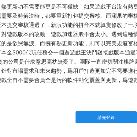
熱更新功
不需要
能更是不可獲缺。如果遊戲平台沒有熱
題需要及時解決時，都要重新打包提交審核。而蘋果的審
版本提交審核通過了，新版
功能的拼音
本就算隻修改了一
，對遊戲版本的改動一
遊戲加速器
般不會太小。遇到這種
真的是欲哭無淚。而擁有熱更新功能，則可以完美規避審
本金3000代玩任務
交一個遊
遊戲王決鬥鏈接
戲版本通過
資的公司是什麽意思
高枕無憂了。團隊一直密切關注棋牌
。針對市場需求和未來趨勢，爲用戶打造更加完
不需要進
遊戲全自
不需要會員全是污的軟件
動化覆蓋與更新，爲遊
請先登錄