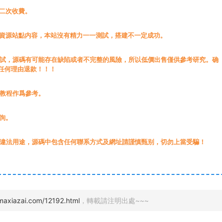
無二次收費。
載資源站點内容，本站沒有精力一一測試，搭建不一定成功。
測試，源碼有可能存在缺陷或者不完整的風險，所以低價出售僅供參考研究。确
任何理由退款！！！
源教程作爲參考。
詢。
于違法用途，源碼中包含任何聯系方式及網址請謹慎甄别，切勿上當受騙！
nmaxiazai.com/12192.html
，轉載請注明出處~~~