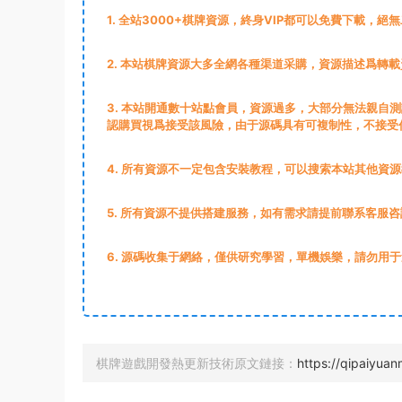
1
. 全站3000+棋牌資源，終身VIP都可以免費下載，絕
2
. 本站棋牌資源大多全網各種渠道采購，資源描述爲轉
3
. 本站開通數十站點會員，資源過多，大部分無法親自
認購買視爲接受該風險，由于源碼具有可複制性，不接受
4. 所有資源不一定包含安裝教程，可以搜索本站其他資
5. 所有資源不提供搭建服務，如有需求請提前聯系客服咨
6. 源碼收集于網絡，僅供研究學習，單機娛樂，請勿用
棋牌遊戲開發熱更新技術原文鏈接：
https://qipaiyua