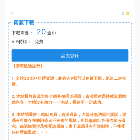
資源下載
20
下載需要：
金币
VIP特權：
免費
請先登錄
【購買風險提示】
1
. 全站3000+棋牌資源，終身VIP都可以免費下載，絕無二次收
費。
2
. 本站棋牌資源大多全網各種渠道采購，資源描述爲轉載資源站
點内容，本站沒有精力一一測試，搭建不一定成功。
3
. 本站開通數十站點會員，資源過多，大部分無法親自測試，源
碼有可能存在缺陷或者不完整的風險，所以低價出售僅供參考研
究。确認購買視爲接受該風險，由于源碼具有可複制性，不接受
任何理由退款！！！