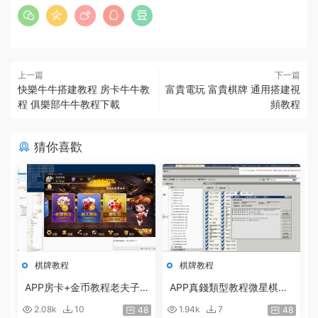
上一篇
下一篇
快樂牛牛搭建教程 房卡牛牛教
富貴電玩 富貴棋牌 通用搭建視
程 俱樂部牛牛教程下載
頻教程
猜你喜歡
棋牌教程
棋牌教程
APP房卡+金币教程老夫子
APP真錢類型教程微星棋牌
棋牌遊戲平台架設視頻 房卡
遊戲平台搭建教程 真錢遊戲
2.08k
10
1.94k
7
48
48
和金币遊戲搭建教程
架設視頻