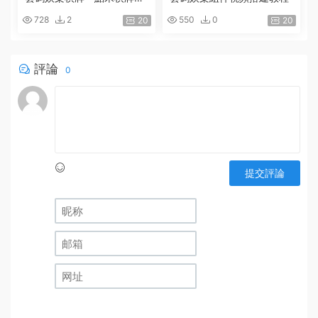
戲組件 網狐精華源碼二次開
728
2
550
0
20
20
發雲碼娛樂遊戲組件視頻搭
建教程
評論
0
提交評論