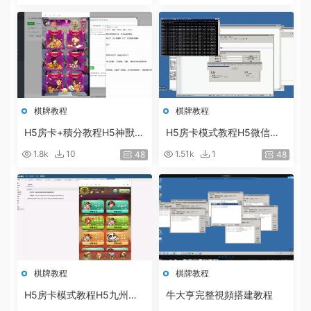
棋牌教程
棋牌教程
H5房卡+積分教程H5神獸含
H5房卡模式教程H5微信葫
大廳版本搭建教程 房卡遊戲
蘆魚搭建 棋牌架設視頻教程
1.8k
10
1.51k
1
48
48
架設視頻
棋牌教程
棋牌教程
H5房卡模式教程H5九州互
牛大亨完整視頻搭建教程
娛架設視頻 房卡棋牌遊戲平