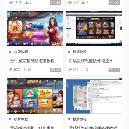
1.67k
2
580
3
48
20
台搭建教程
棋牌教程
棋牌教程
金牛座完整視頻搭建教程
百棋星耀戰龍版修複流水問
題整理熱更新子遊戲下載包
673
12
674
3
20
20
加挂機搭建教程
棋牌教程
棋牌教程
雲碼娛樂棋牌一點米棋牌遊
雲碼娛樂組件視頻搭建教程