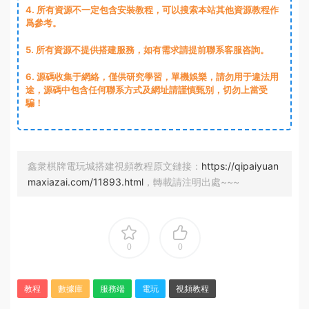
4. 所有資源不一定包含安裝教程，可以搜索本站其他資源教程作
爲參考。
5. 所有資源不提供搭建服務，如有需求請提前聯系客服咨詢。
6. 源碼收集于網絡，僅供研究學習，單機娛樂，請勿用于違法用
途，源碼中包含任何聯系方式及網址請謹慎甄别，切勿上當受
騙！
鑫衆棋牌電玩城搭建視頻教程原文鏈接：
https://qipaiyuan
maxiazai.com/11893.html
，轉載請注明出處~~~
0
0
教程
數據庫
服務端
電玩
視頻教程