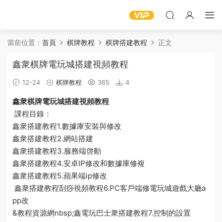
當前位置：
首頁
棋牌教程
棋牌搭建教程
正文
鑫衆棋牌電玩城搭建視頻教程
12-24
棋牌教程
365
4
鑫衆棋牌
電玩
城搭建
視頻教程
課程目錄：
鑫衆搭建
教程
1.
數據庫
安裝與修改
鑫衆搭建教程2.網站搭建
鑫衆搭建教程3.
服務端
啓動
鑫衆搭建教程4.安卓IP修改和數據庫修複
鑫衆搭建教程5.蘋果端ip修改
鑫衆搭建教程
刮痧視頻教程
6.PC客戶端修
電玩城遊戲大廳a
pp
改
&
教程資源網
nbsp;鑫
電玩巴士
衆搭建教程7.控制的設置