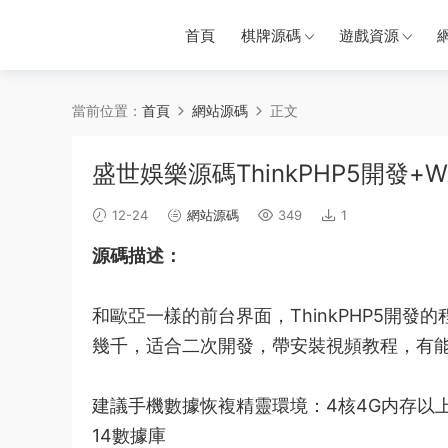
首頁
棋牌源碼
遊戲資源
當前位置：
首頁
網站源碼
正文
盛世娛樂源碼ThinkPHP5開發
12-24
網站源碼
349
1
源碼
描述：
和
歐亞
一樣的前台界面，ThinkPHP5開發的
幾千，适合二次開發，帶安裝
視頻教程
，有
建議
手機
數據恢複精靈
環境：4核4G内存以
14數據庫