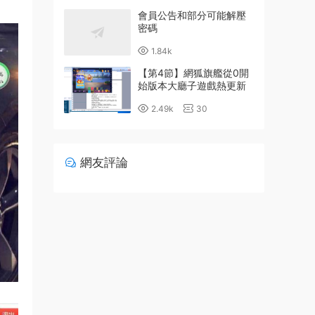
會員公告和部分可能解壓
密碼
1.84k
【第4節】網狐旗艦從0開
始版本大廳子遊戲熱更新
詳細配置教程
2.49k
30
網友評論