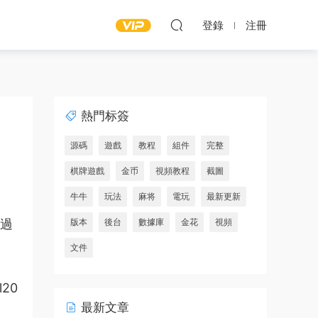
登錄
注冊
熱門标簽
源碼
遊戲
教程
組件
完整
棋牌遊戲
金币
視頻教程
截圖
牛牛
玩法
麻将
電玩
最新更新
價過
版本
後台
數據庫
金花
視頻
文件
l20
最新文章