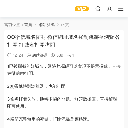
當前位置：
首頁
網站源碼
正文
QQ微信域名防封 微信網址域名強制跳轉至浏覽器
打開 紅域名打開訪問
12-24
網站源碼
339
1
1已被攔截的紅
域名
，通過此
源碼
可以實現不提示攔截，直接
在微信内打開。
2無需
跳轉
到
浏覽器
，也能打開
3修複打開失敗，跳轉卡頓的問題。無須數據庫，直接解壓
即可使用。
4精簡冗雜無用的死鏈，打開流暢反應迅速。