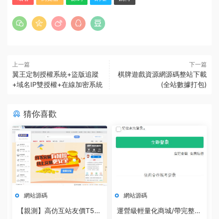
上一篇
下一篇
翼王定制授權系統+盜版追蹤
棋牌遊戲資源網源碼整站下載
+域名IP雙授權+在線加密系統
(全站數據打包)
猜你喜歡
網站源碼
網站源碼
【親測】高仿互站友價T5/
運營級輕量化商城/帶完整教