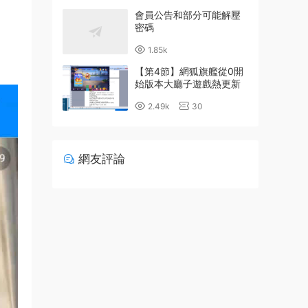
會員公告和部分可能解壓
密碼
1.85k
【第4節】網狐旗艦從0開
始版本大廳子遊戲熱更新
詳細配置教程
2.49k
30
網友評論