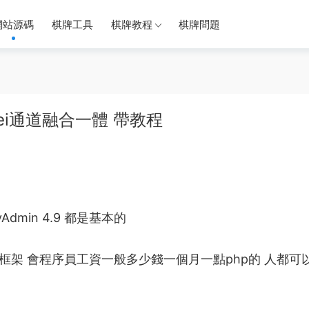
網站源碼
棋牌工具
棋牌教程
棋牌問題
lei通道融合一體 帶教程
yAdmin 4.9
都是
基本的
框架 會
程序員工資一般多少錢一個月
一點php的 人都可