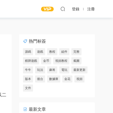
登錄
注冊
熱門标簽
源碼
遊戲
教程
組件
完整
棋牌遊戲
金币
視頻教程
截圖
牛牛
玩法
麻将
電玩
最新更新
版本
後台
數據庫
金花
視頻
文件
以二
最新文章