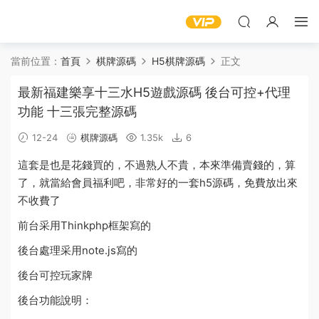
當前位置：
首頁
棋牌源碼
H5棋牌源碼
正文
最新福建樂享十三水H5遊戲源碼 後台可控+代理
功能 十三張完整源碼
12-24
棋牌源碼
1.35k
6
這套是也是花錢買的，不過熟人不貴，本來準備賣錢的，算
了，就當給會員福利吧，非常好的一套h5
源碼
，免費放出來
不收費了
前台采用Thinkphp框架寫的
後台
處理采用note.js寫的
後台可控玩家牌
後台
功能
說明：