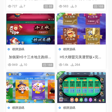
+完美運營+完整數據+完美
版源碼
727
7
563
3
88
168
功能
免費
棋牌源碼
棋牌源碼
加個菜h5十三水地主跑得快
H5大聯盟完美運營版+完整
四副牌麻将五合一棋牌源碼
源碼
949
10
1.6k
264
188
+搭建教程
免費
棋牌源碼
棋牌源碼