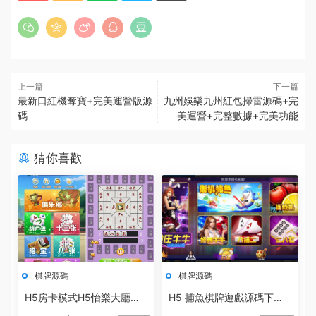
上一篇
下一篇
最新口紅機奪寶+完美運營版源
九州娛樂九州紅包掃雷源碼+完
碼
美運營+完整數據+完美功能
猜你喜歡
棋牌源碼
棋牌源碼
H5房卡模式H5怡樂大廳
H5 捕魚棋牌遊戲源碼下載
（支持俱樂部）含八張_暗寶
多款遊戲合集