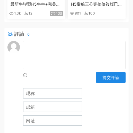
最新牛聯盟H5牛牛+完美運
H5撐船三公完整修複版已對
營源碼+完整代理+教程+機
接支付
1.3k
12
901
100
128
器人
評論
0
提交評論