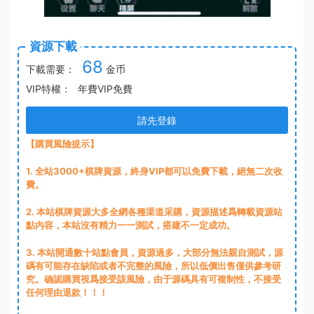
資源下載
68
下載需要：
金币
VIP特權：
年費VIP免費
請先登錄
【購買風險提示】
1
. 全站3000+棋牌資源，終身VIP都可以免費下載，絕無二次收
費。
2
. 本站棋牌資源大多全網各種渠道采購，資源描述爲轉載資源站
點内容，本站沒有精力一一測試，搭建不一定成功。
3
. 本站開通數十站點會員，資源過多，大部分無法親自測試，源
碼有可能存在缺陷或者不完整的風險，所以低價出售僅供參考研
究。确認購買視爲接受該風險，由于源碼具有可複制性，不接受
任何理由退款！！！