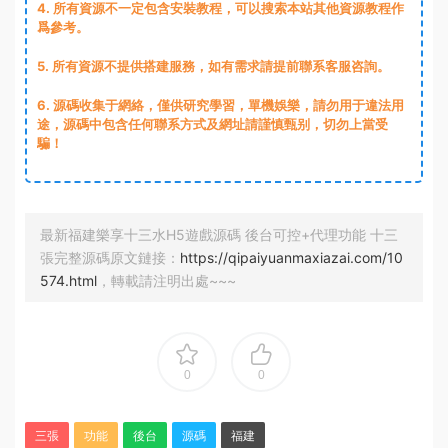
4. 所有資源不一定包含安裝教程，可以搜索本站其他資源教程作
爲參考。
5. 所有資源不提供搭建服務，如有需求請提前聯系客服咨詢。
6. 源碼收集于網絡，僅供研究學習，單機娛樂，請勿用于違法用
途，源碼中包含任何聯系方式及網址請謹慎甄别，切勿上當受
騙！
最新福建樂享十三水H5遊戲源碼 後台可控+代理功能 十三
張完整源碼原文鏈接：
https://qipaiyuanmaxiazai.com/10
574.html
，轉載請注明出處~~~
0
0
三張
功能
後台
源碼
福建