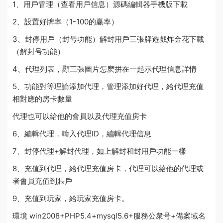
1、用戶管理（查看用戶信息）
源碼編輯器手機版下載
2、設置好牌率（1-100的赢率）
3、封停用戶（封号功能）解封用戶
三張
牌遊戲炸金花下載
（解封号功能）
4、代理列表，顯
三張圖片怎麽拼在一起
示代理信息詳情
5、
功能對等理論
添加代理，管理添加好代理，給代理充值
相對應的房卡數量
代理也可以給他的會員以及代理充值房卡
6、編輯代理，輸入代理ID，編輯代理信息
7、封停代理+解封代理，如上解封和封用戶功能一樣
8、充值到代理，給代理充值房卡，代理可以給他的代理或
者會員充值到賬戶
9、充值到玩家，給玩家充值房卡。
環境 win2008+PHP5.4+mysql5.6+服務公衆号+備案域名