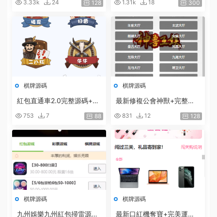
3.33k
24
1.31k
18
128
300
_炸金花房卡遊戲
棋牌源碼
棋牌源碼
紅包直通車2.0完整源碼+搭
最新修複公會神獸+完整源
建教程
碼+完美運營版
753
7
831
12
88
128
棋牌源碼
棋牌源碼
九州娛樂九州紅包掃雷源碼
最新口紅機奪寶+完美運營