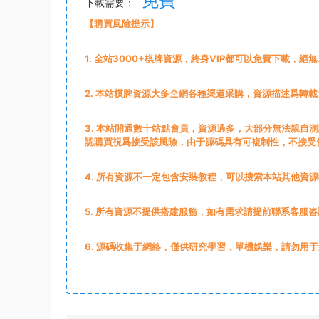
免費
下載需要：
【購買風險提示】
1
. 全站3000+棋牌資源，終身VIP都可以免費下載，絕
2
. 本站棋牌資源大多全網各種渠道采購，資源描述爲轉
3
. 本站開通數十站點會員，資源過多，大部分無法親自
認購買視爲接受該風險，由于源碼具有可複制性，不接受
4. 所有資源不一定包含安裝教程，可以搜索本站其他資
5. 所有資源不提供搭建服務，如有需求請提前聯系客服咨
6. 源碼收集于網絡，僅供研究學習，單機娛樂，請勿用