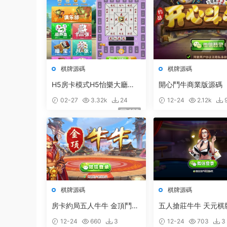
棋牌源碼
棋牌源碼
H5房卡模式H5怡樂大廳
開心鬥牛商業版源碼
（支持俱樂部）含八張_暗寶
02-27
3.32k
24
12-24
2.12k
_炸金花房卡遊戲
128
棋牌源碼
棋牌源碼
房卡約局五人牛牛 金頂鬥牛
五人搶莊牛牛 天元棋
網狐房卡棋牌二次開發定制
12-24
660
3
12-24
703
3