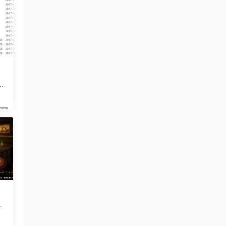
南
牛牛
源
88
牛
｜