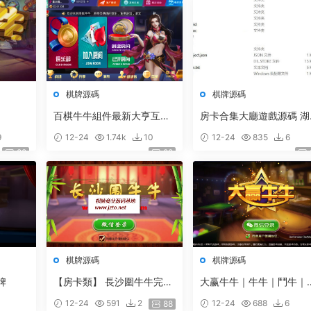
棋牌源碼
棋牌源碼
百棋牛牛組件最新大亨互娛
房卡合集大廳遊戲源碼 湖
棋牌完整組件/房卡+俱樂部
轉轉麻将 四川成都麻将 
9
12-24
1.74k
10
12-24
835
6
下載
房卡遊戲 跑得快房卡遊戲
88
88
代碼
棋牌源碼
棋牌源碼
牌
【房卡類】 長沙圍牛牛完整
大赢牛牛｜牛牛｜鬥牛｜
源碼+服務端配套的網站後
元帥｜牛小帥｜快樂牛牛
12-24
591
2
12-24
688
6
88
台程序[安卓+IOS]
俱樂部牛牛（微信房卡模