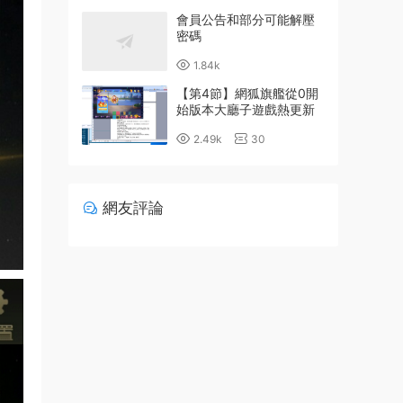
會員公告和部分可能解壓
密碼
1.84k
【第4節】網狐旗艦從0開
始版本大廳子遊戲熱更新
詳細配置教程
2.49k
30
網友評論