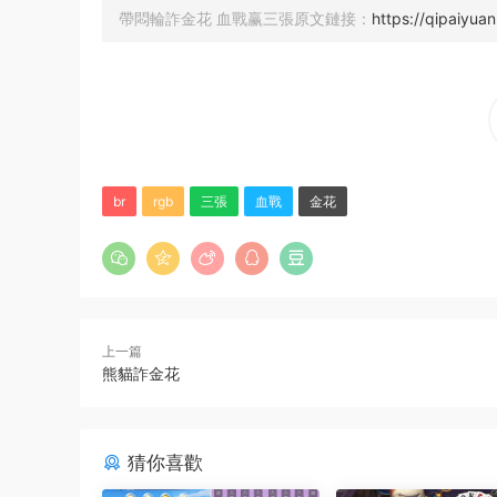
帶悶輪詐金花 血戰赢三張原文鏈接：
https://qipaiyua
br
rgb
三張
血戰
金花
上一篇
熊貓詐金花
猜你喜歡