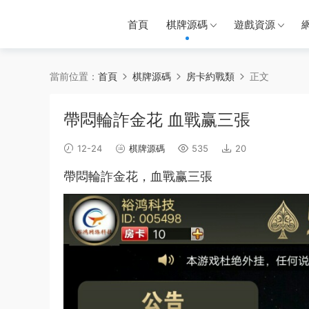
首頁
棋牌源碼
遊戲資源
當前位置：
首頁
棋牌源碼
房卡約戰類
正文
帶悶輪詐金花 血戰赢三張
12-24
棋牌源碼
535
20
帶悶輪詐
金花
，
血戰
赢
三張