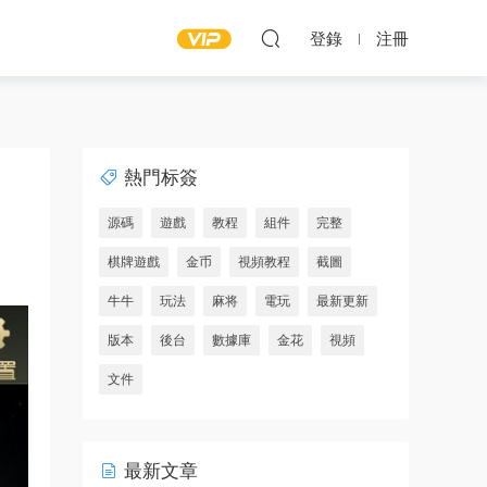
登錄
注冊
熱門标簽
源碼
遊戲
教程
組件
完整
棋牌遊戲
金币
視頻教程
截圖
牛牛
玩法
麻将
電玩
最新更新
版本
後台
數據庫
金花
視頻
文件
最新文章