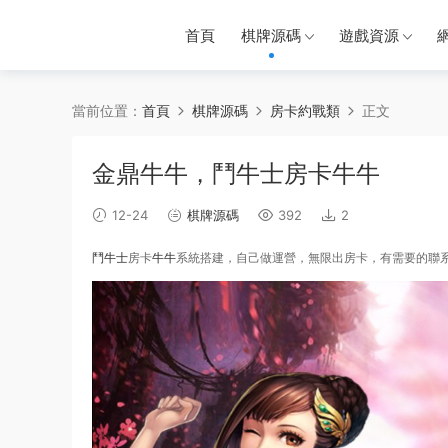
首頁
棋牌源碼
遊戲資源
當前位置：
首頁
棋牌源碼
房卡約戰類
正文
金鼎牛牛，鬥牛士房卡牛牛
12-24
棋牌源碼
392
2
鬥牛士
房卡
牛牛
系統搭建，自己做運營，無限出房卡，有需要的聯