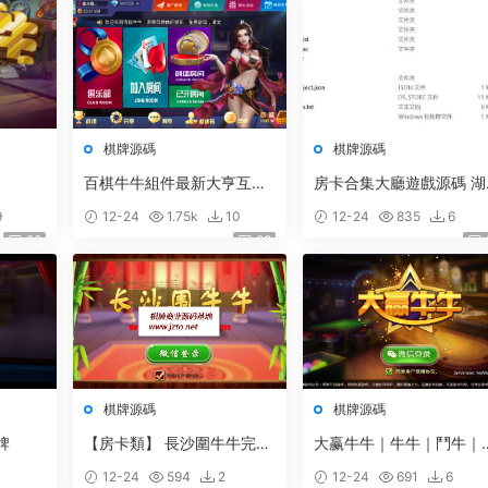
棋牌源碼
棋牌源碼
百棋牛牛組件最新大亨互娛
房卡合集大廳遊戲源碼 湖
棋牌完整組件/房卡+俱樂部
轉轉麻将 四川成都麻将 
9
12-24
1.75k
10
12-24
835
6
下載
房卡遊戲 跑得快房卡遊戲
88
88
代碼
棋牌源碼
棋牌源碼
牌
【房卡類】 長沙圍牛牛完整
大赢牛牛｜牛牛｜鬥牛｜
源碼+服務端配套的網站後
元帥｜牛小帥｜快樂牛牛
12-24
594
2
12-24
691
6
台程序[安卓+IOS]
俱樂部牛牛（微信房卡模