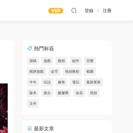
登錄
注冊
熱門标簽
源碼
遊戲
教程
組件
完整
棋牌遊戲
金币
視頻教程
截圖
牛牛
玩法
麻将
電玩
最新更新
版本
後台
數據庫
金花
視頻
文件
最新文章