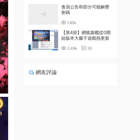
會員公告和部分可能解壓
密碼
1.85k
【第4節】網狐旗艦從0開
始版本大廳子遊戲熱更新
詳細配置教程
2.49k
30
網友評論