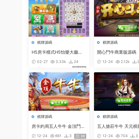
棋牌源碼
棋牌源碼
H5房卡模式H5怡樂大廳
開心鬥牛商業版源碼
（支持俱樂部）含八張_暗寶
02-27
3.33k
24
12-24
2.12k
_炸金花房卡遊戲
128
棋牌源碼
棋牌源碼
房卡約局五人牛牛 金頂鬥牛
五人搶莊牛牛 天元棋
網狐房卡棋牌二次開發定制
12-24
661
3
12-24
704
3
88