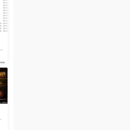
南
牛牛
源
88
牛
｜