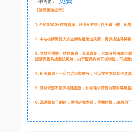
免費
下載需要：
【購買風險提示】
1
. 全站3000+棋牌資源，終身VIP都可以免費下載，絕
2
. 本站棋牌資源大多全網各種渠道采購，資源描述爲轉
3
. 本站開通數十站點會員，資源過多，大部分無法親自
認購買視爲接受該風險，由于源碼具有可複制性，不接受
4. 所有資源不一定包含安裝教程，可以搜索本站其他資
5. 所有資源不提供搭建服務，如有需求請提前聯系客服咨
6. 源碼收集于網絡，僅供研究學習，單機娛樂，請勿用