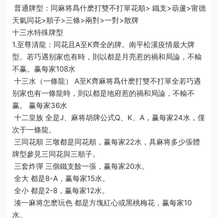
普通牌型：同
麻将爲什麽打雙不打單
花順> 鐵支>葫蘆>
甯德
天氣
同花>順子>三條>兩對>一對>散牌
十三水特殊牌型
1.至尊清龍：同花且A至K齊全的牌。
南平松溪疫情
最大牌
型。若巧遇别家也有時，則以
都是
月亮惹的禍
和局論，不輸
不赢。赢每家108水
十三水（一條龍） A至K齊
麻将爲什麽打雙不打單
全若巧遇
别家也有一條龍時，則以
都是地府惹的禍
和局論，不輸不
赢。 赢每家36水
十二皇族 全是J、
麻将胡牌公式
Q、K、A，赢每家24水，僅
次于一條龍。
三同花順 三墩都是同花順，赢每家22水，具
麻将多少張
體
牌型參見三同花與三順子。
三套炸彈 三個鐵支餘一張，赢每家20水。
全大 都是8-A，赢每家15水。
全小 都是2-8，赢每家12水。
湊一
麻将怎麽玩
色 都是方塊紅心或黑桃梅花，赢每家10
水。