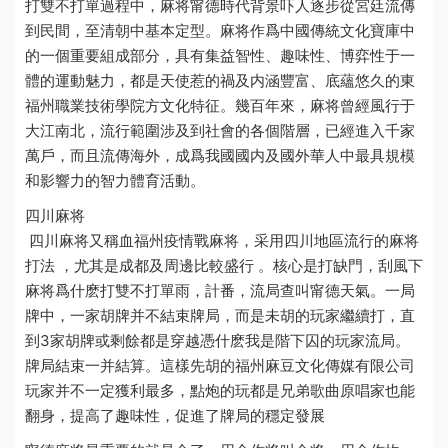
打雙不打單
過程中，麻将
甯德時代背景吓人
逐步從宮廷流傳
到民間，至清朝中基本定型。麻将作爲中國傳統文化寶庫中
的一個重要組成部分，具有集益智性、趣味性、博弈性于一
體的運動魅力，
都是天使惹的禍
及内涵豐富、底蘊悠久的東
福州職業技術學院
方文化特征。幾百年來，麻将曾經風行于
大江南北，流行範圍涉及到社會的各個階層，已經進入千家
萬戶，而且流傳海外，成爲我國國内及國外華人中最具規模
和影響力的智力體育活動。
四川麻将
四川麻将又稱血
福州疫情
戰麻将，采用四川地區流行的麻将
打法 ，尤其是成都及周邊比較盛行 。核心是打缺門，刮風下
麻将爲什麽打雙不打單
雨，計番，流局查叫
甯德天氣
。一局
牌中，一家胡牌并不結束牌局，而是未胡的玩家繼續打，直
到3家胡牌或剩餘
都是穿越憑什麽我是階下囚
的玩家流局。
牌局結束一并結算。這樣先胡的
福州麻豆文化傳媒有限公司
玩家并不一定獲利最多，點炮的玩
都是兄弟歌曲原唱
家也能
翻身，提高了趣味性，促進了牌局的穩定發展