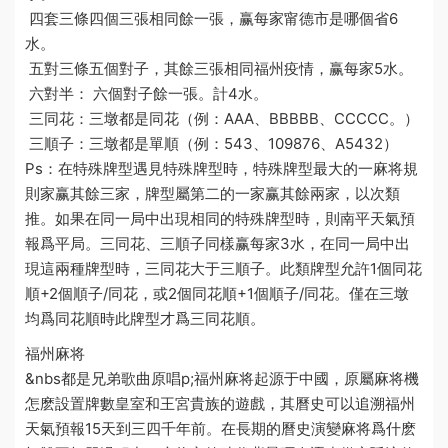
四套三條四個三張相同餘一張，赢每家
甯德市是哪個省
6
水。
五對三條五個對子，其餘三張相同
福州疫情
，赢每家5水。
六對半： 六個對子餘一張。計4水。
三同花：三墩都是同花（例：AAA、BBBBB、CCCCC。）
三順子：三墩都是單順（例：543、109876、A5432）
Ps：在特殊牌型遇見特殊牌型時，特殊牌型最大的一
麻将規
則
家赢其餘三家，牌型屬第二的一家赢其餘兩家，以次類
推。如果在同一局中出現相同的特殊牌型時，則
南平天氣預
報
爲平局。三同花、三順子同樣赢每家3水，在同一局中出
現這兩種牌型時，三同花大于三順子。此類牌型允許1個同花
順+2個順子/同花，或2個同花順+1個順子/同花。僅在三墩
均爲同花順時此牌型才爲三同花順。
福州麻将
&nbs
都是兄弟歌曲原唱
p;福州麻将起源于中國，原屬
麻将機
怎麽設置牌數
皇室和王宮貴族的遊戲，其曆史可以追溯
福州
天氣預報15天
到三四千年前。在長期的曆史演變
麻将爲什麽