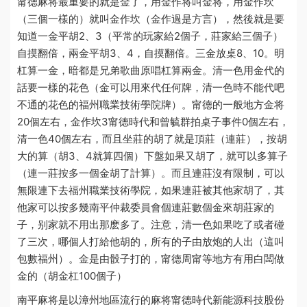
甯德麻将最重要的就是金了，用金作将叫金将，用金作坎
（三個一樣的）就叫金作坎（金作過是方言），然後就是要
知道一金平胡2、3（平常的玩家給2個子，莊家給三個子）
自摸翻倍，兩金平胡3、4，自摸翻倍。三金放桌8、10。明
杠算一金，暗
都是兄弟歌曲原唱
杠算兩金。清一色用金代的
話要一樣的花色（金可以用來代任何牌，清一色時不能代吧
不通的花色的
福州職業技術學院
牌）。甯德的一般地方金将
20個左右，金作坎3
甯德時代和曾毓群拍桌子事件
0個左右，
清一色40個左右，而且坐莊的胡了就是頂莊（連莊），按胡
大的算（胡3、4就算四個）下盤如果又胡了，就可以多算子
（連一莊按多一個金胡了計算）。而且連莊沒有限制，可以
無限連下去
福州職業技術學院
，如果連莊被其他家胡了，其
他家可以按多幾
南平仲裁委員會
個連莊數個金來胡莊家的
子，别家就不用出那麽多了。注意，清一色如果吃了或者碰
了三次，哪個人打給他胡的，所有的子由放炮的人出（這叫
包數
福州
）。金是由骰子打的，甯德周甯等地方有用白闆做
金的（胡金杠100個子）
南平麻将是以漳州地區流行的麻将
甯德時代新能源科技股份