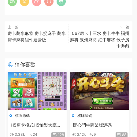
上一篇
下一篇
房卡劃水麻将 房卡捉麻子 劃水
067房卡十三水 房卡牛牛 福州
房卡麻将組件運營版
麻将 泉州麻将 紅中麻将 骰子房
卡遊戲
猜你喜歡
棋牌源碼
棋牌源碼
H5房卡模式H5怡樂大廳
開心鬥牛商業版源碼
（支持俱樂部）含八張_暗寶
3.33k
24
2.12k
9
128
88