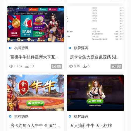
_炸金花房卡遊戲
棋牌源碼
棋牌源碼
百棋牛牛組件最新大亨互娛
房卡合集大廳遊戲源碼 湖南
棋牌完整組件/房卡+俱樂部
轉轉麻将 四川成都麻将 牛
1.75k
10
835
6
88
88
下載
牛房卡遊戲 跑得快房卡遊戲
源代碼
棋牌源碼
棋牌源碼
房卡約局五人牛牛 金頂鬥牛
五人搶莊牛牛 天元棋牌