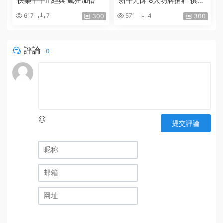
快樂牛牛II 經典 瘋狂加倍
新牛元帥 8人明牌搶莊 俱樂
部
617
7
571
4
300
300
評論
0
提交評論