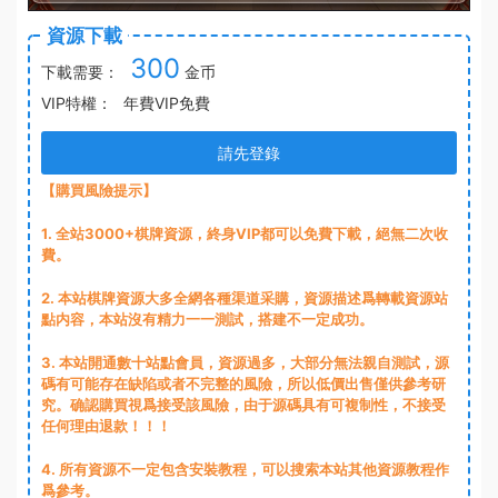
資源下載
300
下載需要：
金币
VIP特權：
年費VIP免費
請先登錄
【購買風險提示】
1
. 全站3000+棋牌資源，終身VIP都可以免費下載，絕無二次收
費。
2
. 本站棋牌資源大多全網各種渠道采購，資源描述爲轉載資源站
點内容，本站沒有精力一一測試，搭建不一定成功。
3
. 本站開通數十站點會員，資源過多，大部分無法親自測試，源
碼有可能存在缺陷或者不完整的風險，所以低價出售僅供參考研
究。确認購買視爲接受該風險，由于源碼具有可複制性，不接受
任何理由退款！！！
4. 所有資源不一定包含安裝教程，可以搜索本站其他資源教程作
爲參考。