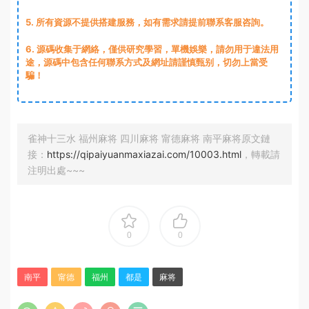
5. 所有資源不提供搭建服務，如有需求請提前聯系客服咨詢。
6. 源碼收集于網絡，僅供研究學習，單機娛樂，請勿用于違法用
途，源碼中包含任何聯系方式及網址請謹慎甄别，切勿上當受
騙！
雀神十三水 福州麻将 四川麻将 甯德麻将 南平麻将原文鏈
接：
https://qipaiyuanmaxiazai.com/10003.html
，轉載請
注明出處~~~
0
0
南平
甯德
福州
都是
麻将