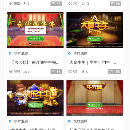
網狐房卡棋牌二次開發定制
662
3
704
3
88
88
棋牌源碼
棋牌源碼
【房卡類】 長沙圍牛牛完整
大赢牛牛｜牛牛｜鬥牛｜牛
源碼+服務端配套的網站後
元帥｜牛小帥｜快樂牛牛｜
594
2
691
6
88
168
台程序[安卓+IOS]
俱樂部牛牛（微信房卡模
式）
棋牌源碼
棋牌源碼