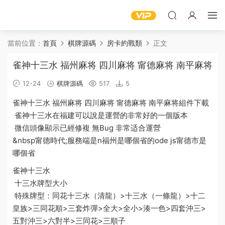
當前位置：
首頁
棋牌源碼
房卡約戰類
正文
雀神十三水 福州麻将 四川麻将 甯德麻将 南平麻将
12-24
棋牌源碼
517
5
雀神十三水
福州
麻将
四川麻将
甯德
麻将
南平
麻将組件下載
雀神十三水在福建可以說是運營的非常好的一個版本
微信頭像顯示已經修複 無Bug 非常适合運營
&nbsp
甯德時代
;服務端是n
福州是哪個省的
ode js
甯德市是
哪個省
雀神十三水
十三水牌型大小
特殊牌型：同花十三水（清龍）>十三水（一條龍）>十二
皇族>三同花順>三套炸彈>全大>全小>湊一色>四套沖三>
五對沖三>六對半>三同花>三順子