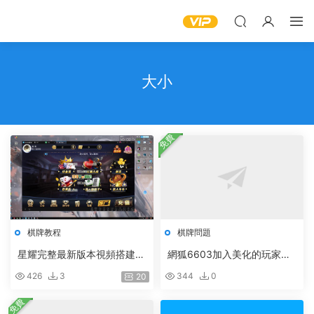
大小
免費
棋牌教程
棋牌問題
星耀完整最新版本視頻搭建，
網狐6603加入美化的玩家信
離雨錄制
息面闆以及自定義大頭像
426
3
344
0
20
免費