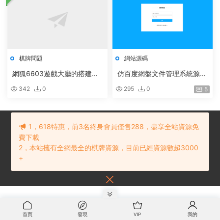
棋牌問題
網站源碼
網狐6603遊戲大廳的搭建和
仿百度網盤文件管理系統源
配置填寫
碼，.NET高仿百度網盤文件
342
0
295
0
5
分享，帶分享與會員功能
1，618特惠，前3名終身會員僅售288，盡享全站資源免
費下載
2，本站擁有全網最全的棋牌資源，目前已經資源數超3000
© 2021 棋牌源碼下載網
網站地圖
贛ICP備202101234号
内容投訴建議
+
請聯系：
首頁
發現
VIP
我的