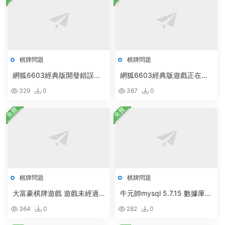
棋牌問題
棋牌問題
網狐6603經典版開發錯誤初
網狐6603經典版遊戲正在初
始化前展開app常量
始化組件
329
0
387
0
免費
免費
棋牌問題
棋牌問題
大富豪棋牌遊戲 遊戲未經過
牛元帥mysql 5.7.15 數據庫安
官方授權,請聯系售後或者提
裝配置方法圖文教程
364
0
282
0
示組件正在初始化