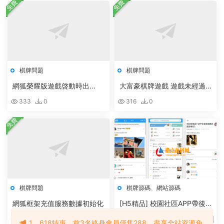
免費
免費
棋牌問題
棋牌問題
網狐榮耀版遊戲啓動時出
大富豪棋牌遊戲 遊戲未經過
現“正在初始化組件”啓動失敗
官方授權,請聯系售後或者提
333
0
316
0
示組件正在初始化的解決辦法
免費
棋牌問題
棋牌源碼
、
網站源碼
網狐框架充值服務數據初始化
[H5精品] 校園社區APP帶後
台源碼，完整社區論壇手機應
382
0
315
2
5
1，618特惠，前3名終身會員僅售288，盡享全站資源免
用源碼下載