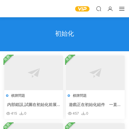
初始化
免費
免費
棋牌問題
棋牌問題
内部錯誤,試圖在初始化前展
遊戲正在初始化組件 一直無
開展開app常量
法啓動 的解決方法
415
0
457
0
免費
免費