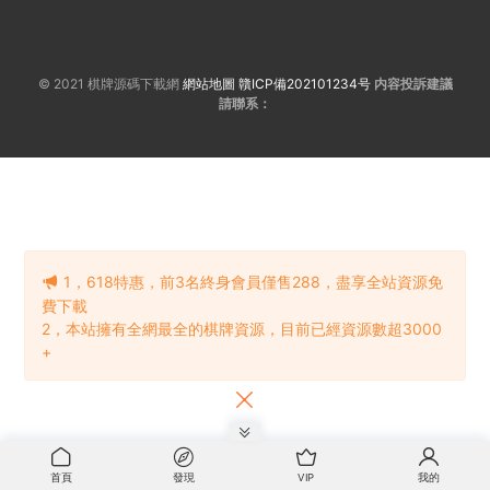
© 2021 棋牌源碼下載網
網站地圖
贛ICP備202101234号
内容投訴建議
請聯系：
1，618特惠，前3名終身會員僅售288，盡享全站資源免
費下載
2，本站擁有全網最全的棋牌資源，目前已經資源數超3000
+
首頁
發現
VIP
我的