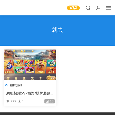
就去
棋牌源碼
網狐榮耀597娛樂/棋牌遊戲
完整雙端組件
336
1
20