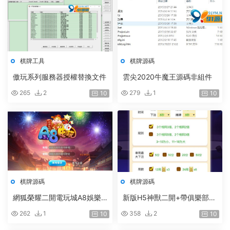
棋牌工具
棋牌源碼
傲玩系列服務器授權替換文件
雲尖2020牛魔王源碼非組件
265
2
279
1
10
10
棋牌源碼
棋牌源碼
網狐榮耀二開電玩城A8娛樂/
新版H5神獸二開+帶俱樂部大
單端
聯盟+無授權+帶教程
262
1
358
2
10
10