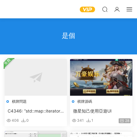
是個
免費
棋牌問題
棋牌源碼
C4346: “std::map::iterator”
微星知己使用亞遊UI
: 依賴名稱不是類型
406
0
341
1
28