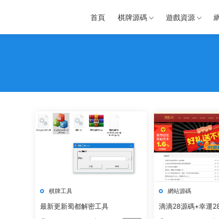
首頁
棋牌源碼
遊戲資源
棋牌工具
網站源碼
最新更新蜀都解密工具
滴滴28源碼+幸運2
機wap端+内置kj