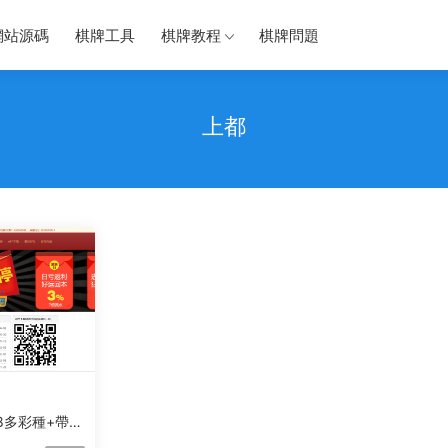
網站源碼
棋牌工具
棋牌教程
棋牌問題
上都
8多彩種+帶手
+完整數據帶安