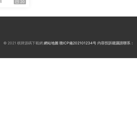
6
20
© 2021 棋牌源碼下載網
網站地圖
贛ICP備202101234号
内容投訴建議請聯系：