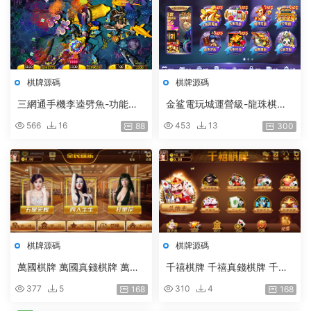
棋牌源碼
棋牌源碼
三網通手機李逵劈魚-功能完
金鲨電玩城運營級-龍珠棋牌
善的運營捕魚
電玩城 帶控制-帶教程
566
16
453
13
88
300
棋牌源碼
棋牌源碼
萬國棋牌 萬國真錢棋牌 萬國
千禧棋牌 千禧真錢棋牌 千禧
1:1真錢棋牌運營版
1:1真錢棋牌運營版
377
5
310
4
168
168