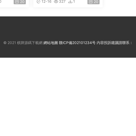
0
12-16
327
1
20
20
交易/配資上币/帶文字安裝教程
© 2021 棋牌源碼下載網
網站地圖
贛ICP備202101234号
内容投訴建議請聯系：