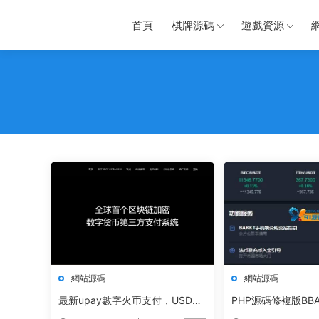
首頁
棋牌源碼
遊戲資源
網站源碼
網站源碼
最新upay數字火币支付，USDT
PHP源碼修複版BB
支付/數字貨币承兌系統/支持ERC
拟币交易所網站源