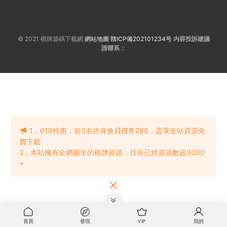
© 2021 棋牌源碼下載網
網站地圖
贛ICP備202101234号
内容投訴建議
請聯系：
1，618特惠，前3名終身會員僅售288，盡享全站資源免
費下載
2，本站擁有全網最全的棋牌資源，目前已經資源數超3000
+
首頁
發現
VIP
我的